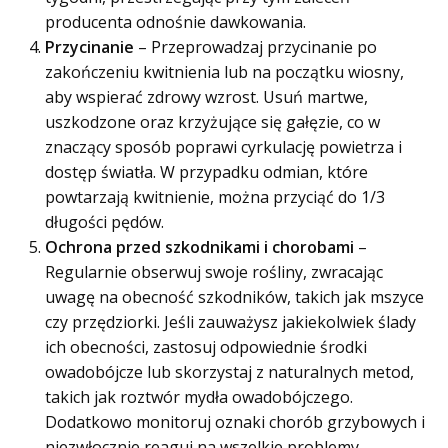
producenta odnośnie dawkowania.
Przycinanie
– Przeprowadzaj przycinanie po
zakończeniu kwitnienia lub na początku wiosny,
aby wspierać zdrowy wzrost. Usuń martwe,
uszkodzone oraz krzyżujące się gałęzie, co w
znaczący sposób poprawi cyrkulację powietrza i
dostęp światła. W przypadku odmian, które
powtarzają kwitnienie, można przyciąć do 1/3
długości pędów.
Ochrona przed szkodnikami i chorobami
–
Regularnie obserwuj swoje rośliny, zwracając
uwagę na obecność szkodników, takich jak mszyce
czy przędziorki. Jeśli zauważysz jakiekolwiek ślady
ich obecności, zastosuj odpowiednie środki
owadobójcze lub skorzystaj z naturalnych metod,
takich jak roztwór mydła owadobójczego.
Dodatkowo monitoruj oznaki chorób grzybowych i
niezwłocznie reaguj na wszelkie problemy.