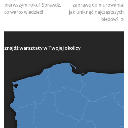
post:
post:
pierwszym roku? Sprawdź,
zaprawę do murowania:
co warto wiedzieć!
jak uniknąć najczęstszych
błędów?
znajdź warsztaty w Twojej okolicy