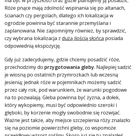
ma być w przyszłości oraz gdzie planujemy ją posadzić.
Róże pnące mają zdolność wspinania się po altanach,
ścianach czy pergolach, dlatego ich lokalizacja w
ogrodzie powinna być starannie przemyślana i
zaplanowana. Nie zapomnijmy również, by sprawdzić,
czy wybrana lokalizacja z
dużą ilością słońca
posiada
odpowiednią ekspozycję.
Gdy już zadecydujemy, gdzie chcemy posadzić róże,
przechodzimy do
przygotowania gleby
. Najlepiej sadzić
je wiosną po ostatnich przymrozkach lub wczesną
jesienią; jednak róże w pojemnikach możemy sadzić
przez cały rok, pod warunkiem, że warunki pogodowe
na to pozwalają. Gleba powinna być żyzna, a dołek,
który wykopiemy, musi być odpowiednio szeroki i
głęboki, by korzenie mogły swobodnie się rozwijać.
Ważne jest także, aby miejsce szczepienia róży znalazło
się na poziomie powierzchni gleby, co wspomoże
prawidłowy wzrost rośliny. Skoro już się tu znalazłeś,