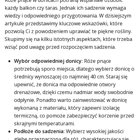
Róże pnące w donicach potrafią wspaniale ozdobić
każdy balkon czy taras. Jednak ich sadzenie wymaga
wiedzy i odpowiedniego przygotowania. W dzisiejszym
artykule przedstawimy kluczowe wskazówki, które
pozwolą Ci z powodzeniem uprawiać te piękne rośliny.
Skupimy się na kilku istotnych aspektach, które trzeba
wziąć pod uwagę przed rozpoczęciem sadzenia.
Wybór odpowiedniej donicy:
Róże pnące
potrzebują sporo miejsca, dlatego wybierz donicę o
średnicy wynoszącej co najmniej 40 cm. Staraj się
upewnić, że donica ma odpowiednie otwory
drenażowe, dzięki czemu nadmiar wody swobodnie
odpłynie. Ponadto warto zainwestować w donicę
wykonaną z materiału, który zapewni izolację
termiczną, co pomoże zabezpieczyć korzenie przed
skrajnymi temperaturami.
Podłoże do sadzenia:
Wybierz wysokiej jakości
glebę przeznaczoną dla róż, charakteryzującą się