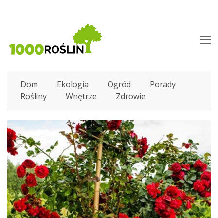
O
M
M
Dom
Ekologia
Ogród
Porady
Rośliny
Wnętrze
Zdrowie