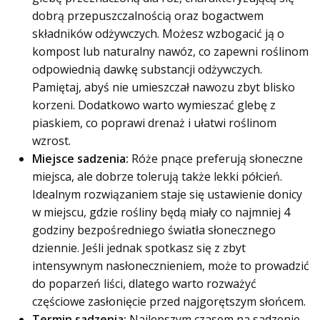
dobrą przepuszczalnością oraz bogactwem
składników odżywczych. Możesz wzbogacić ją o
kompost lub naturalny nawóz, co zapewni roślinom
odpowiednią dawkę substancji odżywczych.
Pamiętaj, abyś nie umieszczał nawozu zbyt blisko
korzeni. Dodatkowo warto wymieszać glebę z
piaskiem, co poprawi drenaż i ułatwi roślinom
wzrost.
Miejsce sadzenia:
Róże pnące preferują słoneczne
miejsca, ale dobrze tolerują także lekki półcień.
Idealnym rozwiązaniem staje się ustawienie donicy
w miejscu, gdzie rośliny będą miały co najmniej 4
godziny bezpośredniego światła słonecznego
dziennie. Jeśli jednak spotkasz się z zbyt
intensywnym nasłonecznieniem, może to prowadzić
do poparzeń liści, dlatego warto rozważyć
częściowe zasłonięcie przed najgorętszym słońcem.
Termin sadzenia:
Najlepszym czasem na sadzenie