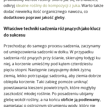
odkryj
idealne rośliny do kompozycji z juka
. Warto także
dodać niewielką ilość organicznego nawozu, co
dodatkowo poprawi jakość gleby
.
Właściwe techniki sadzenia róż pnących jako klucz
do sukcesu
Przechodząc do samego procesu sadzenia, zaczynamy
od umiejscowienia sadzonki w dołku. W przypadku
sadzenia róż pnących przy ścianie, skierujmy łodygi ku
niej, a korzenie umieśćmy pod kątem czterdziestu
pięciu stopni. Następnie zasypujemy dołek żyzną
ziemią, lekko potrząsając sadzonką, aby ziemia dobrze
oblepiła korzenie. Taki zabieg pomoże uniknąć
powstawania kieszeni powietrznych, które mogłyby
zaszkodzić młodej roślinie. Po posadzeniu ubijamy
glebę wokół rośliny, a na końcu
obficie ją podlewamy
,
pamiętając o ostrożnym strumieniu wody, który nie