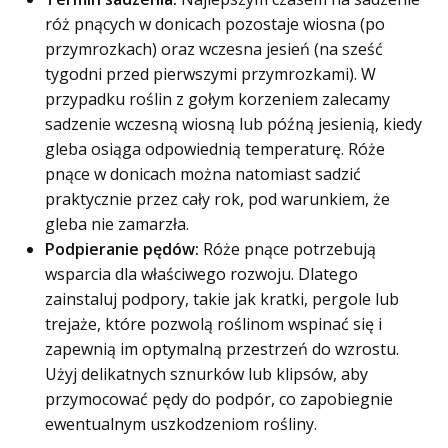
róż pnących w donicach pozostaje wiosna (po
przymrozkach) oraz wczesna jesień (na sześć
tygodni przed pierwszymi przymrozkami). W
przypadku roślin z gołym korzeniem zalecamy
sadzenie wczesną wiosną lub późną jesienią, kiedy
gleba osiąga odpowiednią temperaturę. Róże
pnące w donicach można natomiast sadzić
praktycznie przez cały rok, pod warunkiem, że
gleba nie zamarzła.
Podpieranie pędów:
Róże pnące potrzebują
wsparcia dla właściwego rozwoju. Dlatego
zainstaluj podpory, takie jak kratki, pergole lub
trejaże, które pozwolą roślinom wspinać się i
zapewnią im optymalną przestrzeń do wzrostu.
Użyj delikatnych sznurków lub klipsów, aby
przymocować pędy do podpór, co zapobiegnie
ewentualnym uszkodzeniom rośliny.