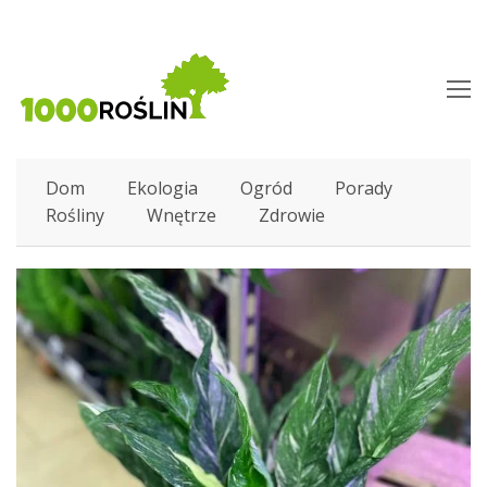
O
M
M
Dom
Ekologia
Ogród
Porady
Rośliny
Wnętrze
Zdrowie