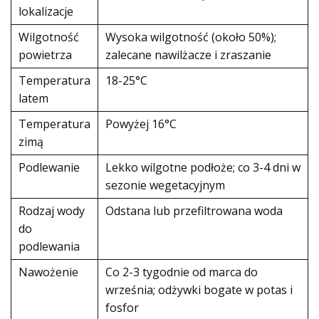
lokalizacje
Wilgotność
Wysoka wilgotność (około 50%);
powietrza
zalecane nawilżacze i zraszanie
Temperatura
18-25°C
latem
Temperatura
Powyżej 16°C
zimą
Podlewanie
Lekko wilgotne podłoże; co 3-4 dni w
sezonie wegetacyjnym
Rodzaj wody
Odstana lub przefiltrowana woda
do
podlewania
Nawożenie
Co 2-3 tygodnie od marca do
września; odżywki bogate w potas i
fosfor