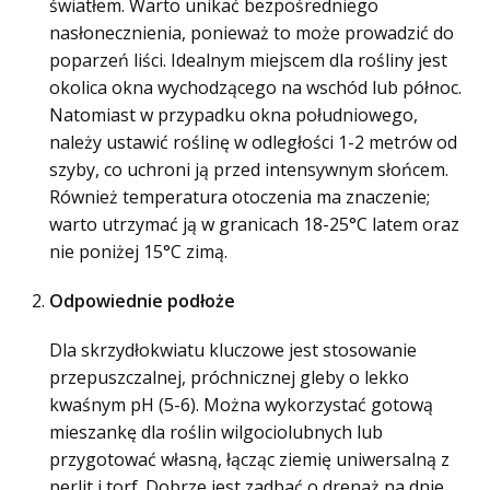
światłem. Warto unikać bezpośredniego
nasłonecznienia, ponieważ to może prowadzić do
poparzeń liści. Idealnym miejscem dla rośliny jest
okolica okna wychodzącego na wschód lub północ.
Natomiast w przypadku okna południowego,
należy ustawić roślinę w odległości 1-2 metrów od
szyby, co uchroni ją przed intensywnym słońcem.
Również temperatura otoczenia ma znaczenie;
warto utrzymać ją w granicach 18-25°C latem oraz
nie poniżej 15°C zimą.
Odpowiednie podłoże
Dla skrzydłokwiatu kluczowe jest stosowanie
przepuszczalnej, próchnicznej gleby o lekko
kwaśnym pH (5-6). Można wykorzystać gotową
mieszankę dla roślin wilgociolubnych lub
przygotować własną, łącząc ziemię uniwersalną z
perlit i torf. Dobrze jest zadbać o drenaż na dnie