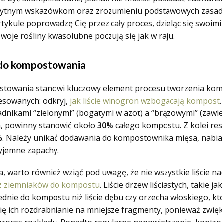
 sprytnym wskazówkom oraz zrozumieniu podstawowych zasad,
tykule poprowadzę Cię przez cały proces, dzieląc się swoim
woje rośliny kwasolubne poczują się jak w raju.
do kompostowania
owania stanowi kluczowy element procesu tworzenia kompos
resowanych: odkryj,
jak liście winogron wzbogacają kompost
dnikami “zielonymi” (bogatymi w azot) a “brązowymi” (zawier
a, powinny stanowić około
30%
całego kompostu. Z kolei reszt
%. Należy unikać dodawania do kompostownika mięsa, nabiału
zyjemne zapachy.
 warto również wziąć pod uwagę, że nie wszystkie liście n
 z ziemniaków do kompostu
. Liście drzew liściastych, takie j
ednie do kompostu niż liście dębu czy orzecha włoskiego, 
ię ich rozdrabnianie na mniejsze fragmenty, ponieważ zwię