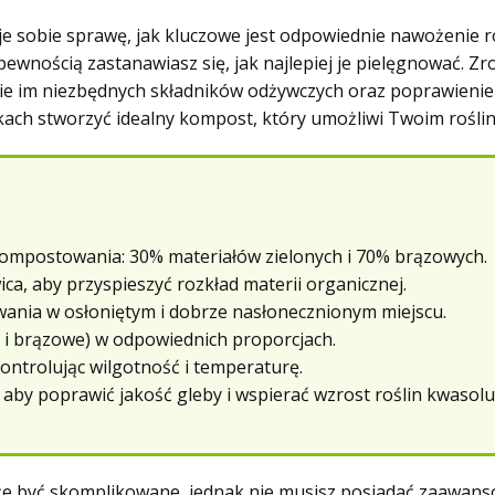
e sobie sprawę, jak kluczowe jest odpowiednie nawożenie ro
 pewnością zastanawiasz się, jak najlepiej je pielęgnować. Z
nie im niezbędnych składników odżywczych oraz poprawienie 
okach stworzyć idealny kompost, który umożliwi Twoim rośli
ompostowania: 30% materiałów zielonych i 70% brązowych.
ica, aby przyspieszyć rozkład materii organicznej.
ania w osłoniętym i dobrze nasłonecznionym miejscu.
 i brązowe) w odpowiednich proporcjach.
ntrolując wilgotność i temperaturę.
 aby poprawić jakość gleby i wspierać wzrost roślin kwasol
e być skomplikowane, jednak nie musisz posiadać zaawans