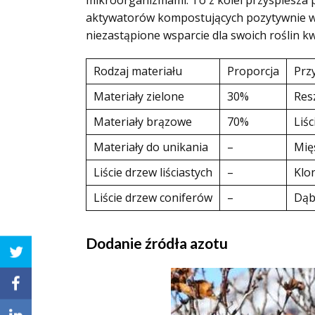
mikroorganizmami. To z kolei przyspiesza 
aktywatorów kompostujących pozytywnie w
niezastąpione wsparcie dla swoich roślin k
Rodzaj materiału
Proporcja
Prz
Materiały zielone
30%
Res
Materiały brązowe
70%
Liśc
Materiały do unikania
–
Mięs
Liście drzew liściastych
–
Klon
Liście drzew coniferów
–
Dąb
Dodanie źródła azotu