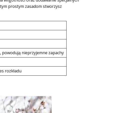
la wilgotności oraz dodawanie specjalnych
i tym prostym zasadom stworzysz
i, powodują nieprzyjemne zapachy
s rozkładu