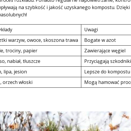
proces rozkładu. Ponadto regularne napowietrzanie, kontro
pływają na szybkość i jakość uzyskanego kompostu. Dzięk
wasolubnych!
ykłady
Uwagi
ztki warzyw, owoce, skoszona trawa
Bogate w azot
ie, trociny, papier
Zawierające węgiel
o, nabiał, tłuszcze
Przyciągają szkodnik
, lipa, jesion
Lepsze do kompostu
, orzech włoski
Mogą hamować proce