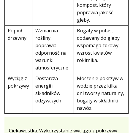
kompost, który
poprawia jakość
gleby.
Popiół
Wzmacnia
Bogaty w potas,
drzewny
rośliny,
dodawany do gleby
poprawia
wspomaga zdrowy
odporność na
wzrost kwiatów
warunki
rokitnika.
atmosferyczne
Wyciąg z
Dostarcza
Moczenie pokrzyw w
pokrzywy
energii i
wodzie przez kilka
składników
dni tworzy naturalny,
odżywczych
bogaty w składniki
nawóz.
Ciekawostka: Wykorzystanie wyciągu z pokrzywy