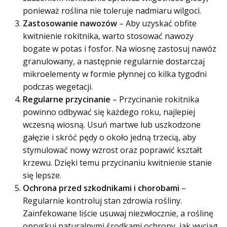
ponieważ roślina nie toleruje nadmiaru wilgoci.
Zastosowanie nawozów
– Aby uzyskać obfite
kwitnienie rokitnika, warto stosować nawozy
bogate w potas i fosfor. Na wiosnę zastosuj nawóz
granulowany, a następnie regularnie dostarczaj
mikroelementy w formie płynnej co kilka tygodni
podczas wegetacji.
Regularne przycinanie
– Przycinanie rokitnika
powinno odbywać się każdego roku, najlepiej
wczesną wiosną. Usuń martwe lub uszkodzone
gałęzie i skróć pędy o około jedną trzecią, aby
stymulować nowy wzrost oraz poprawić kształt
krzewu. Dzięki temu przycinaniu kwitnienie stanie
się lepsze.
Ochrona przed szkodnikami i chorobami
–
Regularnie kontroluj stan zdrowia rośliny.
Zainfekowane liście usuwaj niezwłocznie, a roślinę
opryskuj naturalnymi środkami ochrony, jak wyciąg