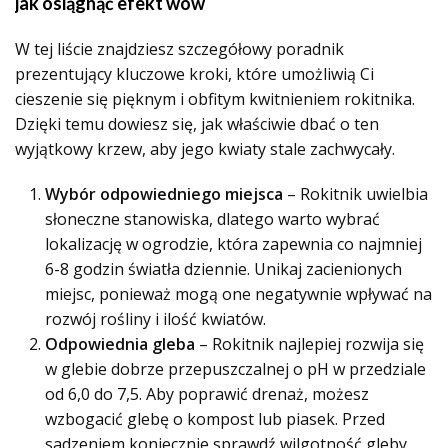
jak osiągnąć efekt wow
W tej liście znajdziesz szczegółowy poradnik
prezentujący kluczowe kroki, które umożliwią Ci
cieszenie się pięknym i obfitym kwitnieniem rokitnika.
Dzięki temu dowiesz się, jak właściwie dbać o ten
wyjątkowy krzew, aby jego kwiaty stale zachwycały.
Wybór odpowiedniego miejsca
– Rokitnik uwielbia
słoneczne stanowiska, dlatego warto wybrać
lokalizację w ogrodzie, która zapewnia co najmniej
6-8 godzin światła dziennie. Unikaj zacienionych
miejsc, ponieważ mogą one negatywnie wpływać na
rozwój rośliny i ilość kwiatów.
Odpowiednia gleba
– Rokitnik najlepiej rozwija się
w glebie dobrze przepuszczalnej o pH w przedziale
od 6,0 do 7,5. Aby poprawić drenaż, możesz
wzbogacić glebę o kompost lub piasek. Przed
sadzeniem koniecznie sprawdź wilgotność gleby,