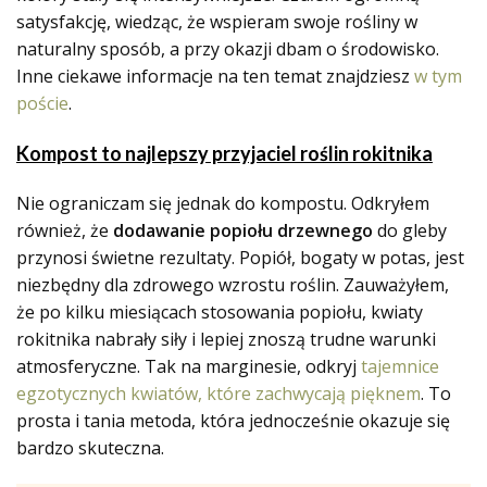
satysfakcję, wiedząc, że wspieram swoje rośliny w
naturalny sposób, a przy okazji dbam o środowisko.
Inne ciekawe informacje na ten temat znajdziesz
w tym
poście
.
Kompost to najlepszy przyjaciel roślin rokitnika
Nie ograniczam się jednak do kompostu. Odkryłem
również, że
dodawanie popiołu drzewnego
do gleby
przynosi świetne rezultaty. Popiół, bogaty w potas, jest
niezbędny dla zdrowego wzrostu roślin. Zauważyłem,
że po kilku miesiącach stosowania popiołu, kwiaty
rokitnika nabrały siły i lepiej znoszą trudne warunki
atmosferyczne. Tak na marginesie, odkryj
tajemnice
egzotycznych kwiatów, które zachwycają pięknem
. To
prosta i tania metoda, która jednocześnie okazuje się
bardzo skuteczna.