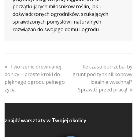
początkujących miłośników roślin, jak i
doświadczonych ogrodników, szukających
sprawdzonych pomysłów i naturalnych
rozwiązań do swojego domu i ogrodu.
previous
next
Tworzenie drewnianej
Ile czasu potrzeba, by
post:
post:
donicy – proste kroki do
grunt pod tynk silikonowy
pięknego ogrodu pełnego
idealnie wyschnął?
życia
Sprawdź przed pracą!
znajdź warsztaty w Twojej okolicy