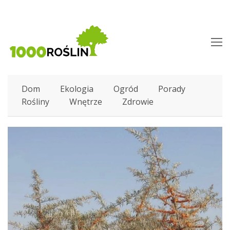
O
M
M
Dom
Ekologia
Ogród
Porady
Rośliny
Wnętrze
Zdrowie