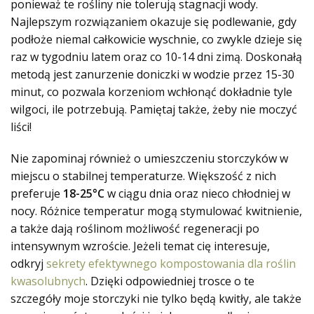
ponieważ te rośliny nie tolerują stagnacji wody.
Najlepszym rozwiązaniem okazuje się podlewanie, gdy
podłoże niemal całkowicie wyschnie, co zwykle dzieje się
raz w tygodniu latem oraz co 10-14 dni zimą.
Doskonałą
metodą jest zanurzenie doniczki w wodzie
przez 15-30
minut, co pozwala korzeniom wchłonąć dokładnie tyle
wilgoci, ile potrzebują. Pamiętaj także, żeby nie moczyć
liści!
Nie zapominaj również o umieszczeniu storczyków w
miejscu o stabilnej temperaturze. Większość z nich
preferuje
18-25°C
w ciągu dnia oraz nieco chłodniej w
nocy. Różnice temperatur mogą stymulować kwitnienie,
a także dają roślinom możliwość regeneracji po
intensywnym wzroście. Jeżeli temat cię interesuje,
odkryj
sekrety efektywnego kompostowania dla roślin
kwasolubnych
. Dzięki odpowiedniej trosce o te
szczegóły moje storczyki nie tylko będą kwitły, ale także