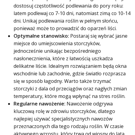
dostosuj częstotliwość podlewania do pory roku:
latem podlewaj co 7-10 dni, natomiast zimą co 10-14
dni. Unikaj podlewania roślin w pełnym słońcu,
ponieważ może to prowadzić do oparzeń liści.
Optymalne stanowisko:
Postaraj się wybrać jasne
miejsce do umiejscowienia storczyków,
jednocześnie unikając bezpośredniego
nasłonecznienia, które z łatwością uszkadza
delikatne liście. Idealnym rozwiązaniem będą okna
wschodnie lub zachodnie, gdzie światło rozprasza
się w sposób łagodny. Warto także trzymać
storczyki z dala od przeciągów oraz nagłych zmian
temperatury, które mogą wpłynąć na stres roślin.
Regularne nawożenie:
Nawożenie odgrywa
kluczową rolę w zdrowiu storczyków, dlatego
najlepiej używać specjalistycznych nawozów
przeznaczonych dla tego rodzaju roślin. W czasie
aktywnego wzrostu, który trwa od wiosny do lata,