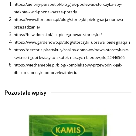
https://zielony-parapet.pl/blog/jak-podlewac-storczyka-aby-
pieknie-kwitl-poznaj-nasze-porady
https://www.florapoint.pl/blog/storczyki-pielegnacja-uprawa-
przesadzanie/
https://bawidomki.pl/jak-pielegnowac-storczyka/
https://www.gardenowo.pl/blog/storczyki_uprawa_pielegnacja_i_na
https://deccoria.pl/artykuly/rosliny-domowe/news-storczyk-nie-
kwitnie-i-gubi-kwiaty-to-skutek-naszych-bledow,nId,22446566
https://wiechameble.pl/blog/kompleksowy-przewodnik-jak-
dbac-o-storczyki-po-przekwitnieciu
Pozostałe wpisy