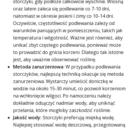
storczyki, gdy podłoże całkowicie wyschnie. Wiosną
oraz latem zaleca się podlewanie co 7-10 dni,
natomiast w okresie jesieni i zimy co 10-14 dni.
Oczywiście, częstotliwość podlewania zależy od
warunków panujących w pomieszczeniu, takich jak
temperatura i wilgotność. Ważne jest również, aby
unikać zbyt częstego podlewania, ponieważ może
to prowadzić do gnicia korzeni. Dlatego tak istotne
jest, aby uważnie obserwować roślinę.
Metoda zanurzeniowa:
W przypadku podlewania
storczyków, najlepszą techniką okazuje się metoda
zanurzeniowa. Wystarczy umieścić doniczkę w
wodzie na około 15-30 minut, co pozwoli korzeniom
na wchłonięcie wilgoci. Po namoczeniu należy
dokładnie odsączyć nadmiar wody, aby uniknąć
przelania, które mogłoby zaszkodzić roślinie.
Jakość wody:
Storczyki preferują miękką wodę.
Najlepiej stosować wodę deszczową, przegotowaną