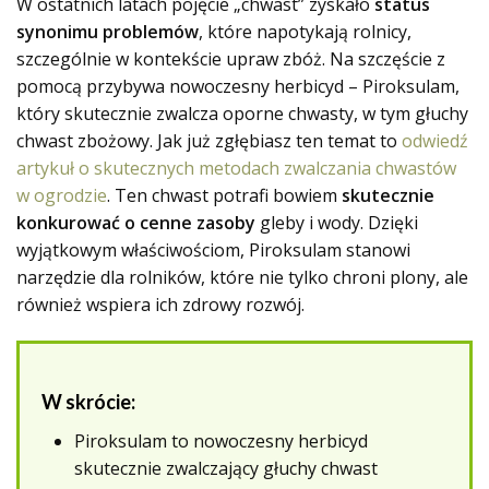
W ostatnich latach pojęcie „chwast” zyskało
status
synonimu problemów
, które napotykają rolnicy,
szczególnie w kontekście upraw zbóż. Na szczęście z
pomocą przybywa nowoczesny herbicyd – Piroksulam,
który skutecznie zwalcza oporne chwasty, w tym głuchy
chwast zbożowy. Jak już zgłębiasz ten temat to
odwiedź
artykuł o skutecznych metodach zwalczania chwastów
w ogrodzie
. Ten chwast potrafi bowiem
skutecznie
konkurować o cenne zasoby
gleby i wody. Dzięki
wyjątkowym właściwościom, Piroksulam stanowi
narzędzie dla rolników, które nie tylko chroni plony, ale
również wspiera ich zdrowy rozwój.
W skrócie:
Piroksulam to nowoczesny herbicyd
skutecznie zwalczający głuchy chwast