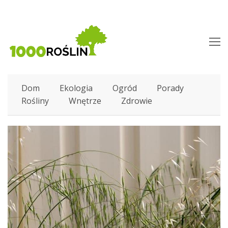
O
M
M
Dom
Ekologia
Ogród
Porady
Rośliny
Wnętrze
Zdrowie