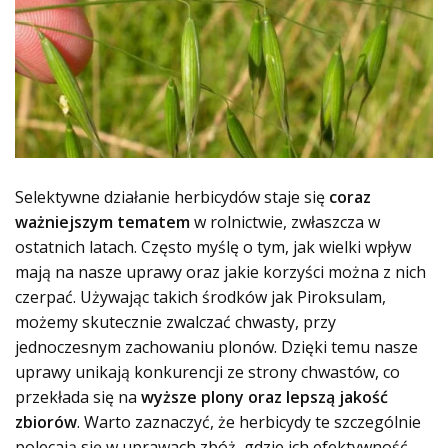
Selektywne działanie herbicydów staje się
coraz
ważniejszym tematem
w rolnictwie, zwłaszcza w
ostatnich latach. Często myślę o tym, jak wielki wpływ
mają na nasze uprawy oraz jakie korzyści można z nich
czerpać. Używając takich środków jak Piroksulam,
możemy skutecznie zwalczać chwasty, przy
jednoczesnym zachowaniu plonów. Dzięki temu nasze
uprawy unikają konkurencji ze strony chwastów, co
przekłada się na
wyższe plony oraz lepszą jakość
zbiorów
. Warto zaznaczyć, że herbicydy te szczególnie
polecają się w uprawach zbóż, gdzie ich efektywność