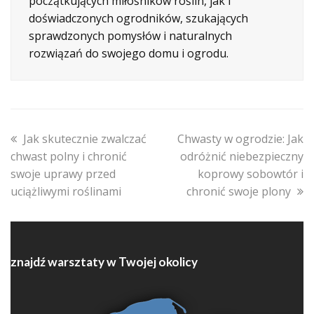
początkujących miłośników roślin, jak i
doświadczonych ogrodników, szukających
sprawdzonych pomysłów i naturalnych
rozwiązań do swojego domu i ogrodu.
previous
next
Jak skutecznie zwalczać
Chwasty w ogrodzie: Jak
post:
post:
chwast polny i chronić
odróżnić niebezpieczny
swoje uprawy przed
koprowy sobowtór i
uciążliwymi roślinami
chronić swoje plony
znajdź warsztaty w Twojej okolicy