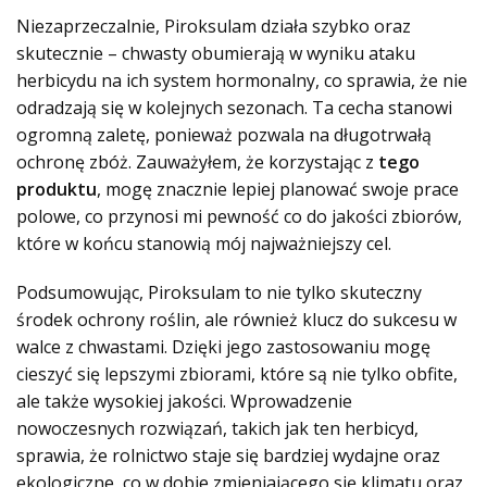
Niezaprzeczalnie, Piroksulam działa szybko oraz
skutecznie – chwasty obumierają w wyniku ataku
herbicydu na ich system hormonalny, co sprawia, że nie
odradzają się w kolejnych sezonach. Ta cecha stanowi
ogromną zaletę, ponieważ pozwala na długotrwałą
ochronę zbóż. Zauważyłem, że korzystając z
tego
produktu
, mogę znacznie lepiej planować swoje prace
polowe, co przynosi mi pewność co do jakości zbiorów,
które w końcu stanowią mój najważniejszy cel.
Podsumowując, Piroksulam to nie tylko skuteczny
środek ochrony roślin, ale również klucz do sukcesu w
walce z chwastami. Dzięki jego zastosowaniu mogę
cieszyć się lepszymi zbiorami, które są nie tylko obfite,
ale także wysokiej jakości. Wprowadzenie
nowoczesnych rozwiązań, takich jak ten herbicyd,
sprawia, że rolnictwo staje się bardziej wydajne oraz
ekologiczne, co w dobie zmieniającego się klimatu oraz