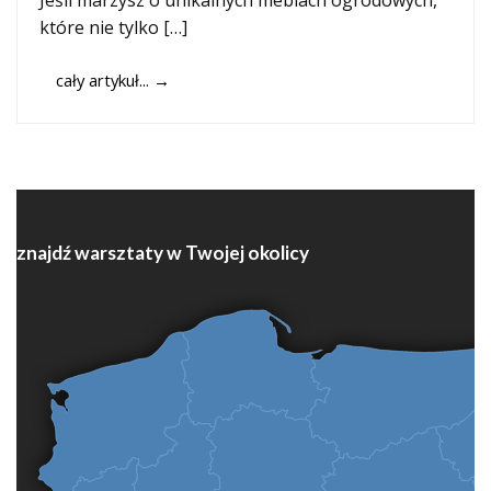
Jeśli marzysz o unikalnych meblach ogrodowych,
które nie tylko […]
cały artykuł...
→
znajdź warsztaty w Twojej okolicy