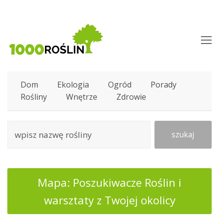
O
M
M
Dom
Ekologia
Ogród
Porady
Rośliny
Wnętrze
Zdrowie
szukaj
Mapa: Poszukiwacze Roślin i
warsztaty z Twojej okolicy