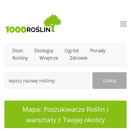
O
M
M
Dom
Ekologia
Ogród
Porady
Rośliny
Wnętrze
Zdrowie
szukaj
Mapa: Poszukiwacze Roślin i
warsztaty z Twojej okolicy