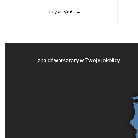
cały artykuł...
→
znajdź warsztaty w Twojej okolicy