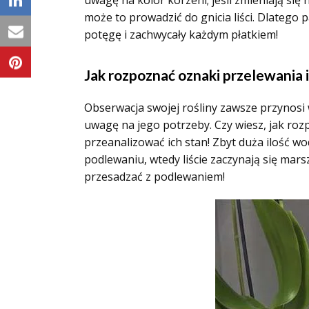
uwagę na kolor korzeni; jeśli zmieniają się
może to prowadzić do gnicia liści. Dlatego 
potęgę i zachwycały każdym płatkiem!
Jak rozpoznać oznaki przelewania i
Obserwacja swojej rośliny zawsze przynosi w
uwagę na jego potrzeby. Czy wiesz, jak ro
przeanalizować ich stan! Zbyt duża ilość wod
podlewaniu, wtedy liście zaczynają się mars
przesadzać z podlewaniem!