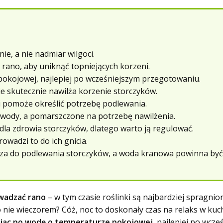
ie, a nie nadmiar wilgoci.
rano, aby uniknąć topniejących korzeni.
okojowej, najlepiej po wcześniejszym przegotowaniu.
e skutecznie nawilża korzenie storczyków.
i pomoże określić potrzebę podlewania.
r wody, a pomarszczone na potrzebę nawilżenia.
dla zdrowia storczyków, dlatego warto ją regulować.
rowadzi to do ich gnicia.
sza do podlewania storczyków, a woda kranowa powinna być
owadzać rano
– w tym czasie roślinki są najbardziej spragni
o nie wieczorem? Cóż, noc to doskonały czas na relaks w ku
ając po wodę o temperaturze pokojowej
, najlepiej po wcz