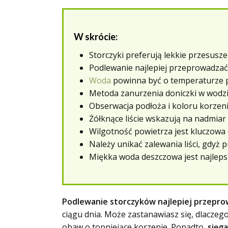
W skrócie:
Storczyki preferują lekkie przesuszen
Podlewanie najlepiej przeprowadzać 
Woda
powinna być o temperaturze p
Metoda zanurzenia doniczki w wodzi
Obserwacja podłoża i koloru korzen
Żółknące liście wskazują na nadmia
Wilgotność powietrza jest kluczowa 
Należy unikać zalewania liści, gdyż p
Miękka woda deszczowa jest najlep
Podlewanie storczyków najlepiej przepr
ciągu dnia. Może zastanawiasz się, dlaczeg
obaw o topniejące korzenie. Ponadto,
sięg