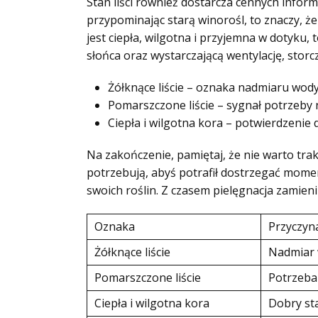
Stan liści również dostarcza cennych inform
przypominając starą winorośl, to znaczy, ż
jest ciepła, wilgotna i przyjemna w dotyku, 
słońca oraz wystarczającą wentylację, storcz
Żółknące liście – oznaka nadmiaru wody
Pomarszczone liście – sygnał potrzeby 
Ciepła i wilgotna kora – potwierdzenie 
Na zakończenie, pamiętaj, że nie warto tra
potrzebują, abyś potrafił dostrzegać mome
swoich roślin. Z czasem pielęgnacja zamieni
Oznaka
Przyczyn
Żółknące liście
Nadmiar
Pomarszczone liście
Potrzeba
Ciepła i wilgotna kora
Dobry sta