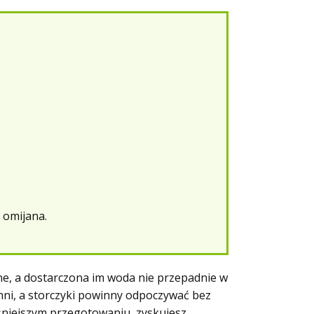
 omijana.
one, a dostarczona im woda nie przepadnie w
chni, a storczyki powinny odpoczywać bez
eśniejszym przegotowaniu, zyskujesz