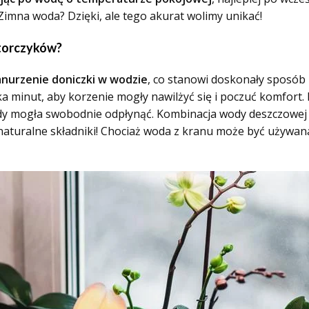
imna woda? Dzięki, ale tego akurat wolimy unikać!
storczyków?
anurzenie doniczki w wodzie
, co stanowi doskonały sposób
ka minut, aby korzenie mogły nawilżyć się i poczuć komfort. 
wody mogła swobodnie odpłynąć. Kombinacja wody deszczowe
naturalne składniki! Chociaż woda z kranu może być używana