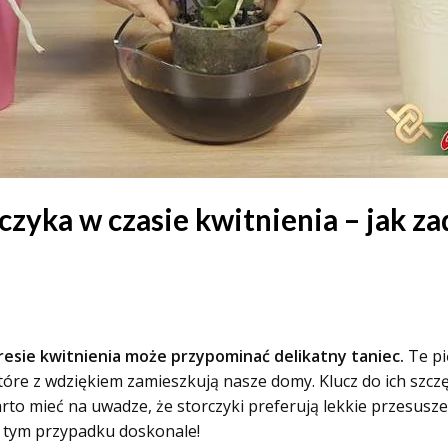
zyka w czasie kwitnienia – jak za
sie kwitnienia może przypominać delikatny taniec.
Te pi
tóre z wdziękiem zamieszkują nasze domy.
Klucz do ich szc
to mieć na uwadze, że storczyki preferują lekkie przesusze
w tym przypadku doskonale!