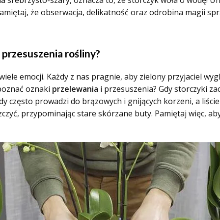
 na srebrzysto-szary, oznacza to, że storczyk woła o wodę! Un
pamiętaj, że obserwacja, delikatność oraz odrobina magii spr
 przesuszenia rośliny?
iele emocji. Każdy z nas pragnie, aby zielony przyjaciel wyg
zpoznać oznaki
przelewania
i przesuszenia? Gdy storczyki za
y często prowadzi do brązowych i gnijących korzeni, a liście
zczyć, przypominając stare skórzane buty. Pamiętaj więc, aby