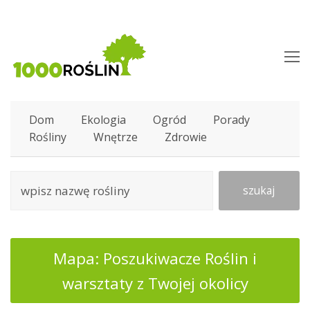
O
M
M
Dom
Ekologia
Ogród
Porady
Rośliny
Wnętrze
Zdrowie
szukaj
Mapa: Poszukiwacze Roślin i
warsztaty z Twojej okolicy