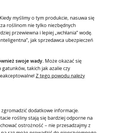
 Kiedy myślimy o tym produkcie, nasuwa się
za roślinom nie tylko niezbędnych
dziej przewiewna i lepiej „wchłania” wodę.
inteligentna”, jak sprzedawca ubezpieczeń
ównież swoje wady.
Może okazać się
gatunków, takich jak azalie czy
nieakceptowalne!
Z tego powodu należy
o zgromadzić dodatkowe informacje.
ltacie rośliny stają się bardziej odporne na
zachować ostrożność – nie przesadzajmy z
ek na raz może prowadzić do nieprzyjemnego