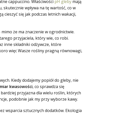
katne cappuccino. Właściwości
pH
gleby
mają
u, skutecznie wpływa na tę wartość, co w
 cieszyć się jak podczas letnich wakacji,
 mimo że ma znaczenie w ogrodnictwie.
ego przyjaciela, który wie, co robi.
z inne składniki odżywcze, które
Skoro więc Wasze rośliny pragną równowagi,
owych. Kiedy dodajemy popiół do gleby, nie
dmiar kwasowości
, co sprawdza się
bardziej przyjazna dla wielu roślin, których
encje, podobnie jak my przy wyborze kawy.
 bez wsparcia sztucznych dodatków. Ekologia