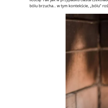
bólu brzucha… w tym kontekście, „bólu” rośl