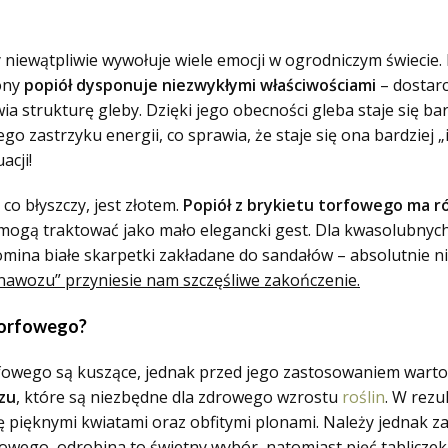
y niewątpliwie wywołuje wiele emocji w ogrodniczym świecie.
rony
popiół dysponuje niezwykłymi właściwościami
– dostarc
 strukturę gleby. Dzięki jego obecności gleba staje się bar
 zastrzyku energii, co sprawia, że staje się ona bardziej „
acji!
 co błyszczy, jest złotem.
Popiół z brykietu torfowego ma r
mogą traktować jako mało elegancki gest. Dla kwasolubnych 
mina białe skarpetki zakładane do sandałów – absolutnie 
rnawozu” przyniesie nam szczęśliwe zakończenie.
 torfowego?
orfowego są kuszące, jednak przed jego zastosowaniem wart
zu
, które są niezbędne dla zdrowego wzrostu
roślin
. W rezu
ę pięknymi kwiatami oraz obfitymi plonami. Należy jednak 
adowego, odrobina to świetny wybór, natomiast pięć tablicz