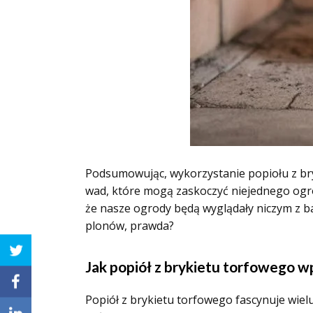
Podsumowując, wykorzystanie popiołu z bry
wad, które mogą zaskoczyć niejednego ogro
że nasze ogrody będą wyglądały niczym z ba
plonów, prawda?
Jak popiół z brykietu torfowego 
Popiół z brykietu torfowego fascynuje wie