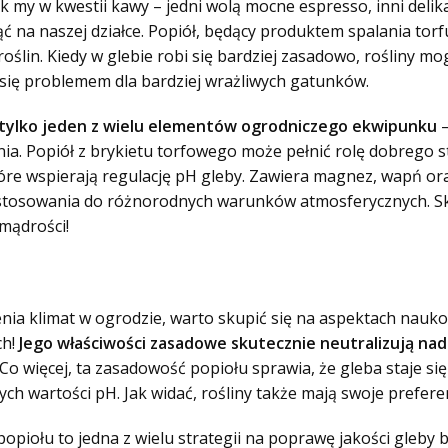
ak my w kwestii kawy – jedni wolą mocne espresso, inni deli
ć na naszej działce. Popiół, będący produktem spalania torf
ślin. Kiedy w glebie robi się bardziej zasadowo, rośliny mogą
się problemem dla bardziej wrażliwych gatunków.
 tylko jeden z wielu elementów ogrodniczego ekwipunku
–
. Popiół z brykietu torfowego może pełnić rolę dobrego star
óre wspierają regulację pH gleby. Zawiera magnez, wapń ora
przystosowania do różnorodnych warunków atmosferycznych. 
 mądrości!
ienia klimat w ogrodzie, warto skupić się na aspektach nauk
ch!
Jego właściwości zasadowe skutecznie neutralizują na
o więcej, ta zasadowość popiołu sprawia, że gleba staje się 
ych wartości pH. Jak widać, rośliny także mają swoje prefer
opiołu to jedna z wielu strategii na poprawę jakości gleby