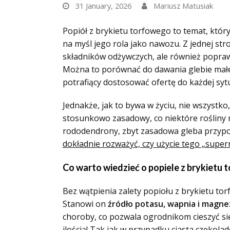
31 January, 2026
Mariusz Matusiak
Popiół z brykietu torfowego to temat, któr
na myśl jego rola jako nawozu. Z jednej st
składników odżywczych, ale również poprawia
Można to porównać do dawania glebie małego
potrafiący dostosować ofertę do każdej sytu
Jednakże, jak to bywa w życiu, nie wszystko,
stosunkowo zasadowy, co niektóre rośliny 
rododendrony, zbyt zasadowa gleba przypo
dokładnie rozważyć, czy użycie tego „supe
Co warto wiedzieć o popiele z brykietu
Bez wątpienia zalety popiołu z brykietu t
Stanowi on
źródło potasu, wapnia i magne
choroby, co pozwala ogrodnikom cieszyć si
ilością! Tak jak w przypadku ciasta czekol