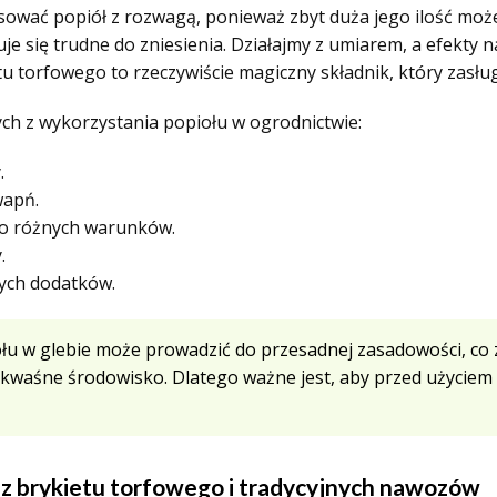
sować popiół z rozwagą, ponieważ zbyt duża jego ilość moż
uje się trudne do zniesienia. Działajmy z umiarem, a efekty
etu torfowego to rzeczywiście magiczny składnik, który zasł
ych z wykorzystania popiołu w ogrodnictwie:
.
wapń.
 do różnych warunków.
.
ych dodatków.
iołu w glebie może prowadzić do przesadnej zasadowości, co
ej kwaśne środowisko. Dlatego ważne jest, aby przed użycie
z brykietu torfowego i tradycyjnych nawozów