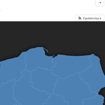
.
Zasubskrybuj