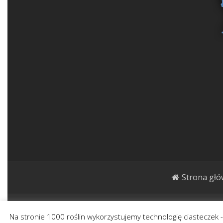
Strona gł
1000roślin.pl Strona ma charakter publicystycz
Na stronie 1000 roślin wykorzystujemy technologię ciasteczek 