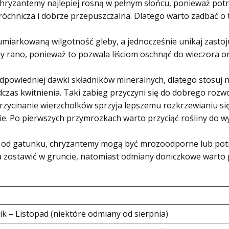
hryzantemy najlepiej rosną w pełnym słońcu, ponieważ potrz
óchnicza i dobrze przepuszczalna. Dlatego warto zadbać o 
miarkowaną wilgotność gleby, a jednocześnie unikaj zastoj
my rano, ponieważ to pozwala liściom oschnąć do wieczora 
owiedniej dawki składników mineralnych, dlatego stosuj n
zas kwitnienia. Taki zabieg przyczyni się do dobrego rozwoj
zycinanie wierzchołków sprzyja lepszemu rozkrzewianiu się
ie. Po pierwszych przymrozkach warto przyciąć rośliny do wy
i od gatunku, chryzantemy mogą być mrozoodporne lub pot
zostawić w gruncie, natomiast odmiany doniczkowe warto pr
ik – Listopad (niektóre odmiany od sierpnia)