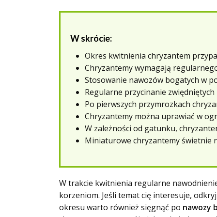
W skrócie:
Okres kwitnienia chryzantem przypad
Chryzantemy wymagają regularnego 
Stosowanie nawozów bogatych w potas
Regularne przycinanie zwiędniętych
Po pierwszych przymrozkach chryzan
Chryzantemy można uprawiać w ogro
W zależności od gatunku, chryzan
Miniaturowe chryzantemy świetnie n
W trakcie kwitnienia regularne nawodnienie
korzeniom. Jeśli temat cię interesuje, odkry
okresu warto również sięgnąć po
nawozy b