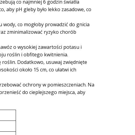
ebują co najmniej 6 godzin światła
to, aby pH gleby było lekko zasadowe, co
u wody, co mogłoby prowadzić do gnicia
oraz zminimalizować ryzyko chorób
awóz o wysokiej zawartości potasu i
u roślin i obfitego kwitnienia.
 roślin. Dodatkowo, usuwaj zwiędnięte
sokości około 15 cm, co ułatwi ich
rzebować ochrony w pomieszczeniach. Na
zenieść do cieplejszego miejsca, aby