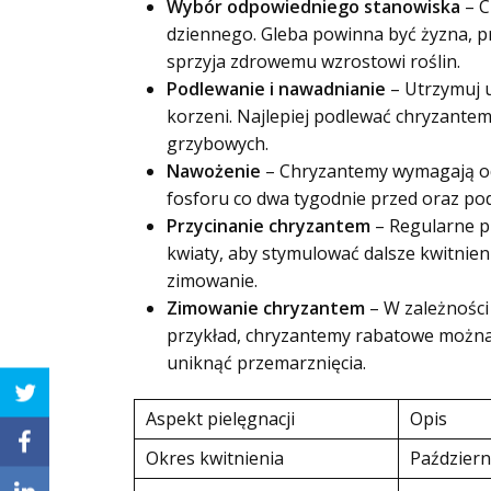
Wybór odpowiedniego stanowiska
– C
dziennego. Gleba powinna być żyzna, pr
sprzyja zdrowemu wzrostowi roślin.
Podlewanie i nawadnianie
– Utrzymuj u
korzeni. Najlepiej podlewać chryzante
grzybowych.
Nawożenie
– Chryzantemy wymagają odp
fosforu co dwa tygodnie przed oraz podc
Przycinanie chryzantem
– Regularne pr
kwiaty, aby stymulować dalsze kwitnien
zimowanie.
Zimowanie chryzantem
– W zależnośc
przykład, chryzantemy rabatowe można 
uniknąć przemarznięcia.
Aspekt pielęgnacji
Opis
Okres kwitnienia
Październ