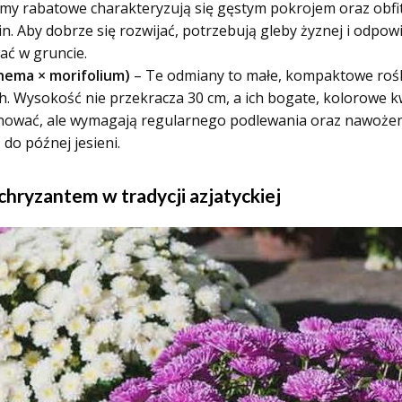
my rabatowe charakteryzują się gęstym pokrojem oraz obfi
in. Aby dobrze się rozwijać, potrzebują gleby żyznej i odpo
ć w gruncie.
ema × morifolium)
– Te odmiany to małe, kompaktowe roślin
 Wysokość nie przekracza 30 cm, a ich bogate, kolorowe kwi
ować, ale wymagają regularnego podlewania oraz nawożenia
 do późnej jesieni.
hryzantem w tradycji azjatyckiej