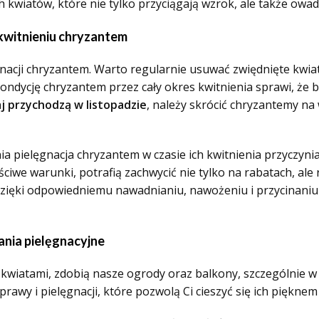
wiatów, które nie tylko przyciągają wzrok, ale także owady
kwitnieniu chryzantem
gnacji chryzantem. Warto regularnie usuwać zwiędnięte kwiat
kondycję chryzantem przez cały okres kwitnienia sprawi, że 
j przychodzą w listopadzie
, należy skrócić chryzantemy na
 pielęgnacja chryzantem w czasie ich kwitnienia przyczynia
aściwe warunki, potrafią zachwycić nie tylko na rabatach, al
zięki odpowiedniemu nawadnianiu, nawożeniu i przycinaniu
ania pielęgnacyjne
wiatami, zdobią nasze ogrody oraz balkony, szczególnie w ok
rawy i pielęgnacji, które pozwolą Ci cieszyć się ich pięknem 