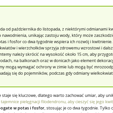
a od października do listopada, z niektórymi odmianami kwi
nawodnienia, unikając zastoju wody, który może zaszkodzi
 i fosfor co dwa tygodnie wspiera ich rozwój i kwitnienie.
 kwiatów i wierzchołków sprzyja zdrowemu wzrostowi i dalsz
temy należy skrócić na wysokość około 15 cm, aby przygot
dach, na balkonach oraz w donicach jako element dekoracy
temy mogą wymagać ochrony w zimie lub mogą być mrozood
adają się do pojemników, podczas gdy odmiany wielkokwiat
 staje się kluczowe, dlatego warto zachować umiar, aby un
j
tajemnice pielęgnacji filodendronu, aby cieszyć się jego kw
ogate w potas i fosfor
, stosując je co dwa tygodnie. Tylk