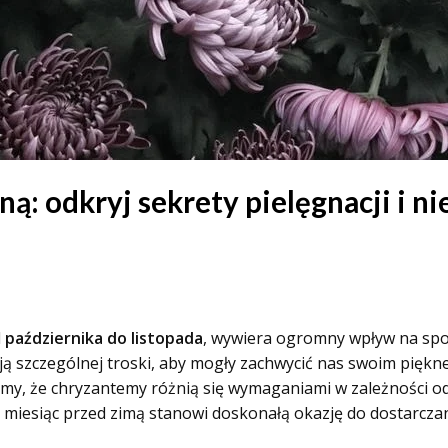
ą: odkryj sekrety pielęgnacji i n
d
października do listopada
, wywiera ogromny wpływ na sposó
ją szczególnej troski, aby mogły zachwycić nas swoim pięknem.
jmy, że chryzantemy różnią się wymaganiami w zależności od
dy miesiąc przed zimą stanowi doskonałą okazję do dostarcza