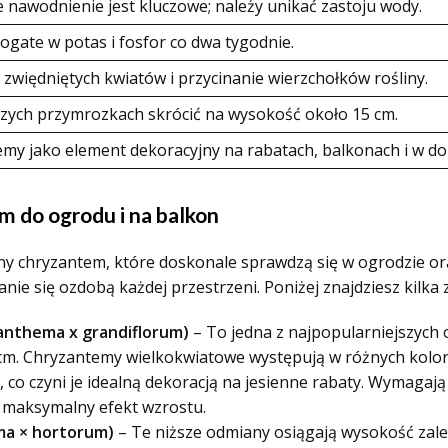
 nawodnienie jest kluczowe; należy unikać zastoju wody.
gate w potas i fosfor co dwa tygodnie.
zwiędniętych kwiatów i przycinanie wierzchołków rośliny.
zych przymrozkach skrócić na wysokość około 15 cm.
my jako element dekoracyjny na rabatach, balkonach i w d
m do ogrodu i na balkon
iany chryzantem, które doskonale sprawdzą się w ogrodzie o
ie się ozdobą każdej przestrzeni. Poniżej znajdziesz kilka z
nthema x grandiflorum)
– To jedna z najpopularniejszych
m. Chryzantemy wielkokwiatowe występują w różnych kolorach,
co czyni je idealną dekoracją na jesienne rabaty. Wymagaj
 maksymalny efekt wzrostu.
a × hortorum)
– Te niższe odmiany osiągają wysokość zaled