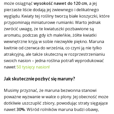
może osiągnąć
wysokość nawet do 120 cm
, a jej
pierzaste liście dodają jej zwiewnego i delikatnego
wyglądu. Kwiaty tej rośliny tworzą białe koszyczki, które
przypominają miniaturowe rumianki. Warto jednak
zwrócić uwagę, że te kwiatuszki pozbawione są
aromatu, podczas gdy ich maleńkie, żółte kwiatki
wewnętrzne kryją w sobie niezwykłe piękno. Maruna
kwitnie od czerwca do września, co czyni ją nie tylko
atrakcyjną, ale także skuteczną w rozprzestrzenianiu
swoich nasion – jedna roślina potrafi wyprodukować
nawet
50 tysięcy nasion!
Jak skutecznie pozbyć się maruny?
Musimy przyznać, że maruna bezwonna stanowi
poważne wyzwanie w walce o plony. Jej obecność może
dotkliwie uszczuplić zbiory, powodując straty sięgające
nawet
30%
. Wśród rolników maruna budzi obawy,