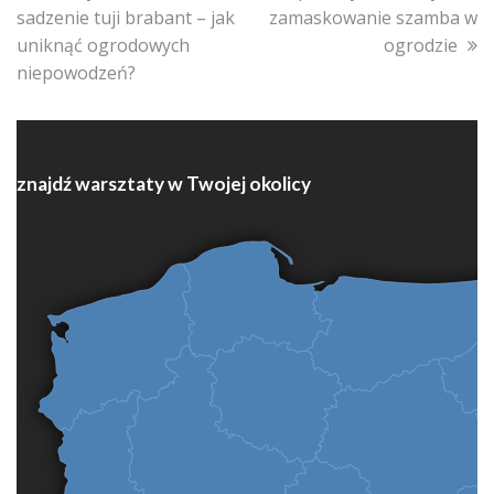
post:
post:
sadzenie tuji brabant – jak
zamaskowanie szamba w
uniknąć ogrodowych
ogrodzie
niepowodzeń?
znajdź warsztaty w Twojej okolicy