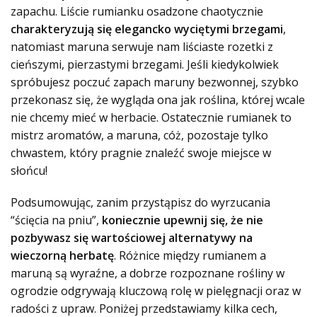
zapachu. Liście rumianku osadzone chaotycznie
charakteryzują się elegancko wyciętymi brzegami
,
natomiast maruna serwuje nam liściaste rozetki z
cieńszymi, pierzastymi brzegami. Jeśli kiedykolwiek
spróbujesz poczuć zapach maruny bezwonnej, szybko
przekonasz się, że wygląda ona jak roślina, której wcale
nie chcemy mieć w herbacie. Ostatecznie rumianek to
mistrz aromatów, a maruna, cóż, pozostaje tylko
chwastem, który pragnie znaleźć swoje miejsce w
słońcu!
Podsumowując, zanim przystąpisz do wyrzucania
“ścięcia na pniu”,
koniecznie upewnij się, że nie
pozbywasz się wartościowej alternatywy na
wieczorną herbatę
. Różnice między rumianem a
maruną są wyraźne, a dobrze rozpoznane rośliny w
ogrodzie odgrywają kluczową rolę w pielęgnacji oraz w
radości z upraw. Poniżej przedstawiamy kilka cech,