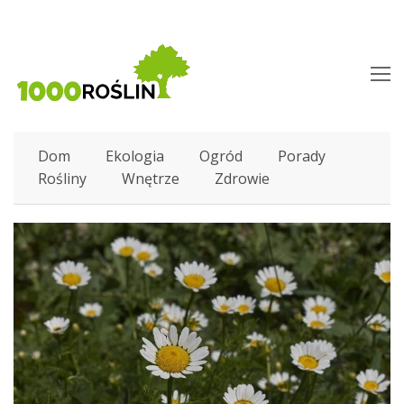
O
M
M
Dom
Ekologia
Ogród
Porady
Rośliny
Wnętrze
Zdrowie