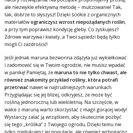
ale niezwykle efektywną metodę – mulczowanie! Tak,
tak, dobrze to słyszysz! Dzięki ściółce z organicznych
materiałów
ograniczysz wzrost niepożądanych roślin
,
a przy tym poprawisz kondycję gleby. Co zyskujesz?
Zdrowe warzywa i kwiaty, a Twoi sąsiedzi będą tylko
mogli Ci zazdrościć!
Jeśli jednak maruna bezwonna zdążyła już wykiełkować
i zadomowić się w Twoim ogrodzie, nie musisz wpadać
w panikę! Pamiętaj, że
maruna to nie tylko chwast, ale
również znakomity przykład rośliny, która potrafi
przetrwać
nawet w najtrudniejszych warunkach.
Przyglądając się jej bliżej, odkryjesz, że może być
rośliną jednoroczną lub wieloletnią. Na szczęście, w
walce z maruną warto skorzystać z magii gorącej wody!
Wystarczy zalać ją wrzątkiem, aby skutecznie pozbyć
się tego „królika” z Twojego ogrodu.
Dzięki temu nie
tylko zredukujesz jej populację
, ale również wzbogacisz