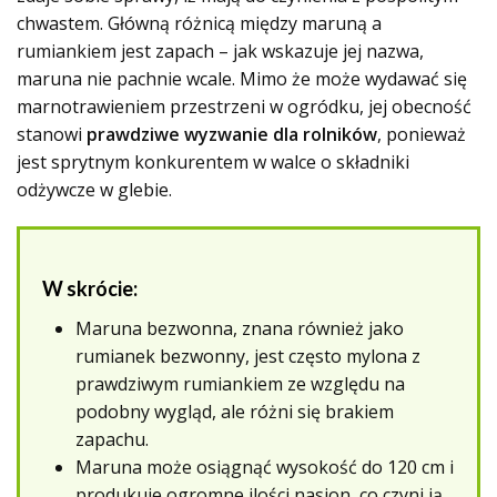
chwastem. Główną różnicą między maruną a
rumiankiem jest zapach – jak wskazuje jej nazwa,
maruna nie pachnie wcale. Mimo że może wydawać się
marnotrawieniem przestrzeni w ogródku, jej obecność
stanowi
prawdziwe wyzwanie dla rolników
, ponieważ
jest sprytnym konkurentem w walce o składniki
odżywcze w glebie.
W skrócie:
Maruna bezwonna, znana również jako
rumianek bezwonny, jest często mylona z
prawdziwym rumiankiem ze względu na
podobny wygląd, ale różni się brakiem
zapachu.
Maruna może osiągnąć wysokość do 120 cm i
produkuje ogromne ilości nasion, co czyni ją