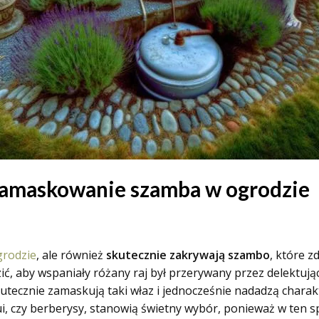
zamaskowanie szamba w ogrodzie
grodzie
, ale również
skutecznie zakrywają szambo
, które 
ć, aby wspaniały różany raj był przerywany przez delektują
kutecznie zamaskują taki właz i jednocześnie nadadzą charak
tui, czy berberysy, stanowią świetny wybór, ponieważ w ten