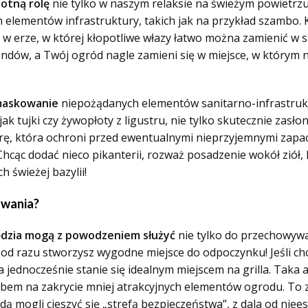
otną rolę
nie tylko w naszym relaksie na świeżym powietrzu,
lementów infrastruktury, takich jak na przykład szambo. K
w erze, w której kłopotliwe włazy łatwo można zamienić w 
ndów, a Twój ogród nagle zamieni się w miejsce, w którym
maskowanie
niepożądanych elementów sanitarno-infrastruktura
k tujki czy żywopłoty z ligustru, nie tylko skutecznie zasło
ierę, która ochroni przed ewentualnymi nieprzyjemnymi zapa
Chcąc dodać nieco pikanterii, rozważ posadzenie wokół ziół, 
h świeżej bazylii!
owania?
dzia mogą z powodzeniem służyć
nie tylko do przechowywan
 od razu stworzysz wygodne miejsce do odpoczynku! Jeśli ch
a jednocześnie stanie się idealnym miejscem na grilla. Taka 
bem na zakrycie mniej atrakcyjnych elementów ogrodu. To 
dą mogli cieszyć się „strefą bezpieczeństwa”, z dala od niee