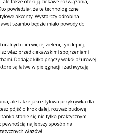
 ale także oferują ciekawe rozwiązania,
to powiedział, że te technologiczne
stylowe akcenty. Wystarczy odrobina
 nawet szambo będzie miało powody do
lnych i im więcej zieleni, tym lepiej,
nisz właz przed ciekawskimi spojrzeniami
chami. Dodając kilka pnączy wokół ażurowej
które są łatwe w pielęgnacji i zachwycają
ia, ale także jako stylowa przykrywka dla
cesz pójść o krok dalej, rozważ budowę
altanka stanie się nie tylko praktycznym
z pewnością najlepszy sposób na
stetycznych włazów!