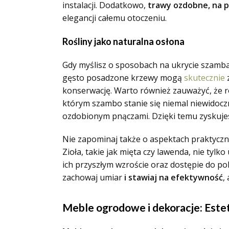
instalacji. Dodatkowo,
trawy ozdobne, na p
elegancji całemu otoczeniu.
Rośliny jako naturalna osłona
Gdy myślisz o sposobach na ukrycie szamba
gęsto posadzone krzewy mogą
skutecznie
z
konserwację. Warto również zauważyć, że ro
którym szambo stanie się niemal niewidoc
ozdobionym pnączami. Dzięki temu zyskujes
Nie zapominaj także o aspektach praktyczn
Zioła, takie jak mięta czy lawenda, nie tyl
ich przyszłym wzroście oraz dostępie do po
zachowaj umiar
i stawiaj na efektywność
,
Meble ogrodowe i dekoracje: Estet