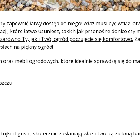
ży zapewnić łatwy dostęp do niego! Właz musi być wciąż łat
i, które łatwo usuniesz, takich jak przenośne donice czy 
 zarówno Ty, jak i Twój ogród poczujecie się komfortowo.
Za
słach na piękny ogród!
lin oraz mebli ogrodowych, które idealnie sprawdzą się do 
uszczu
ujki i ligustr, skutecznie zasłaniają właz i tworzą zieloną ba