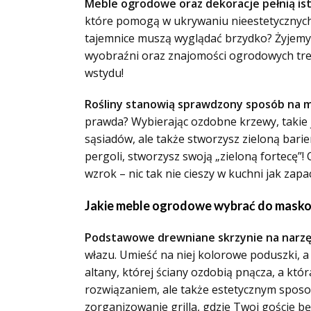
Meble ogrodowe oraz dekoracje pełnią ist
które pomogą w ukrywaniu nieestetycznych e
tajemnice muszą wyglądać brzydko? Żyjemy 
wyobraźni oraz znajomości ogrodowych tre
wstydu!
Rośliny stanowią sprawdzony sposób na 
prawda? Wybierając ozdobne krzewy, takie ja
sąsiadów, ale także stworzysz zieloną bar
pergoli, stworzysz swoją „zieloną fortecę”! 
wzrok –
nic tak nie cieszy w kuchni jak zapac
Jakie meble ogrodowe wybrać do mask
Podstawowe drewniane skrzynie na narzę
włazu. Umieść na niej kolorowe poduszki, a
altany, której ściany ozdobią pnącza, a któr
rozwiązaniem, ale także estetycznym sposo
zorganizowanie grilla, gdzie Twoi goście bę