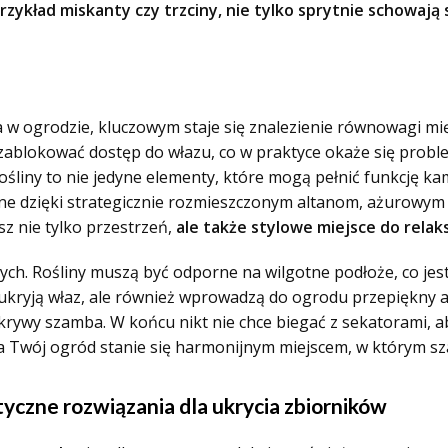
rzykład miskanty czy trzciny, nie tylko sprytnie schowają
 w ogrodzie, kluczowym staje się znalezienie równowagi mię
ablokować dostęp do włazu, co w praktyce okaże się proble
śliny to nie jedyne elementy, które mogą pełnić funkcję ka
zne dzięki strategicznie rozmieszczonym altanom, ażurowy
z nie tylko przestrzeń,
ale także stylowe miejsce do relak
ych. Rośliny muszą być odporne na wilgotne podłoże, co jes
ko ukryją właz, ale również wprowadzą do ogrodu przepiękny 
krywy szamba. W końcu nikt nie chce biegać z sekatorami, 
 a Twój ogród stanie się harmonijnym miejscem, w którym sz
yczne rozwiązania dla ukrycia zbiorników