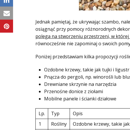
Jednak pamiętaj, że ukrywając szambo, nale
osiągnąć przy pomocy różnorodnych dekoracj
polega na stworzeniu przestrzeni, w której
równocześnie nie zapominaj o swoich pomy
Poniżej przedstawiam kilka propozycji roś
Ozdobne krzewy, takie jak tujki i ligustr
Pnącza do pergoli, np. winorośli lub bl
Drewniane skrzynie na narzędzia
Przenośne donice z ziołami
Mobilne panele i ścianki działowe
Lp.
Typ
Opis
1
Rośliny
Ozdobne krzewy, takie jak t