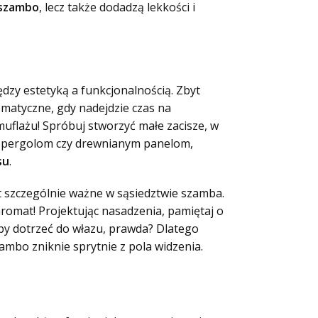
 szambo
, lecz także dodadzą lekkości i
dzy estetyką a funkcjonalnością. Zbyt
matyczne, gdy nadejdzie czas na
muflażu! Spróbuj stworzyć małe zacisze, w
m pergolom czy drewnianym panelom,
su
.
t szczególnie ważne w sąsiedztwie szamba.
aromat! Projektując nasadzenia, pamiętaj o
aby dotrzeć do włazu, prawda? Dlatego
ambo zniknie sprytnie z pola widzenia.