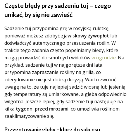
Częste błędy przy sadzeniu tuj – czego
unikać, by się nie zawieść
Sadzenie tuj przypomina grę w rosyjską ruletkę,
ponieważ możesz zdobyć
zjawiskowy żywopłot
lub
doświadczyć autentycznego przesuszenia roślin. W
trakcie tego zadania często popełniamy błędy, które
mogą prowadzić do smutnych widoków
w ogrodzie
. Na
przykład, sadzenie tuji w najgorętsze dni lata,
przypomina zapraszanie rośliny na grilla, co
zdecydowanie nie jest dobrą decyzją. Warto zwrócić
uwagę na to, że tuje najlepiej sadzić wiosną lub jesienią,
gdy temperatury są umiarkowane, a gleba odpowiednio
wilgotna. Jeszcze lepiej, gdy sadzenie tuji następuje na
kilka tygodni przed mrozami
, co umożliwia roślinom
zaaklimatyzowanie się.
Przygotowanie gleby – klucz do sukcesu