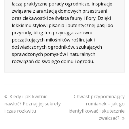
łączą praktyczne porady ogrodnicze, inspiracje
związane z aranżacją domowych przestrzeni
oraz ciekawostki ze świata fauny i flory. Dzięki
lekkiemu stylowi pisania i autentycznej pasji do
przyrody, blog ten przyciąga zarówno
początkujących miłośników roślin, jak i
doświadczonych ogrodników, szukających
sprawdzonych pomysłów i naturalnych
rozwiązań do swojego domu i ogrodu.
previous
next
Kiedy i jak kwitnie
Chwast przypominający
post:
post:
nawłoć? Poznaj jej sekrety
rumianek – jak go
i czas rozkwitu
identyfikować i skutecznie
zwalczać?