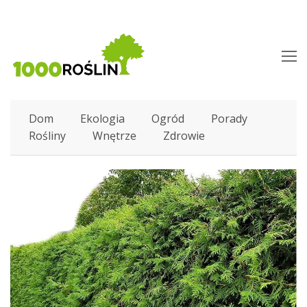
O
M
M
Dom
Ekologia
Ogród
Porady
Rośliny
Wnętrze
Zdrowie