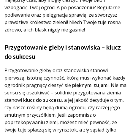
najlepszy czas, aby mogły cieszyć Twoje oko i
wzbogacić Twój ogród. A po posadzeniu? Regularne
podlewanie oraz pielęgnacja sprawią, że stworzysz
prawdziwe królestwo zieleni! Niech Twoje tuje rosną
zdrowo, a ich blask nigdy nie gaśnie!
Przygotowanie gleby i stanowiska – klucz
do sukcesu
Przygotowanie gleby oraz stanowiska stanowi
pierwszą, istotną czynność, którą musi wykonać każdy
ogrodnik pragnący cieszyć się
pięknymi tujami
. Nie ma
sensu się oszukiwać – solidnie przygotowana ziemia
stanowi
klucz do sukcesu
, a jej jakość decyduje o tym,
czy nasze rośliny będą dumą ogrodu, czy raczej jego
smutnym przyczółkiem. Jeśli zapomnisz o
poprzekopywaniu ziemi, możesz mieć pewność, że
twoje tuje spłaczą się w rynsztok, a zły sąsiad tylko