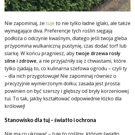
Nie zapominaj, że
tuje
to nie tylko ładne iglaki, ale także
wymagające diva. Preferencje tych roślin sięgają
podłoża o odczynie kwaśnym, dlatego jeśli twoja gleba
przypomina wulkaniczną pustynię, czas dodać torf lub
siarkę. W końcu pragniesz, aby
twoje drzewa rosły
silne i zdrowe
, a nie przyjaźniły się z chwastami, które
tylko zjadają to, co kulinarna szefowa ogrodu – czyli ty
– dla nich przygotowuje! Nie zapominaj również o
precyzyjnie wymierzonym dołku; zasada jest prosta:
powinien on być szerszy i głębszy od bryły korzeniowej
tui. To tak, jakby kształtować odpowiednie łóżko dla
królowej!
Stanowisko dla tuj – światło i ochrona
Nie ma co ukrywać – tuje to rośliny, którym światło