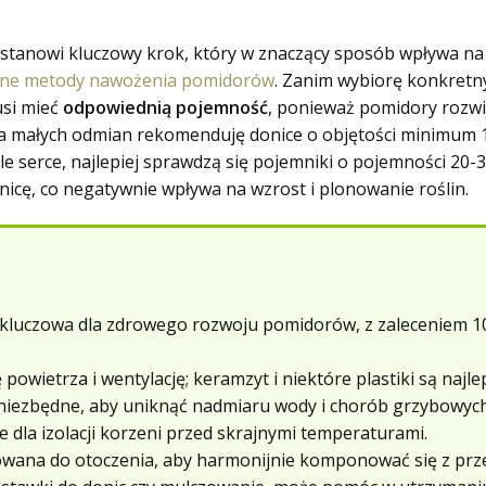
tanowi kluczowy krok, który w znaczący sposób wpływa na o
zne metody nawożenia pomidorów
. Zanim wybiorę konkretn
usi mieć
odpowiednią pojemność
, ponieważ pomidory rozw
la małych odmian rekomenduję donice o objętości minimum 1
 serce, najlepiej sprawdzą się pojemniki o pojemności 20-30
nicę, co negatywnie wpływa na wzrost i plonowanie roślin.
kluczowa dla zdrowego rozwoju pomidorów, z zaleceniem 10-
 powietrza i wentylację; keramzyt i niektóre plastiki są naj
niezbędne, aby uniknąć nadmiaru wody i chorób grzybowych
 dla izolacji korzeni przed skrajnymi temperaturami.
wana do otoczenia, aby harmonijnie komponować się z prz