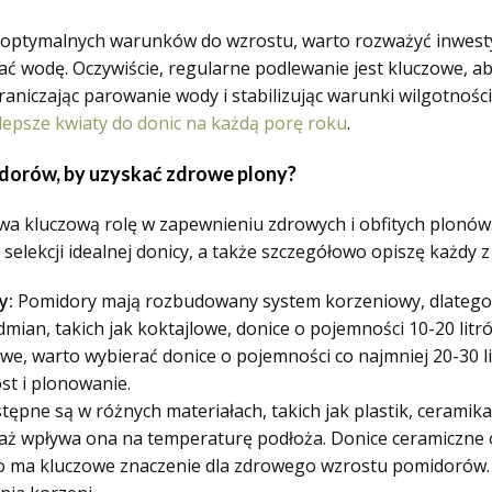
tymalnych warunków do wzrostu, warto rozważyć inwestycj
ć wodę. Oczywiście, regularne podlewanie jest kluczowe, ab
aniczając parowanie wody i stabilizując warunki wilgotnośc
lepsze kwiaty do donic na każdą porę roku
.
dorów, by uzyskać zdrowe plony?
 kluczową rolę w zapewnieniu zdrowych i obfitych plonów.
selekcji idealnej donicy, a także szczegółowo opiszę każdy 
y:
Pomidory mają rozbudowany system korzeniowy, dlatego 
mian, takich jak koktajlowe, donice o pojemności 10-20 litr
e, warto wybierać donice o pojemności co najmniej 20-30 li
st i plonowanie.
ępne są w różnych materiałach, takich jak plastik, ceramik
waż wpływa ona na temperaturę podłoża. Donice ceramiczne o
o ma kluczowe znaczenie dla zdrowego wzrostu pomidorów.