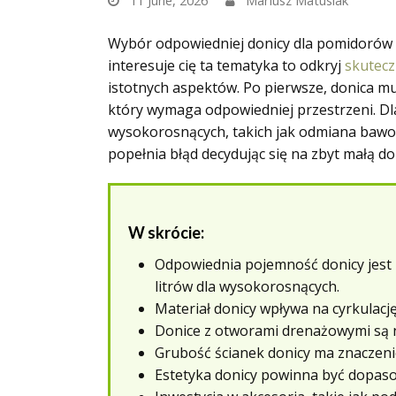
11 June, 2026
Mariusz Matusiak
Wybór odpowiedniej donicy dla pomidorów s
interesuje cię ta tematyka to odkryj
skutec
istotnych aspektów. Po pierwsze, donica m
który wymaga odpowiedniej przestrzeni. D
wysokorosnących, takich jak odmiana bawole
popełnia błąd decydując się na zbyt małą do
W skrócie:
Odpowiednia pojemność donicy jest 
litrów dla wysokorosnących.
Materiał donicy wpływa na cyrkulację
Donice z otworami drenażowymi są 
Grubość ścianek donicy ma znaczenie
Estetyka donicy powinna być dopaso