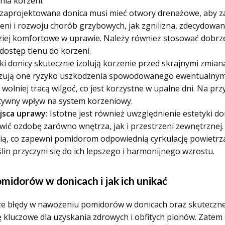
ia korzeni.
zaprojektowana donica musi mieć otwory drenażowe, aby z
zeni i rozwoju chorób grzybowych, jak zgnilizna, zdecydow
j komfortowe w uprawie. Należy również stosować dobrze
dostęp tlenu do korzeni.
i donicy skutecznie izolują korzenie przed skrajnymi zmia
alizują one ryzyko uszkodzenia spowodowanego ewentualnym
olniej tracą wilgoć, co jest korzystne w upalne dni. Na pr
tywny wpływ na system korzeniowy.
jsca uprawy:
Istotne jest również uwzględnienie estetyki d
ić ozdobę zarówno wnętrza, jak i przestrzeni zewnętrznej.
ą, co zapewni pomidorom odpowiednią cyrkulację powietrza
n przyczyni się do ich lepszego i harmonijnego wzrostu.
idorów w donicach i jak ich unikać
sze błędy w nawożeniu pomidorów w donicach oraz skuteczne
 kluczowe dla uzyskania zdrowych i obfitych plonów. Zatem 