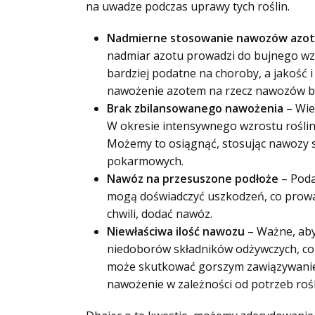
na uwadze podczas uprawy tych roślin.
Nadmierne stosowanie nawozów azo
nadmiar azotu prowadzi do bujnego wzro
bardziej podatne na choroby, a jakość i
nawożenie azotem na rzecz nawozów bog
Brak zbilansowanego nawożenia
– Wie
W okresie intensywnego wzrostu rośliny 
Możemy to osiągnąć, stosując nawozy s
pokarmowych.
Nawóz na przesuszone podłoże
– Poda
mogą doświadczyć uszkodzeń, co prowadz
chwili, dodać nawóz.
Niewłaściwa ilość nawozu
– Ważne, aby
niedoborów składników odżywczych, co 
może skutkować gorszym zawiązywanie
nawożenie w zależności od potrzeb roślin