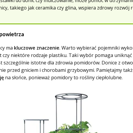
podstawki do donic czy mulczowanie, może pomóc w utrzyma
y, takiego jak ceramika czy glina, wspiera zdrowy rozwój ro
 powietrza
nicy ma
kluczowe znaczenie
. Warto wybierać pojemniki wyko
t czy niektóre rodzaje plastiku. Taki wybór pomaga unikną
t szczególnie istotne dla zdrowia pomidorów. Donice z ot
nie przed gniciem i chorobami grzybowymi. Pamiętajmy takż
ję
na słońce, ponieważ pomidory to rośliny ciepłolubne.