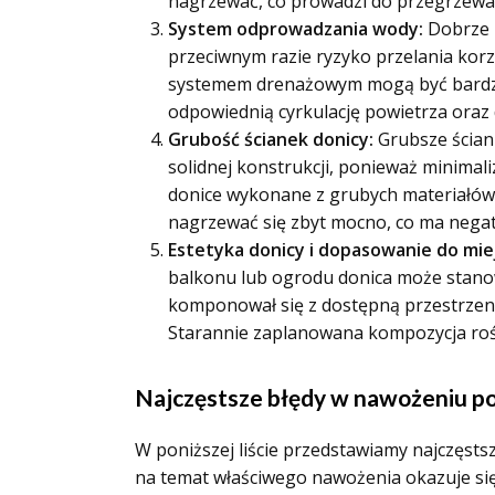
nagrzewać, co prowadzi do przegrzewan
System odprowadzania wody:
Dobrze 
przeciwnym razie ryzyko przelania kor
systemem drenażowym mogą być bardzie
odpowiednią cyrkulację powietrza oraz 
Grubość ścianek donicy:
Grubsze ściank
solidnej konstrukcji, ponieważ minim
donice wykonane z grubych materiałów w
nagrzewać się zbyt mocno, co ma nega
Estetyka donicy i dopasowanie do mie
balkonu lub ogrodu donica może stanow
komponował się z dostępną przestrzeni
Starannie zaplanowana kompozycja rośli
Najczęstsze błędy w nawożeniu pom
W poniższej liście przedstawiamy najczęst
na temat właściwego nawożenia okazuje się