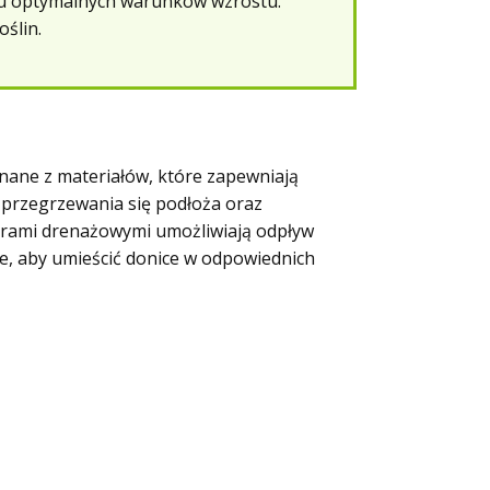
niu optymalnych warunków wzrostu.
ślin.
nane z materiałów, które zapewniają
ć przegrzewania się podłoża oraz
worami drenażowymi umożliwiają odpływ
e, aby umieścić donice w odpowiednich