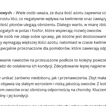
towych
– Wiele osób uważa, że duża ilość azotu zapewnia szy
stu liści, co negatywnie wpływa na kwitnienie oraz zawiązy
 ilość plonów ulegają obniżeniu. Dlatego warto, w miarę zbli
atych w potas i fosfor, które wspierają rozwój owoców.
le osób nie zdaje sobie sprawy, jak istotne jest dostosow
wymagają większej ilości azotu, natomiast w czasie kwitnien
pecjalnie przeznaczone dla pomidorów, które zawierają od
wanie nawozów na przesuszone podłoże to kolejny powszechn
i do osłabienia ich kondycji. Zdecydowanie lepiej najpierw 
 unikać zarówno niedoboru, jak i przenawożenia. Zbyt mał
objawia się słabym wzrostem i niską jakością owoców. Z ko
m owoców oraz obniżoną odpornością na choroby. Kluczem
y i jej kondycji.