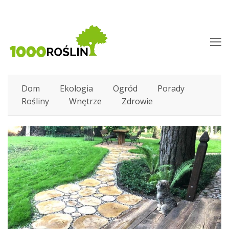
O
M
M
Dom
Ekologia
Ogród
Porady
Rośliny
Wnętrze
Zdrowie