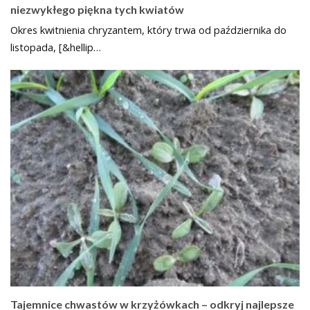
niezwykłego piękna tych kwiatów
Okres kwitnienia chryzantem, który trwa od października do
listopada, [&hellip…
Tajemnice chwastów w krzyżówkach – odkryj najlepsze