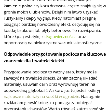
kamienie polne
czy kora drzewna, często znajdują się w
gronie moich ulubieńców. Dzięki nim łatwo uzyskać
rustykalny i ciepły wygląd. Kiedy natomiast pragnę
osiągnąć bardziej nowoczesny efekt, decyduję się na
kostkę brukową lub płyty betonowe. To rozwiązania,
które łączą estetykę z
długowiecznością
oraz
odpornością na niekorzystne warunki atmosferyczne.
Odpowiednie przygotowanie podłoża ma kluczowe
znaczenie dla trwałości ścieżki
Przygotowanie podłoża to ważny etap, który może
zaważyć na trwałości ścieżki. Zanim zacznę układać
materiały, usuwam darń oraz wyrównuję teren na
odpowiednią głębokość. A skoro już tu jesteś, odkryj
najlepsze materiały na ścieżki w ogrodzie
. Następnie
rozkładam geowłókninę, co pomaga zapobiegać
przerastaniu chwastów. Warto również zatroszczyć się