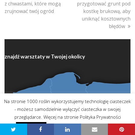
post:
post:
z chwastami, które mogą
przygotować grunt pod
zrujnować twój ogród
kostkę brukową, aby
uniknąć kosztownych
błędów
znajdź warsztaty w Twojej okolicy
Na stronie 1000 roślin wykorzystujemy technologię ciasteczek
- możesz samodzielnie wyłączyć ciasteczka w swojej
przeglądarce. Więcej na stronie Polityka Prywatności
Polityka prywatności - przeczytaj
Zgadzam się