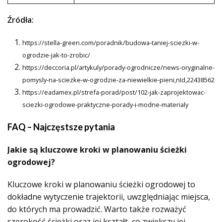
Źródła:
https://stella-green.com/poradnik/budowa-taniej-sciezki-w-
ogrodzie-jak-to-zrobic/
https://deccoria.pl/artykuly/porady-ogrodnicze/news-oryginalne-
pomysly-na-sciezke-w-ogrodzie-za-niewielkie-pieni,nId,22438562
https://eadamex.pl/strefa-porad/post/102-jak-zaprojektowac-
sciezki-ogrodowe-praktyczne-porady-i-modne-materialy
FAQ – Najczęstsze pytania
Jakie są kluczowe kroki w planowaniu ścieżki
ogrodowej?
Kluczowe kroki w planowaniu ścieżki ogrodowej to
dokładne wytyczenie trajektorii, uwzględniając miejsca,
do których ma prowadzić. Warto także rozważyć
szerokość ścieżki oraz jej kształt, co zwiększy jej