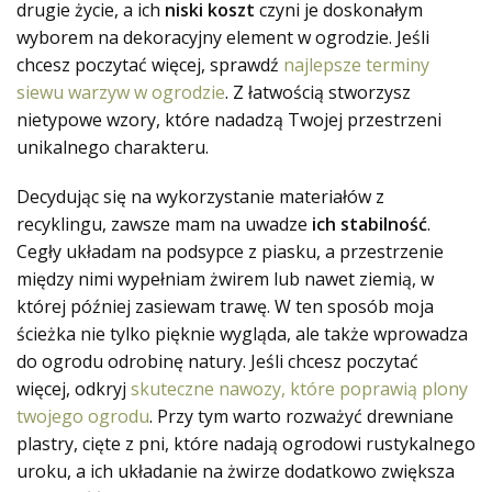
drugie życie, a ich
niski koszt
czyni je doskonałym
wyborem na dekoracyjny element w ogrodzie. Jeśli
chcesz poczytać więcej, sprawdź
najlepsze terminy
siewu warzyw w ogrodzie
. Z łatwością stworzysz
nietypowe wzory, które nadadzą Twojej przestrzeni
unikalnego charakteru.
Decydując się na wykorzystanie materiałów z
recyklingu, zawsze mam na uwadze
ich stabilność
.
Cegły układam na podsypce z piasku, a przestrzenie
między nimi wypełniam żwirem lub nawet ziemią, w
której później zasiewam trawę. W ten sposób moja
ścieżka nie tylko pięknie wygląda, ale także wprowadza
do ogrodu odrobinę natury. Jeśli chcesz poczytać
więcej, odkryj
skuteczne nawozy, które poprawią plony
twojego ogrodu
. Przy tym warto rozważyć drewniane
plastry, cięte z pni, które nadają ogrodowi rustykalnego
uroku, a ich układanie na żwirze dodatkowo zwiększa