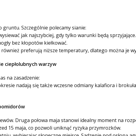
gruntu. Szczególnie polecamy sianie:
wysiewać jak najszybciej, gdy tylko warunki będą sprzyjając
mogły bez kłopotów kiełkować.
 również preferują niższe temperatury, dlatego można je w
ie ciepłolubnych warzyw
zas na zasadzenie:
kresie nadają się także wczesne odmiany kalafiora i brokuł
 pomidorów
 siewów. Druga połowa maja stanowi idealny moment na roz
przed 15 maja, co pozwoli uniknąć ryzyka przymrozków.
etniu, wybierając słoneczne miejsce. Sadzenie pod osłoną 