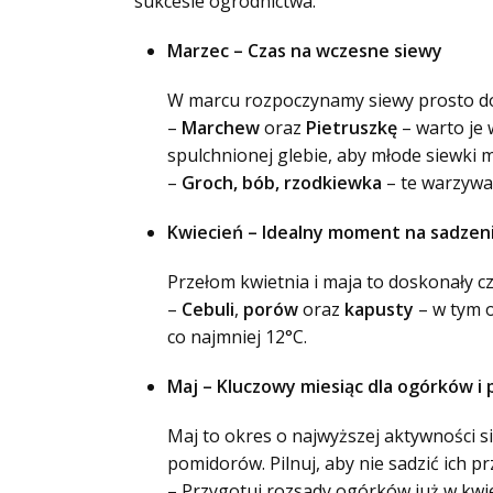
sukcesie ogrodnictwa.
Marzec – Czas na wczesne siewy
W marcu rozpoczynamy siewy prosto do 
–
Marchew
oraz
Pietruszkę
– warto je 
spulchnionej glebie, aby młode siewki 
–
Groch, bób, rzodkiewka
– te warzywa
Kwiecień – Idealny moment na sadzen
Przełom kwietnia i maja to doskonały c
–
Cebuli
,
porów
oraz
kapusty
– w tym o
co najmniej 12°C.
Maj – Kluczowy miesiąc dla ogórków i
Maj to okres o najwyższej aktywności
pomidorów. Pilnuj, aby nie sadzić ich 
– Przygotuj rozsady ogórków już w kwi