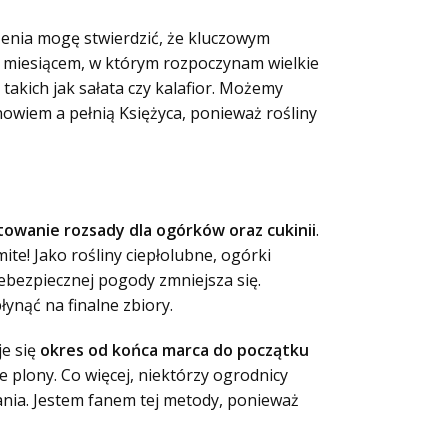
zenia mogę stwierdzić, że kluczowym
ę miesiącem, w którym rozpoczynam wielkie
akich jak sałata czy kalafior. Możemy
nowiem a pełnią Księżyca, ponieważ rośliny
owanie rozsady dla ogórków oraz cukinii
.
te! Jako rośliny ciepłolubne, ogórki
ebezpiecznej pogody zmniejsza się.
nąć na finalne zbiory.
je się
okres od końca marca do początku
 plony. Co więcej, niektórzy ogrodnicy
nia. Jestem fanem tej metody, ponieważ