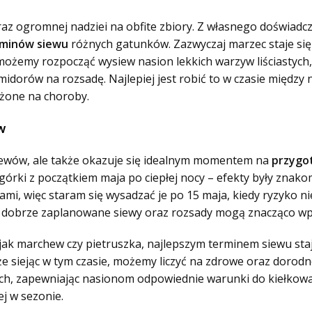
raz ogromnej nadziei na obfite zbiory. Z własnego doświadc
rminów siewu
różnych gatunków. Zazwyczaj marzec staje si
żemy rozpocząć wysiew nasion lekkich warzyw liściastych, t
idorów na rozsadę. Najlepiej jest robić to w czasie między 
ażone na choroby.
w
siewów, ale także okazuje się idealnym momentem na
przygot
rki z początkiem maja po ciepłej nocy – efekty były znakomi
i, więc staram się wysadzać je po 15 maja, kiedy ryzyko ni
 dobrze zaplanowane siewy oraz rozsady mogą znacząco wpły
ak marchew czy pietruszka, najlepszym terminem siewu sta
e siejąc w tym czasie, możemy liczyć na zdrowe oraz dorodne
ch, zapewniając nasionom odpowiednie warunki do kiełkowa
j w sezonie.