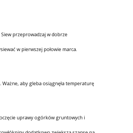
e. Siew przeprowadzaj w dobrze
ysiewać w pierwszej połowie marca.
a. Ważne, aby gleba osiągnęła temperaturę
poczęcie uprawy ogórków gruntowych i
agrowłókniny dodatkowo zwiększa szanse na