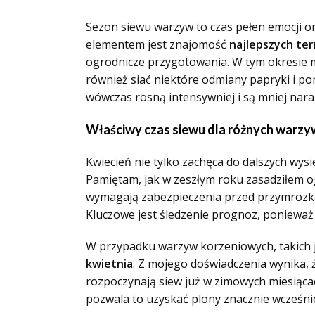
Sezon siewu warzyw to czas pełen emocji o
elementem jest znajomość
najlepszych te
ogrodnicze przygotowania. W tym okresie mo
również siać niektóre odmiany papryki i pom
wówczas rosną intensywniej i są mniej nar
Właściwy czas siewu dla różnych warzy
Kwiecień nie tylko zachęca do dalszych wy
Pamiętam, jak w zeszłym roku zasadziłem ogó
wymagają zabezpieczenia przed przymrozkam
Kluczowe jest śledzenie prognoz, ponieważ
W przypadku warzyw korzeniowych, takich j
kwietnia
. Z mojego doświadczenia wynika, ż
rozpoczynają siew już w zimowych miesiąca
pozwala to uzyskać plony znacznie wcześnie