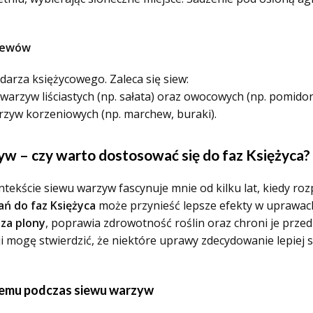
siewów
arza księżycowego. Zaleca się siew:
warzyw liściastych (np. sałata) oraz owocowych (np. pomidory
rzyw korzeniowych (np. marchew, buraki).
w – czy warto dostosować się do faz Księżyca?
ekście siewu warzyw fascynuje mnie od kilku lat, kiedy r
ń do faz Księżyca
może przynieść lepsze efekty w uprawach
za plony
, poprawia zdrowotność roślin oraz chroni je przed
mogę stwierdzić, że niektóre uprawy zdecydowanie lepiej się
wemu podczas siewu warzyw