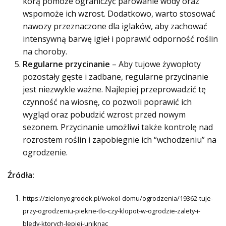
korą pomoże ograniczyć parowanie wody oraz
wspomoże ich wzrost. Dodatkowo, warto stosować
nawozy przeznaczone dla iglaków, aby zachować
intensywną barwę igieł i poprawić odporność roślin
na choroby.
Regularne przycinanie
– Aby tujowe żywopłoty
pozostały gęste i zadbane, regularne przycinanie
jest niezwykle ważne. Najlepiej przeprowadzić tę
czynność na wiosnę, co pozwoli poprawić ich
wygląd oraz pobudzić wzrost przed nowym
sezonem. Przycinanie umożliwi także kontrolę nad
rozrostem roślin i zapobiegnie ich “wchodzeniu” na
ogrodzenie.
Źródła:
https://zielonyogrodek.pl/wokol-domu/ogrodzenia/19362-tuje-
przy-ogrodzeniu-piekne-tlo-czy-klopot-w-ogrodzie-zalety-i-
bledy-ktorych-lepiej-uniknac