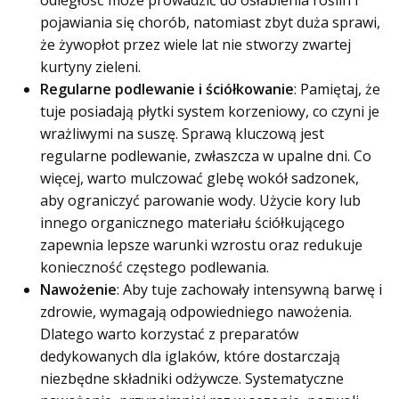
odległość może prowadzić do osłabienia roślin i
pojawiania się chorób, natomiast zbyt duża sprawi,
że żywopłot przez wiele lat nie stworzy zwartej
kurtyny zieleni.
Regularne podlewanie i ściółkowanie
: Pamiętaj, że
tuje posiadają płytki system korzeniowy, co czyni je
wrażliwymi na suszę. Sprawą kluczową jest
regularne podlewanie, zwłaszcza w upalne dni. Co
więcej, warto mulczować glebę wokół sadzonek,
aby ograniczyć parowanie wody. Użycie kory lub
innego organicznego materiału ściółkującego
zapewnia lepsze warunki wzrostu oraz redukuje
konieczność częstego podlewania.
Nawożenie
: Aby tuje zachowały intensywną barwę i
zdrowie, wymagają odpowiedniego nawożenia.
Dlatego warto korzystać z preparatów
dedykowanych dla iglaków, które dostarczają
niezbędne składniki odżywcze. Systematyczne