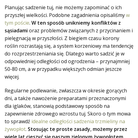
Planując sadzenie tuj, nie możemy zapominać o ich
przyszłej wielkości. Podobne zagadnienia opisaliśmy
w
tym poście
.
W ten sposób unikniemy konfliktów z
sąsiadami
oraz problemów związanych z przycinaniem i
pielęgnacją w przyszłości. Z biegiem czasu korony
roślin rozrastają się, a system korzeniowy ma tendencję
do rozprzestrzeniania się. Dlatego warto sadzić je w
odpowiedniej odległości od ogrodzenia – przynajmniej
50-80 cm, a w przypadku większych odmian jeszcze
więcej.
Regularne podlewanie, zwłaszcza w okresie gorących
dni, a także nawożenie preparatami przeznaczonymi
dla iglaków, stanowią podstawowy sposób na
zapewnienie zdrowego wzrostu tuj. Skoro o tym mowa
to sprawdź
idealne odległości sadzenia trzmieliny na
żywopłot
.
Stosując te proste zasady, możemy przez
wiele lat cieszyć się naszym zielonym żywopłotem
,