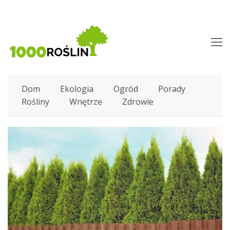
O
M
M
Dom
Ekologia
Ogród
Porady
Rośliny
Wnętrze
Zdrowie