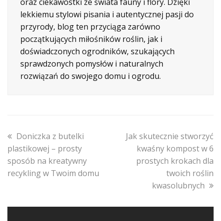
oraz ciekawostki ze świata fauny i flory. Dzięki
lekkiemu stylowi pisania i autentycznej pasji do
przyrody, blog ten przyciąga zarówno
początkujących miłośników roślin, jak i
doświadczonych ogrodników, szukających
sprawdzonych pomysłów i naturalnych
rozwiązań do swojego domu i ogrodu.
previous
next
Doniczka z butelki
Jak skutecznie stworzyć
post:
post:
plastikowej – prosty
kwaśny kompost w 6
sposób na kreatywny
prostych krokach dla
recykling w Twoim domu
twoich roślin
kwasolubnych