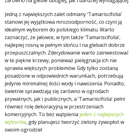
zarówno na glebie ubogiej, jak i bardziej wymagającej.
Jedną z największych zalet odmiany ‘Tamariscifolia’
stanowi jej wyjątkowa mrozoodporność, co czyni ją
idealnym wyborem do polskiego klimatu. Warto
zaznaczyć, że jałowce, w tym także ‘Tamariscifolia’,
najlepiej rosną w pełnym słońcu i na glebach dobrze
przepuszczalnych. Zdecydowanie warto zainwestować
w te piękne krzewy, ponieważ pielęgnacja ich nie
sprawia większych problemów. Gdy tylko zostaną
posadzone w odpowiednich warunkach, potrzebują
jedynie minimalnej ilości wody i nawożenia. Ponadto,
świetnie sprawdzają się zarówno w ogrodach
prywatnych, jak i publicznych, a ‘Tamariscifolia’ pełni
również rolę dekoracyjną w przestrzeniach
komercyjnych. To bez wątpienia
jeden z najlepszych
wyborów
, gdy planujesz tworzyć zielony żywopłot w
swoim ogrodzie!