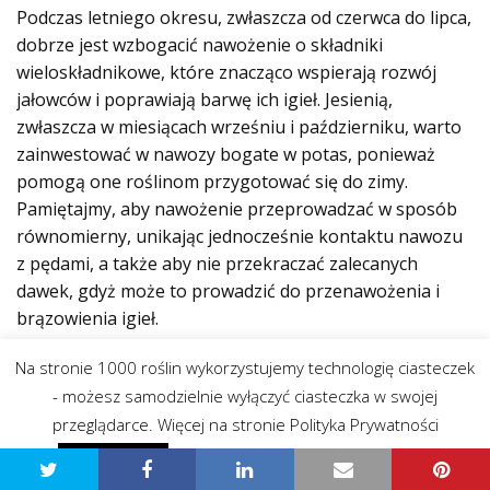
Podczas letniego okresu, zwłaszcza od czerwca do lipca,
dobrze jest wzbogacić nawożenie o składniki
wieloskładnikowe, które znacząco wspierają rozwój
jałowców i poprawiają barwę ich igieł. Jesienią,
zwłaszcza w miesiącach wrześniu i październiku, warto
zainwestować w nawozy bogate w potas, ponieważ
pomogą one roślinom przygotować się do zimy.
Pamiętajmy, aby nawożenie przeprowadzać w sposób
równomierny, unikając jednocześnie kontaktu nawozu
z pędami, a także aby nie przekraczać zalecanych
dawek, gdyż może to prowadzić do przenawożenia i
brązowienia igieł.
Na stronie 1000 roślin wykorzystujemy technologię ciasteczek
Odpowiednie nawożenie jałowców jest
- możesz samodzielnie wyłączyć ciasteczka w swojej
kluczem do ich zdrowego wzrostu.
przeglądarce. Więcej na stronie Polityka Prywatności
Dzięki właściwej pielęgnacji możemy
Polityka prywatności - przeczytaj
Zgadzam się
cieszyć się pięknym i gęstym