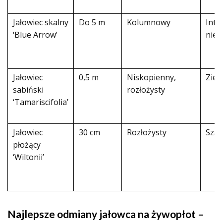
Jałowiec skalny
Do 5 m
Kolumnowy
Int
‘Blue Arrow’
nieb
Jałowiec
0,5 m
Niskopienny,
Ziel
sabiński
rozłożysty
‘Tamariscifolia’
Jałowiec
30 cm
Rozłożysty
Szar
płożący
‘Wiltonii’
Najlepsze odmiany jałowca na żywopłot –