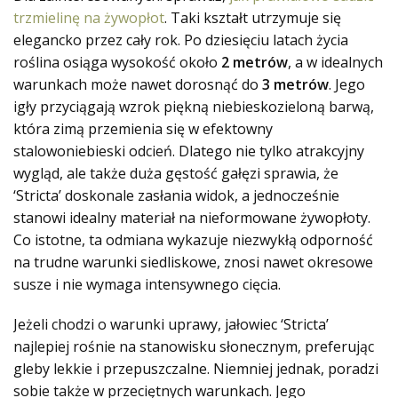
trzmielinę na żywopłot
. Taki kształt utrzymuje się
elegancko przez cały rok. Po dziesięciu latach życia
roślina osiąga wysokość około
2 metrów
, a w idealnych
warunkach może nawet dorosnąć do
3 metrów
. Jego
igły przyciągają wzrok piękną niebieskozieloną barwą,
która zimą przemienia się w efektowny
stalowoniebieski odcień. Dlatego nie tylko atrakcyjny
wygląd, ale także duża gęstość gałęzi sprawia, że
‘Stricta’ doskonale zasłania widok, a jednocześnie
stanowi idealny materiał na nieformowane żywopłoty.
Co istotne, ta odmiana wykazuje niezwykłą odporność
na trudne warunki siedliskowe, znosi nawet okresowe
susze i nie wymaga intensywnego cięcia.
Jeżeli chodzi o warunki uprawy, jałowiec ‘Stricta’
najlepiej rośnie na stanowisku słonecznym, preferując
gleby lekkie i przepuszczalne. Niemniej jednak, poradzi
sobie także w przeciętnych warunkach. Jego