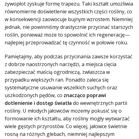
żywopłot zyskuje formę trapezu. Taki kształt umożliwia
równomierne doświetlenie wszystkich części rośliny, co
w konsekwencji zaowocuje bujnym wzrostem. Niemniej
jednak, nie powinniśmy drastycznie przycinać starszych
roślin, ponieważ
może to spowolnić ich regenerację
—
najlepiej przeprowadzać tę czynność w połowie roku.
Pamiętajmy, aby podczas przycinania zawsze korzystać
z dobrze naostrzonych narzędzi, a miejsca cięcia
zabezpieczać maścią ogrodniczą, zwłaszcza w
przypadku większych ran. Ponadto zaleca się
systematyczne usuwanie wszelkich suchych oraz
uszkodzonych pędów, co
znacząco poprawi
dotlenienie i dostęp światła
do wewnętrznych partii
rośliny. U młodych jałowców możemy pokusić się o
formowanie ich kształtu, aby rośliny mogły wytwarzać
wiele gęstych przyrostów. Co więcej, jałowce świetnie
rosną na różnych glebach, niemniej najlepszym