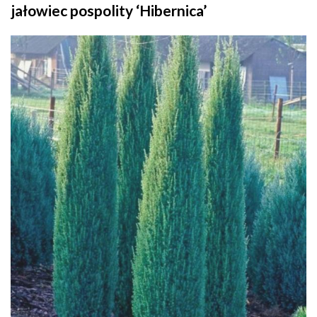
jałowiec pospolity ‘Hibernica’