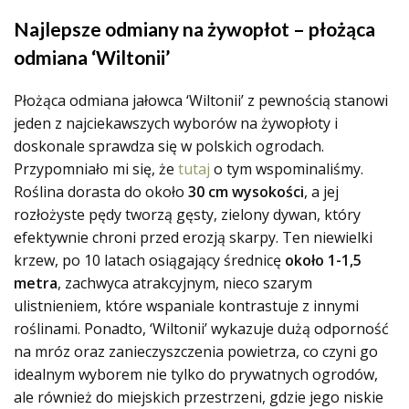
Najlepsze odmiany na żywopłot – płożąca
odmiana ‘Wiltonii’
Płożąca odmiana jałowca ‘Wiltonii’ z pewnością stanowi
jeden z najciekawszych wyborów na żywopłoty i
doskonale sprawdza się w polskich ogrodach.
Przypomniało mi się, że
tutaj
o tym wspominaliśmy.
Roślina dorasta do około
30 cm wysokości
, a jej
rozłożyste pędy tworzą gęsty, zielony dywan, który
efektywnie chroni przed erozją skarpy. Ten niewielki
krzew, po 10 latach osiągający średnicę
około 1-1,5
metra
, zachwyca atrakcyjnym, nieco szarym
ulistnieniem, które wspaniale kontrastuje z innymi
roślinami. Ponadto, ‘Wiltonii’ wykazuje dużą odporność
na mróz oraz zanieczyszczenia powietrza, co czyni go
idealnym wyborem nie tylko do prywatnych ogrodów,
ale również do miejskich przestrzeni, gdzie jego niskie