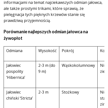
informacjami na temat najciekawszych odmian jałowca,
ale także prostymi trikami, które sprawią, że
pielęgnacja tych pięknych krzewów stanie się
prawdziwą przyjemnością.
Porównanie najlepszych odmian jałowca na
żywopłot
Odmiana
Wysokość
Pokrój
Kolo
Jałowiec
2-3 m (do
Wąskokolumnowy
Nieb
pospolity
9 m)
ziel
‘Hibernica’
Jałowiec
2-3 m
Stożkowy
Nieb
chiński ‘Stricta’
stal
zim