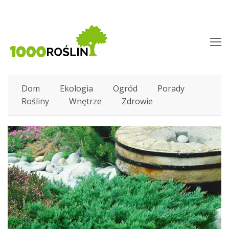
O
M
M
Dom
Ekologia
Ogród
Porady
Rośliny
Wnętrze
Zdrowie