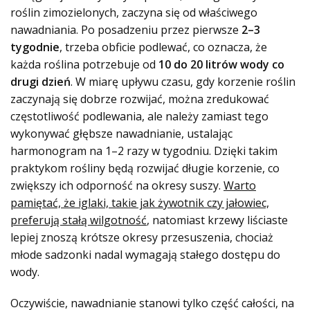
roślin zimozielonych, zaczyna się od właściwego
nawadniania. Po posadzeniu przez pierwsze
2–3
tygodnie
, trzeba obficie podlewać, co oznacza, że
każda roślina potrzebuje od
10 do 20 litrów wody co
drugi dzień
. W miarę upływu czasu, gdy korzenie roślin
zaczynają się dobrze rozwijać, można zredukować
częstotliwość podlewania, ale należy zamiast tego
wykonywać głębsze nawadnianie, ustalając
harmonogram na 1–2 razy w tygodniu. Dzięki takim
praktykom rośliny będą rozwijać długie korzenie, co
zwiększy ich odporność na okresy suszy.
Warto
pamiętać, że iglaki, takie jak żywotnik czy jałowiec,
preferują stałą wilgotność
, natomiast krzewy liściaste
lepiej znoszą krótsze okresy przesuszenia, chociaż
młode sadzonki nadal wymagają stałego dostępu do
wody.
Oczywiście, nawadnianie stanowi tylko część całości, na