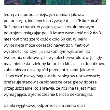
Jedną z najpopularniejszych odmian jałowca
pospolitego, idealnych na żywopłot, jest
‘Hibernica’
.
Roślina ta charakteryzuje się wąskokolumnowym
pokrojem, osiągając po 10 latach wysokość od
2 do 3
metrów
oraz szerokość około 50 cm. W pełni
wyrośnięta może dorastać nawet do 9 metrów
wysokości, co czyni ją znakomitym wyborem do
tworzenia efektownych, wysokich żywopłotów. Jej igły
mają niebiesko-zielony kolor i są kłujące, co dodatkowo
zabezpiecza nasz ogród przed intruzami. Jałowiec
‘Hibernica’ nie wymaga wielu zabiegów uprawowych;
preferuje stanowiska słoneczne oraz gleby dobrze
przepuszczalne, co sprawia, że roślina ta jest
mało
wymagająca, a jednocześnie bardzo dekoracyjna
.
Dzięki wyjątkowej odporności na zimno oraz