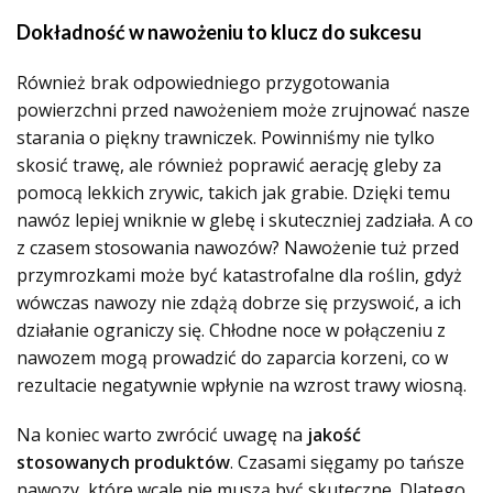
Dokładność w nawożeniu to klucz do sukcesu
Również brak odpowiedniego przygotowania
powierzchni przed nawożeniem może zrujnować nasze
starania o piękny trawniczek. Powinniśmy nie tylko
skosić trawę, ale również poprawić aerację gleby za
pomocą lekkich zrywic, takich jak grabie. Dzięki temu
nawóz lepiej wniknie w glebę i skuteczniej zadziała. A co
z czasem stosowania nawozów? Nawożenie tuż przed
przymrozkami może być katastrofalne dla roślin, gdyż
wówczas nawozy nie zdążą dobrze się przyswoić, a ich
działanie ograniczy się. Chłodne noce w połączeniu z
nawozem mogą prowadzić do zaparcia korzeni, co w
rezultacie negatywnie wpłynie na wzrost trawy wiosną.
Na koniec warto zwrócić uwagę na
jakość
stosowanych produktów
. Czasami sięgamy po tańsze
nawozy, które wcale nie muszą być skuteczne. Dlatego