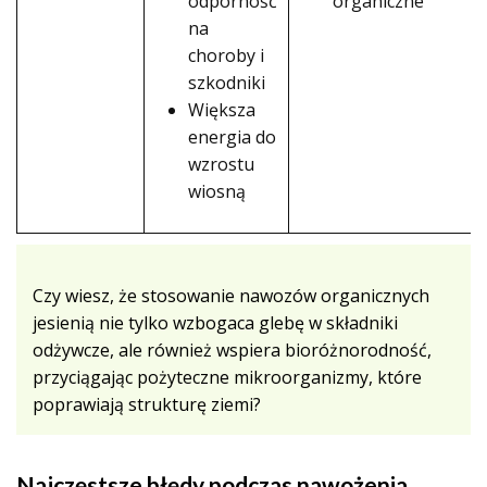
odporność
organiczne
na
choroby i
szkodniki
Większa
energia do
wzrostu
wiosną
Czy wiesz, że stosowanie nawozów organicznych
jesienią nie tylko wzbogaca glebę w składniki
odżywcze, ale również wspiera bioróżnorodność,
przyciągając pożyteczne mikroorganizmy, które
poprawiają strukturę ziemi?
Najczęstsze błędy podczas nawożenia