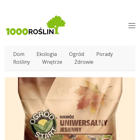
O
M
M
Dom
Ekologia
Ogród
Porady
Rośliny
Wnętrze
Zdrowie