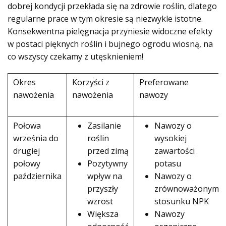
dobrej kondycji przekłada się na zdrowie roślin, dlatego
regularne prace w tym okresie są niezwykle istotne.
Konsekwentna pielęgnacja przyniesie widoczne efekty
w postaci pięknych roślin i bujnego ogrodu wiosną, na
co wszyscy czekamy z utęsknieniem!
Okres
Korzyści z
Preferowane
nawożenia
nawożenia
nawozy
Połowa
Zasilanie
Nawozy o
września do
roślin
wysokiej
drugiej
przed zimą
zawartości
połowy
Pozytywny
potasu
października
wpływ na
Nawozy o
przyszły
zrównoważonym
wzrost
stosunku NPK
Większa
Nawozy