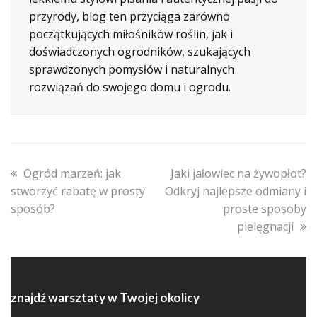
przyrody, blog ten przyciąga zarówno
początkujących miłośników roślin, jak i
doświadczonych ogrodników, szukających
sprawdzonych pomysłów i naturalnych
rozwiązań do swojego domu i ogrodu.
previous
next
Ogród marzeń: jak
Jaki jałowiec na żywopłot?
post:
post:
stworzyć rabatę w prosty
Odkryj najlepsze odmiany i
sposób?
proste sposoby
pielęgnacji
znajdź warsztaty w Twojej okolicy