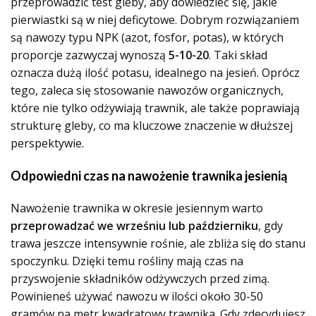
przeprowadzić test gleby, aby dowiedzieć się, jakie
pierwiastki są w niej deficytowe. Dobrym rozwiązaniem
są nawozy typu NPK (azot, fosfor, potas), w których
proporcje zazwyczaj wynoszą
5-10-20
. Taki skład
oznacza dużą ilość potasu, idealnego na jesień. Oprócz
tego, zaleca się stosowanie nawozów organicznych,
które nie tylko odżywiają trawnik, ale także poprawiają
strukturę gleby, co ma kluczowe znaczenie w dłuższej
perspektywie.
Odpowiedni czas na nawożenie trawnika jesienią
Nawożenie trawnika w okresie jesiennym warto
przeprowadzać we wrześniu lub październiku
, gdy
trawa jeszcze intensywnie rośnie, ale zbliża się do stanu
spoczynku. Dzięki temu rośliny mają czas na
przyswojenie składników odżywczych przed zimą.
Powinieneś używać nawozu w ilości około 30-50
gramów na metr kwadratowy trawnika. Gdy zdecydujesz