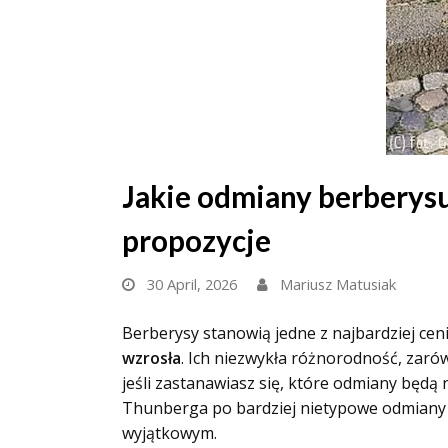
Jakie odmiany berberysu
propozycje
30 April, 2026
Mariusz Matusiak
Berberysy stanowią jedne z najbardziej cen
wzrosła
. Ich niezwykła różnorodność, zarów
jeśli zastanawiasz się, które odmiany będ
Thunberga po bardziej nietypowe odmiany –
wyjątkowym.