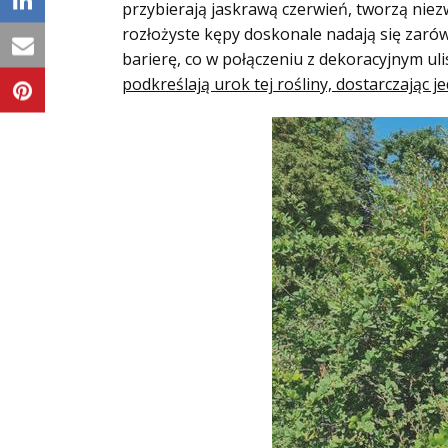
przybierają jaskrawą czerwień, tworzą niez
rozłożyste kępy doskonale nadają się zaró
barierę, co w połączeniu z dekoracyjnym u
podkreślają urok tej rośliny, dostarczają