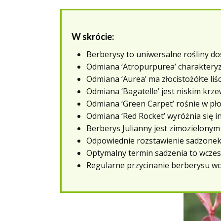
W skrócie:
Berberysy to uniwersalne rośliny d
Odmiana ‘Atropurpurea’ charakteryzu
Odmiana ‘Aurea’ ma złocistożółte liś
Odmiana ‘Bagatelle’ jest niskim kr
Odmiana ‘Green Carpet’ rośnie w pł
Odmiana ‘Red Rocket’ wyróżnia się i
Berberys Julianny jest zimozielony
Odpowiednie rozstawienie sadzonek 
Optymalny termin sadzenia to wczesn
Regularne przycinanie berberysu wc