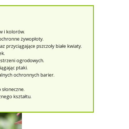
 i kolorów.
 ochronne żywopłoty.
z przyciągające pszczoły białe kwiaty.
ek.
estrzeni ogrodowych.
ągając ptaki.
lnych ochronnych barier.
o słoneczne.
nego kształtu.