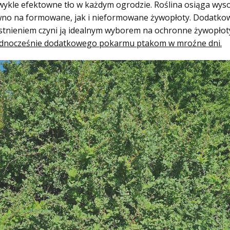
wykle efektowne tło w każdym ogrodzie. Roślina osiąga wysok
wno na formowane, jak i nieformowane żywopłoty. Dodatkowo
listnieniem czyni ją idealnym wyborem na ochronne żywopłot
c jednocześnie dodatkowego pokarmu ptakom w mroźne dni.