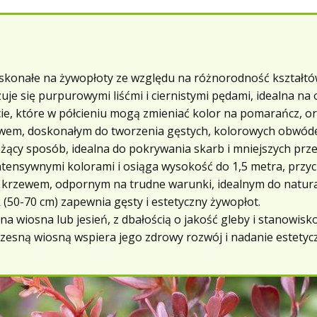
oskonałe na żywopłoty ze względu na różnorodność kształtów
je się purpurowymi liśćmi i ciernistymi pędami, idealna na
cie, które w półcieniu mogą zmieniać kolor na pomarańcz, ora
zewem, doskonałym do tworzenia gęstych, kolorowych obwód
ożący sposób, idealna do pokrywania skarb i mniejszych prz
ntensywnymi kolorami i osiąga wysokość do 1,5 metra, przyci
m krzewem, odpornym na trudne warunki, idealnym do natura
(50-70 cm) zapewnia gęsty i estetyczny żywopłot.
a wiosna lub jesień, z dbałością o jakość gleby i stanowisk
zesną wiosną wspiera jego zdrowy rozwój i nadanie estetycz