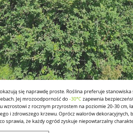
azują się naprawdę proste. Roślina preferuje stanowiska sł
glebach. Jej mrozoodporność do
-30°C
zapewnia bezpieczeńst
mu wzrostowi z rocznym przyrostem na poziomie 20-30 cm, ł
zego i zdrowszego krzewu. Oprócz walorów dekoracyjnych, b
i, co sprawia, że każdy ogród zyskuje niepowtarzalny charakt