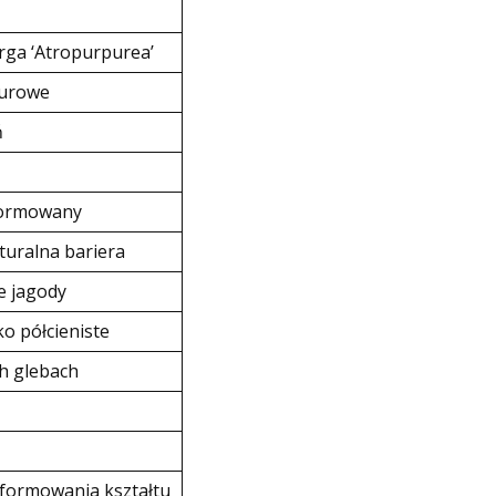
ga ‘Atropurpurea’
purowe
ń
formowany
aturalna bariera
e jagody
ko półcieniste
h glebach
 formowania kształtu