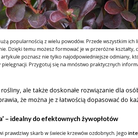
 dużą popularnością z wielu powodów. Przede wszystkim ich l
e. Dzięki temu możesz formować je w przeróżne kształty, 
rtykule poznasz nie tylko najodpowiedniejsze odmiany, kt
 pielęgnacji. Przygotuj się na mnóstwo praktycznych informacj
 rośliny, ale także doskonałe rozwiązanie dla osób
prawia, że można je z łatwością dopasować do ka
a’ – idealny do efektownych żywopłotów
wi prawdziwy skarb w świecie krzewów ozdobnych. Jego
int