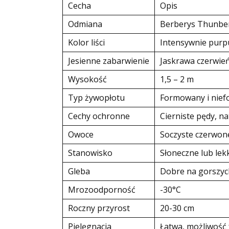
Cecha
Opis
Odmiana
Berberys Thunber
Kolor liści
Intensywnie pur
Jesienne zabarwienie
Jaskrawa czerwie
Wysokość
1,5 – 2 m
Typ żywopłotu
Formowany i nie
Cechy ochronne
Cierniste pędy, n
Owoce
Soczyste czerwon
Stanowisko
Słoneczne lub lek
Gleba
Dobre na gorszyc
Mrozoodporność
-30°C
Roczny przyrost
20-30 cm
Pielęgnacja
Łatwa, możliwość