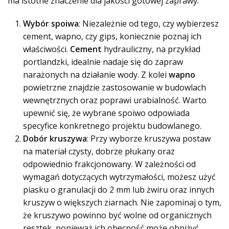
ma istotne znaczenie dla jakości gotowej zaprawy.
Wybór spoiwa
: Niezależnie od tego, czy wybierzesz
cement, wapno, czy gips, koniecznie poznaj ich
właściwości.
Cement
hydrauliczny, na przykład
portlandzki, idealnie nadaje się do zapraw
narażonych na działanie wody. Z kolei
wapno
powietrzne znajdzie zastosowanie w budowlach
wewnętrznych oraz poprawi urabialność. Warto
upewnić się, że wybrane spoiwo odpowiada
specyfice konkretnego projektu budowlanego.
Dobór kruszywa
: Przy wyborze kruszywa postaw
na materiał czysty, dobrze płukany oraz
odpowiednio frakcjonowany. W zależności od
wymagań dotyczących wytrzymałości, możesz użyć
piasku o granulacji do 2 mm lub żwiru oraz innych
kruszyw o większych ziarnach. Nie zapominaj o tym,
że kruszywo powinno być wolne od organicznych
resztek, ponieważ ich obecność może obniżyć