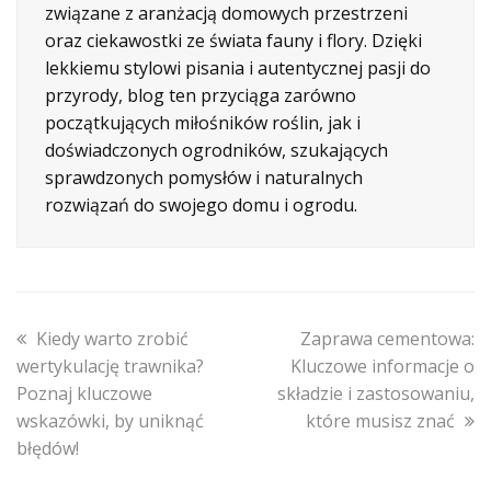
związane z aranżacją domowych przestrzeni
oraz ciekawostki ze świata fauny i flory. Dzięki
lekkiemu stylowi pisania i autentycznej pasji do
przyrody, blog ten przyciąga zarówno
początkujących miłośników roślin, jak i
doświadczonych ogrodników, szukających
sprawdzonych pomysłów i naturalnych
rozwiązań do swojego domu i ogrodu.
previous
next
Kiedy warto zrobić
Zaprawa cementowa:
post:
post:
wertykulację trawnika?
Kluczowe informacje o
Poznaj kluczowe
składzie i zastosowaniu,
wskazówki, by uniknąć
które musisz znać
błędów!