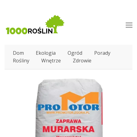
O
M
M
Dom
Ekologia
Ogród
Porady
Rośliny
Wnętrze
Zdrowie