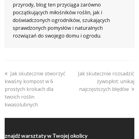
przyrody, blog ten przyciąga zarówno
początkujących miłośników roślin, jak i
doświadczonych ogrodników, szukających
sprawdzonych pomysłów i naturalnych
rozwiązań do swojego domu i ogrodu.
previous
next
Jak skutecznie stworzyć
Jak skutecznie rozsadzić
post:
post:
kwaśny kompost w 6
żywopłot: unikaj
prostych krokach dla
najczęstszych błędów
twoich roślin
kwasolubnych
znajdź warsztaty w Twojej okolicy