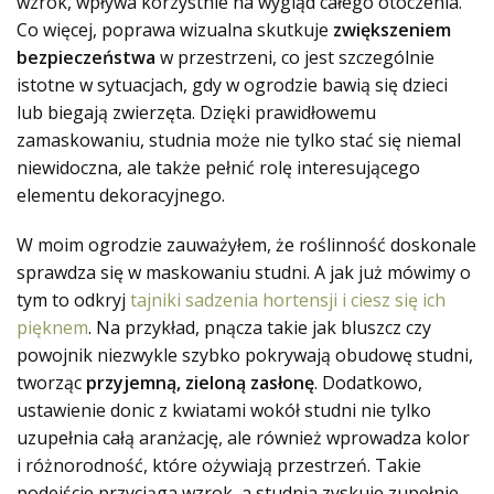
wzrok, wpływa korzystnie na wygląd całego otoczenia.
Co więcej, poprawa wizualna skutkuje
zwiększeniem
bezpieczeństwa
w przestrzeni, co jest szczególnie
istotne w sytuacjach, gdy w ogrodzie bawią się dzieci
lub biegają zwierzęta. Dzięki prawidłowemu
zamaskowaniu, studnia może nie tylko stać się niemal
niewidoczna, ale także pełnić rolę interesującego
elementu dekoracyjnego.
W moim ogrodzie zauważyłem, że roślinność doskonale
sprawdza się w maskowaniu studni. A jak już mówimy o
tym to odkryj
tajniki sadzenia hortensji i ciesz się ich
pięknem
. Na przykład, pnącza takie jak bluszcz czy
powojnik niezwykle szybko pokrywają obudowę studni,
tworząc
przyjemną, zieloną zasłonę
. Dodatkowo,
ustawienie donic z kwiatami wokół studni nie tylko
uzupełnia całą aranżację, ale również wprowadza kolor
i różnorodność, które ożywiają przestrzeń. Takie
podejście przyciąga wzrok, a studnia zyskuje zupełnie