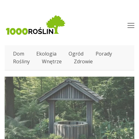
O
M
M
Dom
Ekologia
Ogród
Porady
Rośliny
Wnętrze
Zdrowie