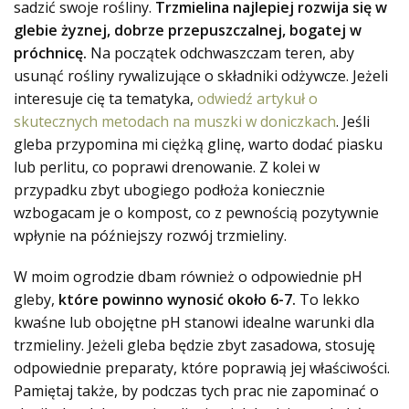
sadzić swoje rośliny.
Trzmielina najlepiej rozwija się w
glebie żyznej, dobrze przepuszczalnej, bogatej w
próchnicę.
Na początek odchwaszczam teren, aby
usunąć rośliny rywalizujące o składniki odżywcze. Jeżeli
interesuje cię ta tematyka,
odwiedź artykuł o
skutecznych metodach na muszki w doniczkach
. Jeśli
gleba przypomina mi ciężką glinę, warto dodać piasku
lub perlitu, co poprawi drenowanie. Z kolei w
przypadku zbyt ubogiego podłoża koniecznie
wzbogacam je o kompost, co z pewnością pozytywnie
wpłynie na późniejszy rozwój trzmieliny.
W moim ogrodzie dbam również o odpowiednie pH
gleby,
które powinno wynosić około 6-7.
To lekko
kwaśne lub obojętne pH stanowi idealne warunki dla
trzmieliny. Jeżeli gleba będzie zbyt zasadowa, stosuję
odpowiednie preparaty, które poprawią jej właściwości.
Pamiętaj także, by podczas tych prac nie zapominać o