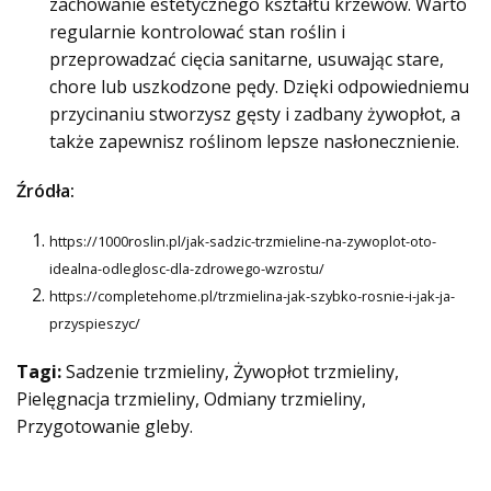
zachowanie estetycznego kształtu krzewów. Warto
regularnie kontrolować stan roślin i
przeprowadzać cięcia sanitarne, usuwając stare,
chore lub uszkodzone pędy. Dzięki odpowiedniemu
przycinaniu stworzysz gęsty i zadbany żywopłot, a
także zapewnisz roślinom lepsze nasłonecznienie.
Źródła:
https://1000roslin.pl/jak-sadzic-trzmieline-na-zywoplot-oto-
idealna-odleglosc-dla-zdrowego-wzrostu/
https://completehome.pl/trzmielina-jak-szybko-rosnie-i-jak-ja-
przyspieszyc/
Tagi:
Sadzenie trzmieliny, Żywopłot trzmieliny,
Pielęgnacja trzmieliny, Odmiany trzmieliny,
Przygotowanie gleby.