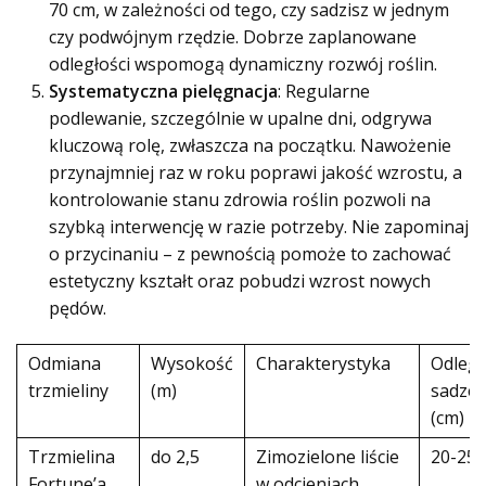
70 cm, w zależności od tego, czy sadzisz w jednym
czy podwójnym rzędzie. Dobrze zaplanowane
odległości wspomogą dynamiczny rozwój roślin.
Systematyczna pielęgnacja
: Regularne
podlewanie, szczególnie w upalne dni, odgrywa
kluczową rolę, zwłaszcza na początku. Nawożenie
przynajmniej raz w roku poprawi jakość wzrostu, a
kontrolowanie stanu zdrowia roślin pozwoli na
szybką interwencję w razie potrzeby. Nie zapominaj
o przycinaniu – z pewnością pomoże to zachować
estetyczny kształt oraz pobudzi wzrost nowych
pędów.
Odmiana
Wysokość
Charakterystyka
Odległ
trzmieliny
(m)
sadzen
(cm)
Trzmielina
do 2,5
Zimozielone liście
20-25
Fortune’a
w odcieniach