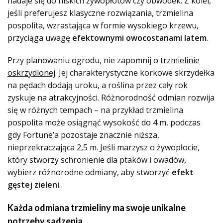
nadaje się do niskich żywopłotów czy obwódek. Z kolei,
jeśli preferujesz klasyczne rozwiązania, trzmielina
pospolita, wzrastająca w formie wysokiego krzewu,
przyciąga uwagę
efektownymi owocostanami latem
.
Przy planowaniu ogrodu, nie zapomnij o
trzmielinie
oskrzydlonej
. Jej charakterystyczne korkowe skrzydełka
na pędach dodają uroku, a roślina przez cały rok
zyskuje na atrakcyjności. Różnorodność odmian rozwija
się w różnych tempach – na przykład trzmielina
pospolita może osiągnąć wysokość do 4 m, podczas
gdy Fortune’a pozostaje znacznie niższa,
nieprzekraczająca 2,5 m. Jeśli marzysz o żywopłocie,
który stworzy schronienie dla ptaków i owadów,
wybierz różnorodne odmiany, aby stworzyć
efekt
gęstej zieleni
.
Każda odmiana trzmieliny ma swoje unikalne
potrzeby sadzenia