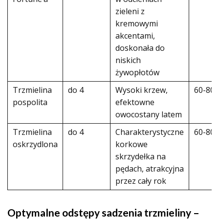
zieleni z
kremowymi
akcentami,
doskonała do
niskich
żywopłotów
Trzmielina
do 4
Wysoki krzew,
60-80
pospolita
efektowne
owocostany latem
Trzmielina
do 4
Charakterystyczne
60-80
oskrzydlona
korkowe
skrzydełka na
pędach, atrakcyjna
przez cały rok
Optymalne odstępy sadzenia trzmieliny –