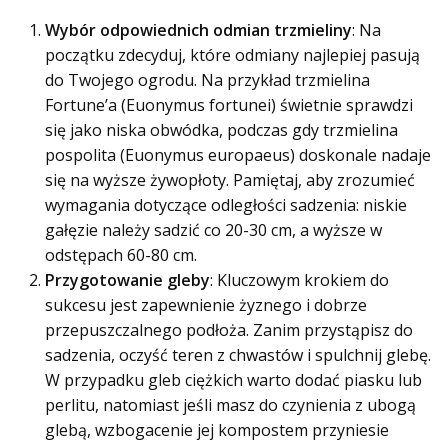
Wybór odpowiednich odmian trzmieliny
: Na
początku zdecyduj, które odmiany najlepiej pasują
do Twojego ogrodu. Na przykład trzmielina
Fortune’a (Euonymus fortunei) świetnie sprawdzi
się jako niska obwódka, podczas gdy trzmielina
pospolita (Euonymus europaeus) doskonale nadaje
się na wyższe żywopłoty. Pamiętaj, aby zrozumieć
wymagania dotyczące odległości sadzenia: niskie
gałęzie należy sadzić co 20-30 cm, a wyższe w
odstępach 60-80 cm.
Przygotowanie gleby
: Kluczowym krokiem do
sukcesu jest zapewnienie żyznego i dobrze
przepuszczalnego podłoża. Zanim przystąpisz do
sadzenia, oczyść teren z chwastów i spulchnij glebę.
W przypadku gleb ciężkich warto dodać piasku lub
perlitu, natomiast jeśli masz do czynienia z ubogą
glebą, wzbogacenie jej kompostem przyniesie