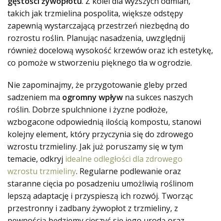
gęstości żywopłotu
. Z kolei dla wyższych odmian,
takich jak trzmielina pospolita, większe odstępy
zapewnią wystarczającą przestrzeń niezbędną do
rozrostu roślin. Planując nasadzenia, uwzględnij
również docelową wysokość krzewów oraz ich estetykę,
co pomoże w stworzeniu pięknego tła w ogrodzie.
Nie zapominajmy, że przygotowanie gleby przed
sadzeniem ma
ogromny wpływ
na sukces naszych
roślin. Dobrze spulchnione i żyzne podłoże,
wzbogacone odpowiednią ilością kompostu, stanowi
kolejny element, który przyczynia się do zdrowego
wzrostu trzmieliny. Jak już poruszamy się w tym
temacie, odkryj
idealne odległości dla zdrowego
wzrostu trzmieliny
. Regularne podlewanie oraz
staranne cięcia po posadzeniu umożliwią roślinom
lepszą adaptację i przyspieszą ich rozwój. Tworząc
przestronny i zadbany żywopłot z trzmieliny, z
pewnością będziemy cieszyć się jego urodą oraz