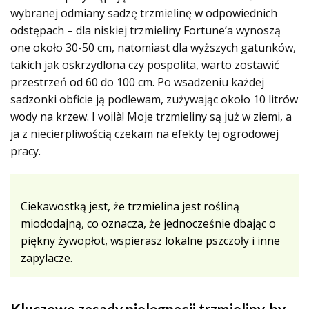
wybranej odmiany sadzę trzmielinę w odpowiednich
odstępach – dla niskiej trzmieliny Fortune’a wynoszą
one około 30-50 cm, natomiast dla wyższych gatunków,
takich jak oskrzydlona czy pospolita, warto zostawić
przestrzeń od 60 do 100 cm. Po wsadzeniu każdej
sadzonki obficie ją podlewam, zużywając około 10 litrów
wody na krzew. I voilà! Moje trzmieliny są już w ziemi, a
ja z niecierpliwością czekam na efekty tej ogrodowej
pracy.
Ciekawostką jest, że trzmielina jest rośliną
miododajną, co oznacza, że jednocześnie dbając o
piękny żywopłot, wspierasz lokalne pszczoły i inne
zapylacze.
Kluczowe zasady pielęgnacji trzmieliny, by