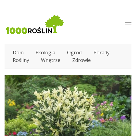
O
M
M
Dom
Ekologia
Ogród
Porady
Rośliny
Wnętrze
Zdrowie