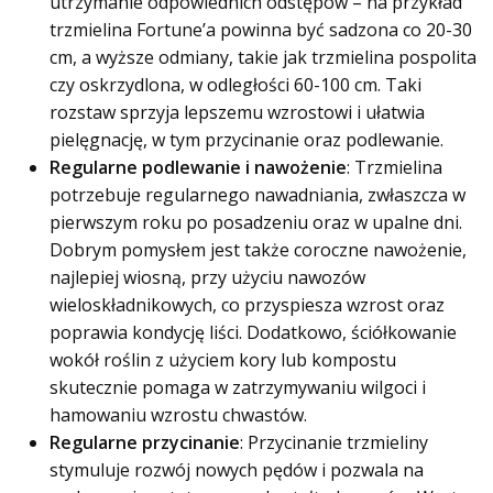
utrzymanie odpowiednich odstępów – na przykład
trzmielina Fortune’a powinna być sadzona co 20-30
cm, a wyższe odmiany, takie jak trzmielina pospolita
czy oskrzydlona, w odległości 60-100 cm. Taki
rozstaw sprzyja lepszemu wzrostowi i ułatwia
pielęgnację, w tym przycinanie oraz podlewanie.
Regularne podlewanie i nawożenie
: Trzmielina
potrzebuje regularnego nawadniania, zwłaszcza w
pierwszym roku po posadzeniu oraz w upalne dni.
Dobrym pomysłem jest także coroczne nawożenie,
najlepiej wiosną, przy użyciu nawozów
wieloskładnikowych, co przyspiesza wzrost oraz
poprawia kondycję liści. Dodatkowo, ściółkowanie
wokół roślin z użyciem kory lub kompostu
skutecznie pomaga w zatrzymywaniu wilgoci i
hamowaniu wzrostu chwastów.
Regularne przycinanie
: Przycinanie trzmieliny
stymuluje rozwój nowych pędów i pozwala na