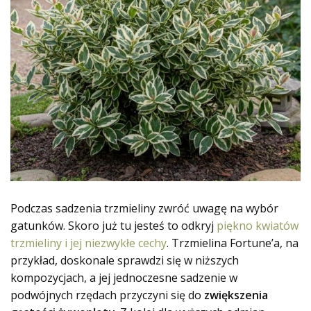
Podczas sadzenia trzmieliny zwróć uwagę na wybór
gatunków. Skoro już tu jesteś to odkryj
piękno kwiatów
trzmieliny i jej niezwykłe cechy
. Trzmielina Fortune’a, na
przykład, doskonale sprawdzi się w niższych
kompozycjach, a jej jednoczesne sadzenie w
podwójnych rzędach przyczyni się do
zwiększenia