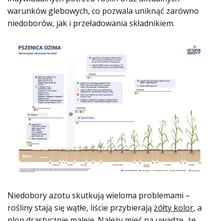
warunków glebowych, co pozwala uniknąć zarówno
niedoborów, jak i przeładowania składnikiem.
Niedobory azotu skutkują wieloma problemami –
rośliny stają się wątłe, liście przybierają
żółty kolor
, a
plon drastycznie maleje. Należy mieć na uwadze, że