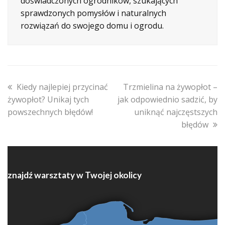
doświadczonych ogrodników, szukających
sprawdzonych pomysłów i naturalnych
rozwiązań do swojego domu i ogrodu.
previous
next
Kiedy najlepiej przycinać
Trzmielina na żywopłot –
post:
post:
żywopłot? Unikaj tych
jak odpowiednio sadzić, by
powszechnych błędów!
uniknąć najczęstszych
błędów
znajdź warsztaty w Twojej okolicy