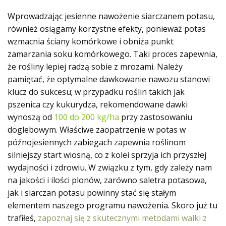
Wprowadzając jesienne nawożenie siarczanem potasu,
również osiągamy korzystne efekty, ponieważ potas
wzmacnia ściany komórkowe i obniża punkt
zamarzania soku komórkowego. Taki proces zapewnia,
że rośliny lepiej radzą sobie z mrozami. Należy
pamiętać, że optymalne dawkowanie nawozu stanowi
klucz do sukcesu; w przypadku roślin takich jak
pszenica czy kukurydza, rekomendowane dawki
wynoszą od
100 do 200 kg/ha
przy zastosowaniu
doglebowym. Właściwe zaopatrzenie w potas w
późnojesiennych zabiegach zapewnia roślinom
silniejszy start wiosną, co z kolei sprzyja ich przyszłej
wydajności i zdrowiu. W związku z tym, gdy zależy nam
na jakości i ilości plonów, zarówno saletra potasowa,
jak i siarczan potasu powinny stać się stałym
elementem naszego programu nawożenia. Skoro już tu
trafiłeś,
zapoznaj się z skutecznymi metodami walki z