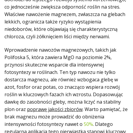
co jednocześnie zwiększa odporność roślin na stres.
Właściwe nawożenie magnezem, zwłaszcza na glebach
lekkich, ogranicza także ryzyko wystąpienia
niedoborów, które objawiają się charakterystyczną
chloroza, czyli żółknięciem liści między nerwami.
Wprowadzenie nawozów magnezowych, takich jak
Polifoska 5, która zawiera MgO na poziomie 2%,
przynosi skuteczne wsparcie dla intensywnej
fotosyntezy w roślinach. Ten typ nawozu nie tylko
dostarcza magnezu, ale również wzbogaca glebę w
azot, fosfor oraz potas, co znacząco wspiera rozwój
roślin w kluczowych fazach ich wzrostu. Dopasowując
dawkę do zasobności gleby, można liczyć na stabilny
plon oraz
poprawę jakości zbiorów
. Warto pamiętać, że
brak magnezu może prowadzić do obniżenia
intensywności fotosyntezy nawet o
50%
. Dlatego
regularna aplikacja tego pierwiastka stanowi kluczowy