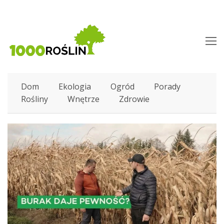
O
M
M
Dom
Ekologia
Ogród
Porady
Rośliny
Wnętrze
Zdrowie