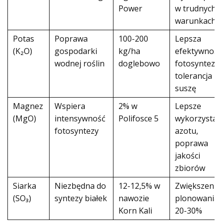
Power
w trudnych
warunkach
Potas
Poprawa
100-200
Lepsza
(K₂O)
gospodarki
kg/ha
efektywność
wodnej roślin
doglebowo
fotosyntezy,
tolerancja n
suszę
Magnez
Wspiera
2% w
Lepsze
(MgO)
intensywność
Polifosce 5
wykorzystan
fotosyntezy
azotu,
poprawa
jakości
zbiorów
Siarka
Niezbędna do
12-12,5% w
Zwiększenie
(SO₃)
syntezy białek
nawozie
plonowania 
Korn Kali
20-30%