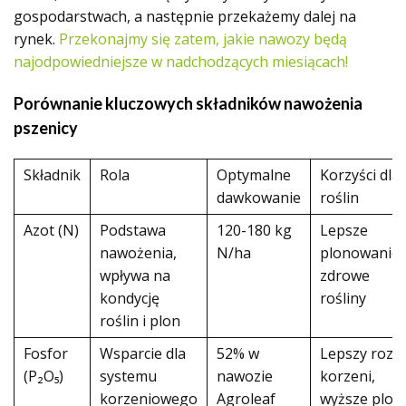
gospodarstwach, a następnie przekażemy dalej na
rynek.
Przekonajmy się zatem, jakie nawozy będą
najodpowiedniejsze w nadchodzących miesiącach!
Porównanie kluczowych składników nawożenia
pszenicy
Składnik
Rola
Optymalne
Korzyści dla
dawkowanie
roślin
Azot (N)
Podstawa
120-180 kg
Lepsze
nawożenia,
N/ha
plonowanie,
wpływa na
zdrowe
kondycję
rośliny
roślin i plon
Fosfor
Wsparcie dla
52% w
Lepszy rozw
(P₂O₅)
systemu
nawozie
korzeni,
korzeniowego
Agroleaf
wyższe plon