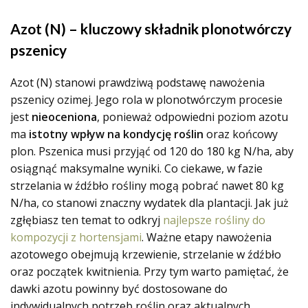
Azot (N) – kluczowy składnik plonotwórczy
pszenicy
Azot (N) stanowi prawdziwą podstawę nawożenia
pszenicy ozimej. Jego rola w plonotwórczym procesie
jest
nieoceniona
, ponieważ odpowiedni poziom azotu
ma
istotny wpływ na kondycję roślin
oraz końcowy
plon. Pszenica musi przyjąć od 120 do 180 kg N/ha, aby
osiągnąć maksymalne wyniki. Co ciekawe, w fazie
strzelania w źdźbło rośliny mogą pobrać nawet 80 kg
N/ha, co stanowi znaczny wydatek dla plantacji. Jak już
zgłębiasz ten temat to odkryj
najlepsze rośliny do
kompozycji z hortensjami
. Ważne etapy nawożenia
azotowego obejmują krzewienie, strzelanie w źdźbło
oraz początek kwitnienia. Przy tym warto pamiętać, że
dawki azotu powinny być dostosowane do
indywidualnych potrzeb roślin oraz aktualnych