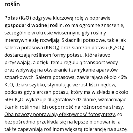
roślin
Potas (K₂O)
odgrywa kluczową rolę w poprawie
gospodarki wodnej roślin
, co ma ogromne znaczenie,
szczególnie w okresie wiosennym, gdy rośliny
intensywnie się rozwijają. Składniki potasowe, takie jak
saletra potasowa (KNO₃) oraz siarczan potasu (K₂SO₄),
dostarczają roślinom formy potasu, które łatwo
przyswajają, a dzięki temu regulują transport wody
oraz wpływają na otwieranie i zamykanie aparatów
szparkowych. Saletra potasowa, zawierająca około 46%
K₂O, działa szybko, stymulując wzrost liści i pędów,
podczas gdy siarczan potasu, który ma w składzie około
50% K₂O, wykazuje długofalowe działanie, wzmacniając
tkanki roślinne i ich odporność na różnorodne stresy.
Oba nawozy poprawiają efektywność fotosyntezy
, co
bezpośrednio przekłada się na lepsze plonowanie, a
także zapewniają roślinom większą tolerancję na suszę.