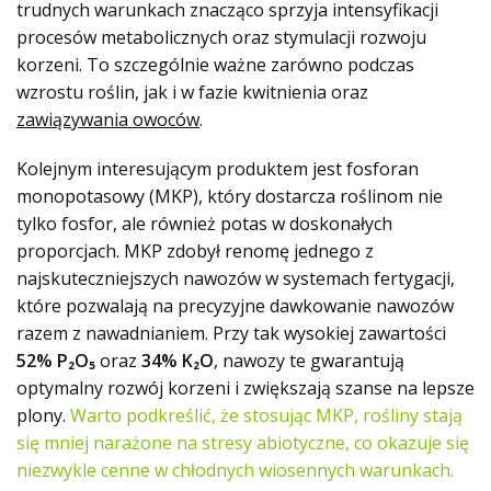
trudnych warunkach znacząco sprzyja intensyfikacji
procesów metabolicznych oraz stymulacji rozwoju
korzeni. To szczególnie ważne zarówno podczas
wzrostu roślin, jak i w fazie kwitnienia oraz
zawiązywania owoców
.
Kolejnym interesującym produktem jest fosforan
monopotasowy (MKP), który dostarcza roślinom nie
tylko fosfor, ale również potas w doskonałych
proporcjach. MKP zdobył renomę jednego z
najskuteczniejszych nawozów w systemach fertygacji,
które pozwalają na precyzyjne dawkowanie nawozów
razem z nawadnianiem. Przy tak wysokiej zawartości
52% P₂O₅
oraz
34% K₂O
, nawozy te gwarantują
optymalny rozwój korzeni i zwiększają szanse na lepsze
plony.
Warto podkreślić, że stosując MKP, rośliny stają
się mniej narażone na stresy abiotyczne, co okazuje się
niezwykle cenne w chłodnych wiosennych warunkach.