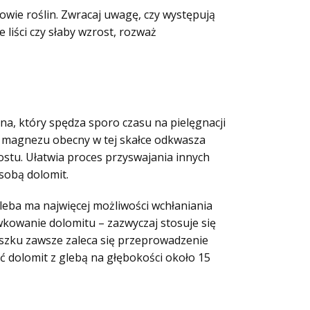
wie roślin. Zwracaj uwagę, czy występują
e liści czy słaby wzrost, rozważ
a, który spędza sporo czasu na pielęgnacji
i magnezu obecny w tej skałce odkwasza
ostu
. Ułatwia proces przyswajania innych
 sobą dolomit.
gleba ma najwięcej możliwości wchłaniania
kowanie dolomitu – zazwyczaj stosuje się
oszku zawsze zaleca się przeprowadzenie
 dolomit z glebą na głębokości około 15