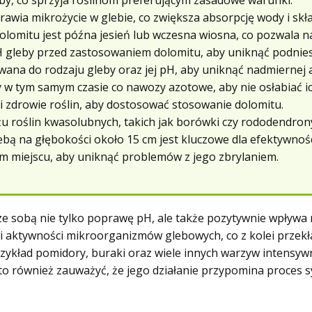
by, co sprzyja roślinom preferującym zasadowe warunki.
wia mikrożycie w glebie, co zwiększa absorpcję wody i skł
lomitu jest późna jesień lub wczesna wiosna, co pozwala na
H gleby przed zastosowaniem dolomitu, aby uniknąć podnies
ana do rodzaju gleby oraz jej pH, aby uniknąć nadmiernej al
 w tym samym czasie co nawozy azotowe, aby nie osłabiać ic
i zdrowie roślin, aby dostosować stosowanie dolomitu.
u roślin kwasolubnych, takich jak borówki czy rododendron
bą na głębokości około 15 cm jest kluczowe dla efektywności
 miejscu, aby uniknąć problemów z jego zbrylaniem.
ze sobą nie tylko poprawę pH, ale także pozytywnie wpływa 
 aktywności mikroorganizmów glebowych, co z kolei przekła
zykład pomidory, buraki oraz wiele innych warzyw intensywn
o również zauważyć, że
jego działanie przypomina proces