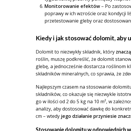
Monitorowanie efektów
– Po zastosow
poprawy w ich wzroście oraz kondycji liś
przetestowanie gleby oraz dostosowan
Kiedy i jak stosować dolomit, aby 
Dolomit to niezwykły składnik, który
znaczą
roślin, muszę podkreślić, że dolomit stano
glebę, a jednocześnie dostarcza roślinom k
składników mineralnych, co sprawia, że zde
Najlepszym czasem na stosowanie dolomitu
składników, co okazuje się niezwykle isto
go w ilości od 2 do 5 kg na 10 m², w zale
analizy, aby dostosować dawkę do konkretn
cm – wtedy
jego działanie przyniesie znac
Stosowanie dolomitu w odpowiednich wa