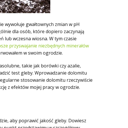
e nie wywołuje gwałtownych zmian w pH
ólnie dla osób, które dopiero zaczynają
ń lub wczesna wiosna. W tym czasie
psze przyswajanie niezbędnych minerałów
serwowałem w swoim ogrodzie.
olubne, takie jak borówki czy azalie,
adzić test gleby. Wprowadzanie dolomitu
regularne stosowanie dolomitu rzeczywiście
cję z efektów mojej pracy w ogrodzie.
ie, aby poprawić jakość gleby. Dowiesz
ażdy punkt przedstawimy w szczegółowy