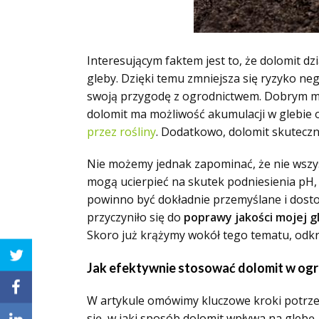
Interesującym faktem jest to, że dolomit d
gleby. Dzięki temu zmniejsza się ryzyko ne
swoją przygodę z ogrodnictwem. Dobrym mo
dolomit ma możliwość akumulacji w glebie 
przez rośliny
. Dodatkowo, dolomit skutecz
Nie możemy jednak zapominać, że nie wszyst
mogą ucierpieć na skutek podniesienia pH
powinno być dokładnie przemyślane i dosto
przyczyniło się do
poprawy jakości mojej gl
Skoro już krążymy wokół tego tematu, odk
Jak efektywnie stosować dolomit w ogr
W artykule omówimy kluczowe kroki potrze
się, w jaki sposób dolomit wpływa na glebę