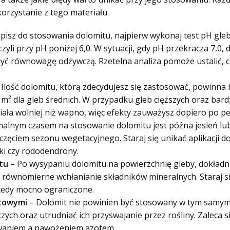
orzystanie z tego materiału.
pisz do stosowania dolomitu, najpierw wykonaj test pH gleb
zyli przy pH poniżej 6,0. W sytuacji, gdy pH przekracza 7,0
 równowagę odżywczą. Rzetelna analiza pomoże ustalić, czy
 Ilość dolomitu, którą zdecydujesz się zastosować, powinna 
10 m² dla gleb średnich. W przypadku gleb cięższych oraz b
ziała wolniej niż wapno, więc efekty zauważysz dopiero po p
alnym czasem na stosowanie dolomitu jest późna jesień lu
zęciem sezonu wegetacyjnego. Staraj się unikać aplikacji do
ki czy rododendrony.
tu
– Po wysypaniu dolomitu na powierzchnię gleby, dokładn
m równomierne wchłanianie składników mineralnych. Staraj s
tedy mocno ograniczone.
otowymi
– Dolomit nie powinien być stosowany w tym samym
zych oraz utrudniać ich przyswajanie przez rośliny. Zaleca 
waniem a nawożeniem azotem.