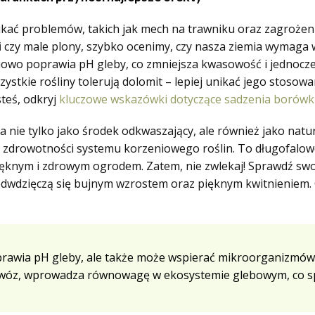
kać problemów, takich jak mech na trawniku oraz zagrożenia
i
czy male plony, szybko ocenimy, czy nasza ziemia wymaga w
niowo poprawia pH gleby, co zmniejsza kwasowość i jednocz
zystkie rośliny tolerują dolomit – lepiej unikać jego stosow
steś, odkryj
kluczowe wskazówki dotyczące sadzenia borówk
ła nie tylko jako środek odkwaszający, ale również jako nat
a zdrowotności systemu korzeniowego roślin. To długofalow
 pięknym i zdrowym ogrodem. Zatem, nie zwlekaj! Sprawdź swo
 odwdzięczą się bujnym wzrostem oraz pięknym kwitnieniem.
oprawia pH gleby, ale także może wspierać mikroorganizmów 
y nawóz, wprowadza równowagę w ekosystemie glebowym, co 