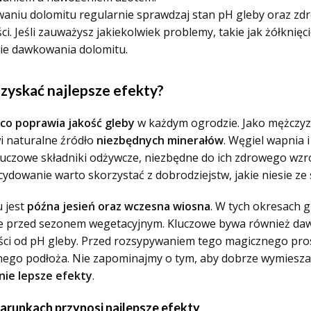
aniu dolomitu regularnie sprawdzaj stan pH gleby oraz zdro
ci. Jeśli zauważysz jakiekolwiek problemy, takie jak żółknięci
ie dawkowania dolomitu.
uzyskać najlepsze efekty?
co poprawia jakość gleby
w każdym ogrodzie. Jako mężczyzn
wi naturalne źródło
niezbędnych minerałów
. Węgiel wapnia 
luczowe składniki odżywcze,
niezbędne do ich zdrowego wzr
cydowanie warto skorzystać z dobrodziejstw, jakie niesie ze
 jest
późna jesień oraz wczesna wiosna
. W tych okresach 
tne przed sezonem wegetacyjnym. Kluczowe bywa również daw
żności od pH gleby. Przed rozsypywaniem tego magicznego pr
ego podłoża. Nie zapominajmy o tym, aby dobrze wymieszać
znie lepsze efekty
.
runkach przynosi najlepsze efekty