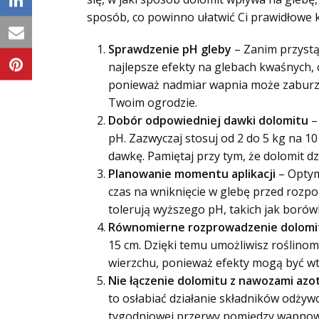
sposób, co powinno ułatwić Ci prawidłowe k
Sprawdzenie pH gleby
– Zanim przystą
najlepsze efekty na glebach kwaśnych, c
ponieważ nadmiar wapnia może zaburzyć
Twoim ogrodzie.
Dobór odpowiedniej dawki dolomitu
–
pH. Zazwyczaj stosuj od 2 do 5 kg na 
dawkę. Pamiętaj przy tym, że dolomit d
Planowanie momentu aplikacji
– Optym
czas na wniknięcie w glebę przed rozpoc
tolerują wyższego pH, takich jak borów
Równomierne rozprowadzenie dolomi
15 cm. Dzięki temu umożliwisz roślino
wierzchu, ponieważ efekty mogą być w
Nie łączenie dolomitu z nawozami az
to osłabiać działanie składników odżywc
tygodniowej przerwy pomiędzy wapno