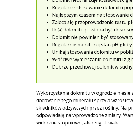
Dolomit neutralizuje kwasowość gle
Regularne stosowanie dolomitu popra
Najlepszym czasem na stosowanie do
Zaleca się przeprowadzenie testu p
Ilość dolomitu powinna być dostosow
Dolomit nie powinien być stosowany
Regularnie monitoruj stan pH gleby 
Unikaj stosowania dolomitu w pobliż
Właściwe wymieszanie dolomitu z gle
Dobrze przechowuj dolomit w suchym
Wykorzystanie dolomitu w ogrodzie niesie 
dodawanie tego minerału sprzyja wzrostowi
składników odżywczych przez rośliny. Na pr
odpowiadają na wprowadzone zmiany. Wart
widoczne stopniowo, ale długotrwale.