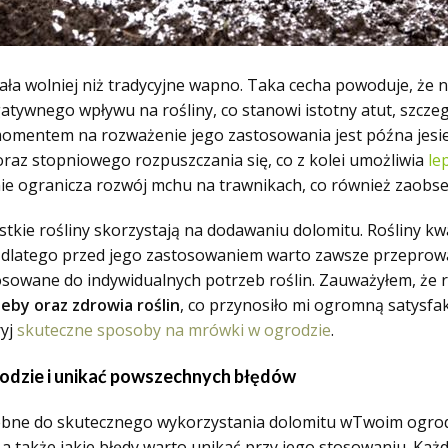
ziała wolniej niż tradycyjne wapno. Taka cecha powoduje, ż
gatywnego wpływu na rośliny, co stanowi istotny atut, szczeg
mentem na rozważenie jego zastosowania jest późna jesie
oraz stopniowego rozpuszczania się, co z kolei umożliwia
le
nie ogranicza rozwój mchu na trawnikach, co również zaob
kie rośliny skorzystają na dodawaniu dolomitu. Rośliny kwas
, dlatego przed jego zastosowaniem warto zawsze przeprow
sowane do indywidualnych potrzeb roślin. Zauważyłem, że 
eby oraz zdrowia roślin
, co przynosiło mi ogromną satysfak
ryj
skuteczne sposoby na mrówki w ogrodzie
.
odzie i unikać powszechnych błędów
bne do skutecznego wykorzystania dolomitu wTwoim ogrodz
, a także jakie błędy warto unikać przy jego stosowaniu. K