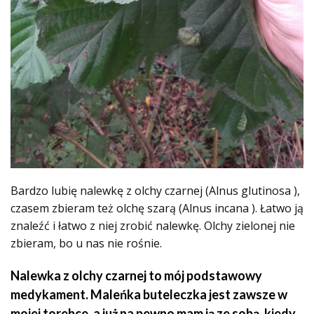
Bardzo lubię nalewkę z olchy czarnej (Alnus glutinosa ),
czasem zbieram też olchę szarą (Alnus incana ). Łatwo ją
znaleźć i łatwo z niej zrobić nalewkę. Olchy zielonej nie
zbieram, bo u nas nie rośnie.
Nalewka z olchy czarnej to mój podstawowy
medykament. Maleńka buteleczka jest zawsze w
mojej torebce, a już na pewno mam ją ze sobą, kiedy