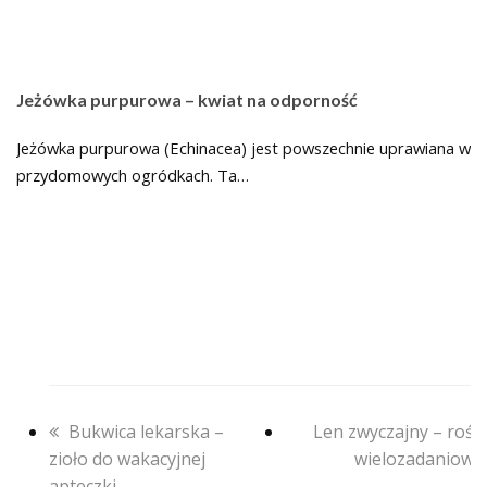
Jeżówka purpurowa – kwiat na odporność
Jeżówka purpurowa (Echinacea) jest powszechnie uprawiana w
przydomowych ogródkach. Ta…
previous
next
Bukwica lekarska –
Len zwyczajny – rośli
post:
post:
zioło do wakacyjnej
wielozadaniowa
apteczki