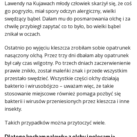
Lawendy na Kujawach młody człowiek skarżył się, że coś
go pogryzło, miał spory odczyn alergiczny, wielki
swędzący bąbel. Dałam mu do posmarowania olchę i za
chwilę przybiegł zapytać co to było, bo wielki bąbel
znikał w oczach.
Ostatnio po wyjęciu kleszcza zrobiłam sobie opatrunek
nasączony olchą. Przez trzy dni dbałam aby opatrunek
był cały czas wilgotny. Po trzech dniach zaczerwienienie
prawie znikło, został maleńki znak i przede wszystkim
przestało swędzieć. Wszystkie części olchy działają
bakterio i wirusobójczo – uważam więc, że takie
stosowanie miejscowe również pomaga pozbyć się
bakterii i wirusów przeniesionych przez kleszcza i inne
insekty.
Takich przypadków można przytoczyć wiele.
Dlatego kocham nalewkę z olchy i polecam ją