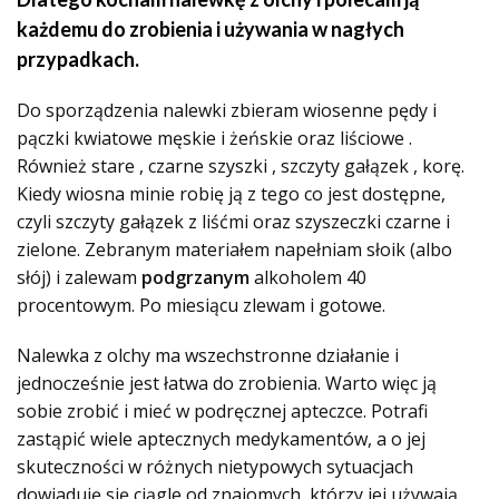
każdemu do zrobienia i używania w nagłych
przypadkach.
Do sporządzenia nalewki zbieram wiosenne pędy i
pączki kwiatowe męskie i żeńskie oraz liściowe .
Również stare , czarne szyszki , szczyty gałązek , korę.
Kiedy wiosna minie robię ją z tego co jest dostępne,
czyli szczyty gałązek z liśćmi oraz szyszeczki czarne i
zielone. Zebranym materiałem napełniam słoik (albo
słój) i zalewam
podgrzanym
alkoholem 40
procentowym. Po miesiącu zlewam i gotowe.
Nalewka z olchy ma wszechstronne działanie i
jednocześnie jest łatwa do zrobienia. Warto więc ją
sobie zrobić i mieć w podręcznej apteczce. Potrafi
zastąpić wiele aptecznych medykamentów, a o jej
skuteczności w różnych nietypowych sytuacjach
dowiaduję się ciągle od znajomych, którzy jej używają.