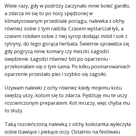
Wiele razy, gdy w podróży zaczynało mnie boleć gardło,
a zdarza mi się to po nocy spędzonej w
klimatyzowanym przedziale pociągu, nalewka z olchy
również sobie z tym radziła. Czasem wystarczał łyk, a
czasem robiłam sobie z niej syrop dodając miód i sok z
cytryny, do tego gorąca herbata. Świetnie sprawdza się
gdy pogryzą mnie komary czy meszki. Łagodzi
swędzenie. Łagodzi również ból po oparzeniu -
przekonałam się o tym sama. Po kilku posmarowaniach
oparzenie przestało piec i szybko się zagoiło.
Używam nalewki z ochy również kiedy mojemu kotu
swędzą uszy, kotom się to zdarza. Pędzluję mu te uszy
rozcieńczonym preparatem. Kot mruczy, więc chyba mu
to służy.
Taką rozcieńczoną nalewką z olchy koleżanka wyleczyła
sobie łzawiące i piekące oczy. Ostatnio na festiwalu