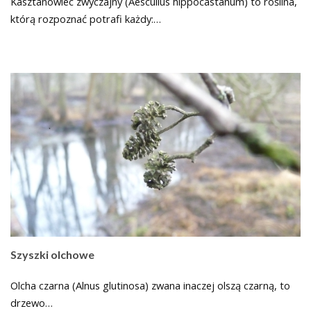
Kasztanowiec zwyczajny (Aescullus hippocastanum) to roślina,
którą rozpoznać potrafi każdy:…
Szyszki olchowe
Olcha czarna (Alnus glutinosa) zwana inaczej olszą czarną, to
drzewo…