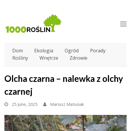
O
M
M
Dom
Ekologia
Ogród
Porady
Rośliny
Wnętrze
Zdrowie
Olcha czarna – nalewka z olchy
czarnej
25 June, 2025
Mariusz Matusiak