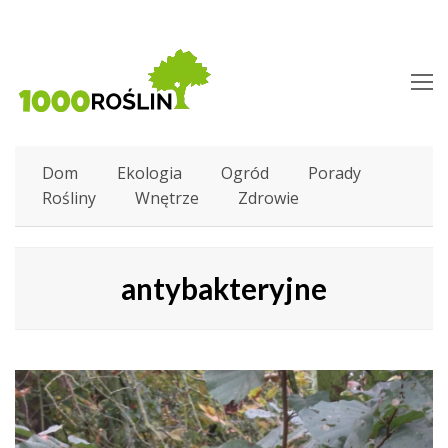
O
M
M
Dom
Ekologia
Ogród
Porady
Rośliny
Wnętrze
Zdrowie
antybakteryjne