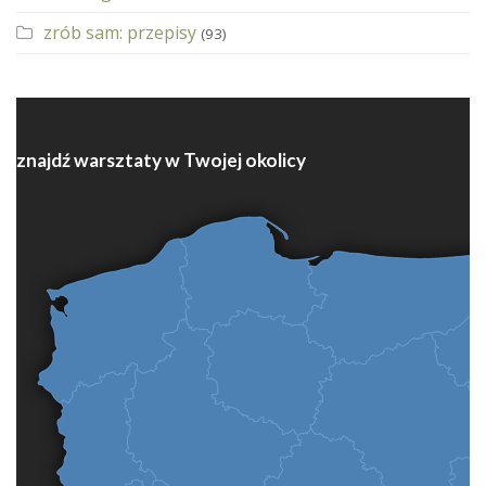
zrób sam: przepisy
(93)
znajdź warsztaty w Twojej okolicy