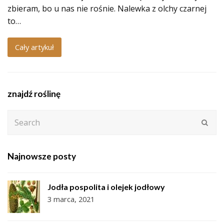
zbieram, bo u nas nie rośnie. Nalewka z olchy czarnej
to…
Cały artykuł
znajdź roślinę
Search
Subm
Najnowsze posty
Jodła pospolita i olejek jodłowy
3 marca, 2021