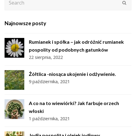
Subm
Najnowsze posty
Rumianek i spółka – jak odróżnić rumianek
pospolity od podobnych gatunków
22 sierpnia, 2022
Żółtlica -niosąca ukojenie i odżywienie.
9 października, 2021
A co na to wiewiórki? Jak farbuje orzech
włoski
1 października, 2021
Jodła pospolita i olejek jodłowy