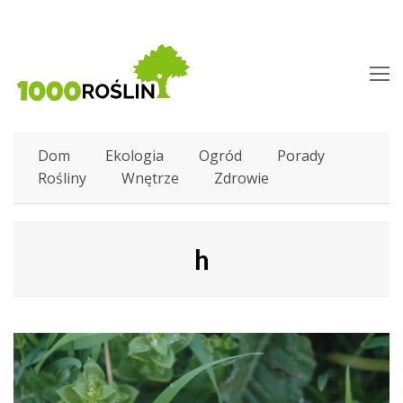
O
M
M
Dom
Ekologia
Ogród
Porady
Rośliny
Wnętrze
Zdrowie
h