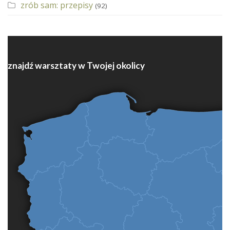
zrób sam: przepisy
(92)
znajdź warsztaty w Twojej okolicy