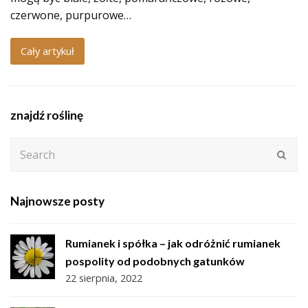
czerwone, purpurowe…
Cały artykuł
znajdź roślinę
Search
Subm
Najnowsze posty
Rumianek i spółka – jak odróżnić rumianek
pospolity od podobnych gatunków
22 sierpnia, 2022