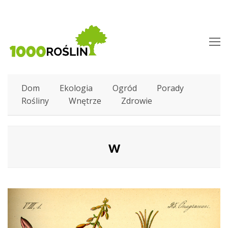
O
M
M
Dom
Ekologia
Ogród
Porady
Rośliny
Wnętrze
Zdrowie
w