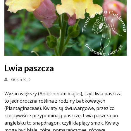
Lwia paszcza
Gosia K-D
Wyżlin większy (Antirrhinum majus), czyli lwia paszcza
to jednoroczna roślina z rodziny babkowatych
(Plantaginaceae). Kwiaty są dwuwargowe, przez co
rzeczywiście przypominają paszczę. Lwia paszcza po
angielsku to snapdragon, czyli kłapiący smok. Kwiaty
mogą być białe, żółte, pomarańczowe, różowe,