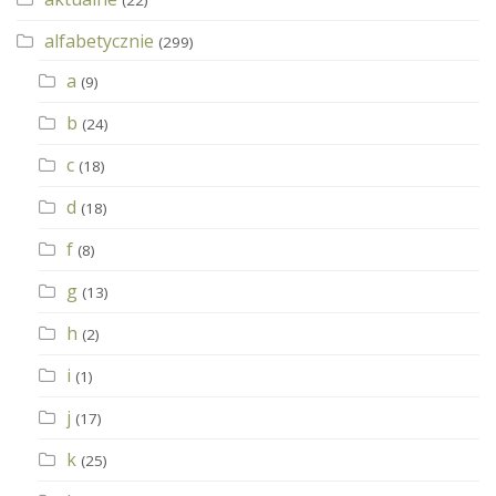
alfabetycznie
(299)
a
(9)
b
(24)
c
(18)
d
(18)
f
(8)
g
(13)
h
(2)
i
(1)
j
(17)
k
(25)