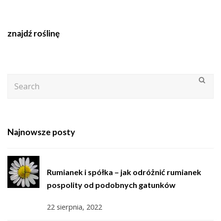
znajdź roślinę
Search
Subm
Najnowsze posty
Rumianek i spółka – jak odróżnić rumianek
pospolity od podobnych gatunków
22 sierpnia, 2022