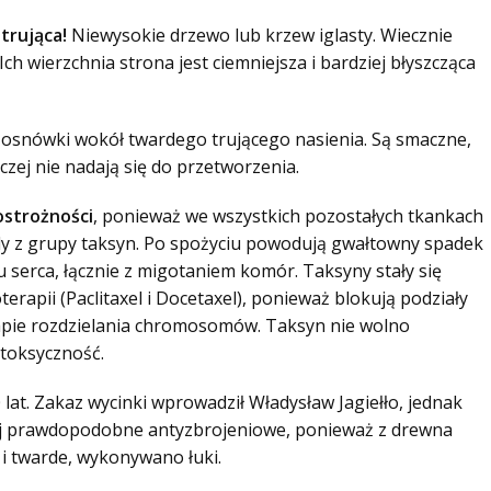
 trująca!
Niewysokie drzewo lub krzew iglasty. Wiecznie
 Ich wierzchnia strona jest ciemniejsza i bardziej błyszcząca
we osnówki wokół twardego trującego nasienia. Są smaczne,
aczej nie nadają się do przetworzenia.
ostrożności
, ponieważ we wszystkich pozostałych tkankach
loidy z grupy taksyn. Po spożyciu powodują gwałtowny spadek
mu serca, łącznie z migotaniem komór. Taksyny stały się
apii (Paclitaxel i Docetaxel), ponieważ blokują podziały
pie rozdzielania chromosomów. Taksyn nie wolno
 toksyczność.
0 lat. Zakaz wycinki wprowadził Władysław Jagiełło, jednak
iej prawdopodobne antyzbrojeniowe, ponieważ z drewna
 i twarde, wykonywano łuki.