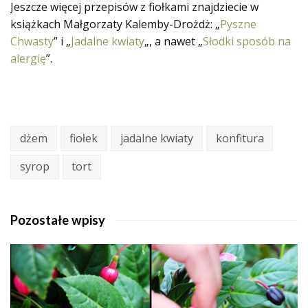
Jeszcze więcej przepisów z fiołkami znajdziecie w
książkach Małgorzaty Kalemby-Drożdż: „
Pyszne
Chwasty
” i „
Jadalne kwiaty
„, a nawet „
Słodki sposób na
alergię
”.
dżem
fiołek
jadalne kwiaty
konfitura
syrop
tort
Pozostałe wpisy