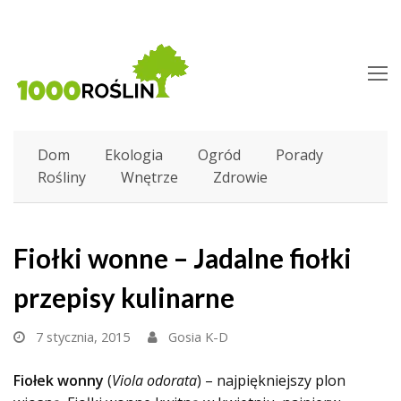
O
M
M
Dom
Ekologia
Ogród
Porady
Rośliny
Wnętrze
Zdrowie
Fiołki wonne – Jadalne fiołki
przepisy kulinarne
7 stycznia, 2015
Gosia K-D
Fiołek wonny
(
Viola odorata
) – najpiękniejszy plon