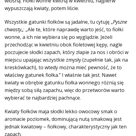
wiosną. Fiołki wonne kwitną w kwietniu, najpierw
wypuszczają kwiaty, potem liście.
Wszystkie gatunki fiołków są jadalne, tu cytuję „
Pyszne
chwasty
„: „Ale te, które naprawdę warto jeść, to fiołki
wonne, a ich nie wybiera się po wyglądzie. Jeżeli
przechodząc w kwietniu obok fioletowej kępy, nagle
poczujecie słodki zapach, który złapie za nos i obróci w
miejscu upajając wszystkie zmysły (zupełnie tak, jak na
kreskówkach), to wtedy można mieć pewność, że to
właściwy gatunek fiołka.” I właśnie tak jest. Nawet
kwiaty w obrębie gatunku fiołka wonnego różnią się
między sobą siłą zapachu, więc do przetworów warto
wybierać te najbardziej pachnące.
Kwiaty fiołków maja słodki lekko owocowy smak o
aromacie poziomek, dominującą nutą smakową jest
jednak kwiatowy – fiołkowy, charakterystyczny jak ten
zapach.