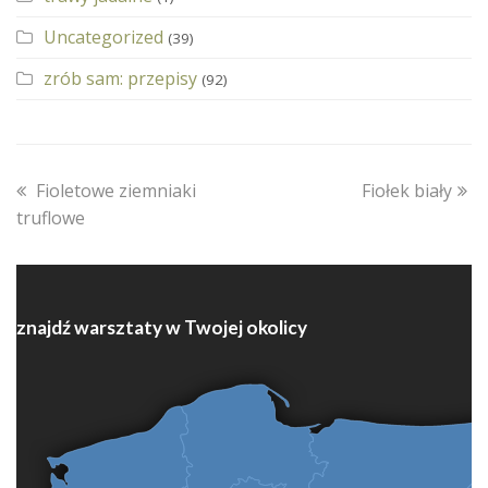
Uncategorized
(39)
zrób sam: przepisy
(92)
previous
next
Fioletowe ziemniaki
Fiołek biały
post:
post:
truflowe
znajdź warsztaty w Twojej okolicy