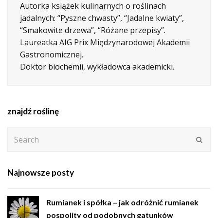
Autorka książek kulinarnych o roślinach
jadalnych: “Pyszne chwasty”, “Jadalne kwiaty”,
“Smakowite drzewa”, “Różane przepisy”.
Laureatka AIG Prix Międzynarodowej Akademii
Gastronomicznej.
Doktor biochemii, wykładowca akademicki.
znajdź roślinę
Search
Subm
Najnowsze posty
Rumianek i spółka – jak odróżnić rumianek
pospolity od podobnych gatunków