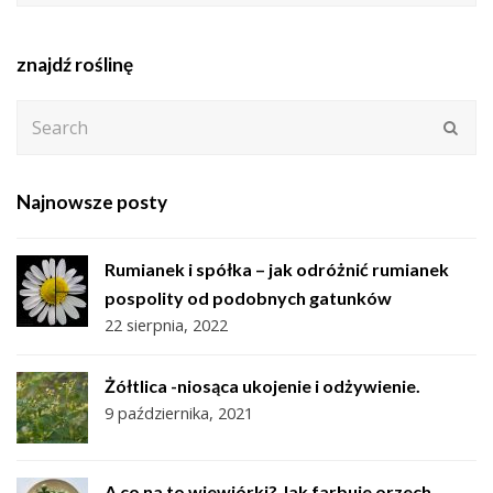
znajdź roślinę
Search
Subm
Najnowsze posty
Rumianek i spółka – jak odróżnić rumianek
pospolity od podobnych gatunków
22 sierpnia, 2022
Żółtlica -niosąca ukojenie i odżywienie.
9 października, 2021
A co na to wiewiórki? Jak farbuje orzech