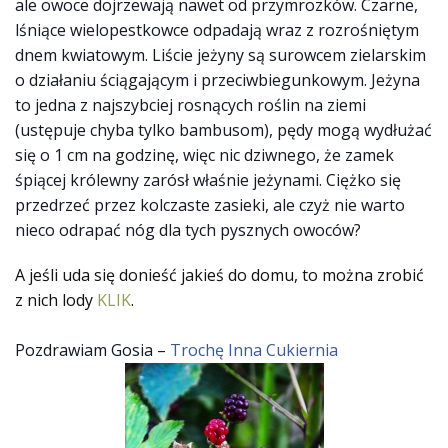
ale owoce dojrzewają nawet od przymrozków. Czarne,
lśniące wielopestkowce odpadają wraz z rozrośniętym
dnem kwiatowym. Liście jeżyny są surowcem zielarskim
o działaniu ściągającym i przeciwbiegunkowym. Jeżyna
to jedna z najszybciej rosnących roślin na ziemi
(ustępuje chyba tylko bambusom), pędy mogą wydłużać
się o 1 cm na godzinę, więc nic dziwnego, że zamek
śpiącej królewny zarósł właśnie jeżynami. Ciężko się
przedrzeć przez kolczaste zasieki, ale czyż nie warto
nieco odrapać nóg dla tych pysznych owoców?
A jeśli uda się donieść jakieś do domu, to można zrobić
z nich lody
KLIK
.
Pozdrawiam Gosia –
Trochę Inna Cukiernia