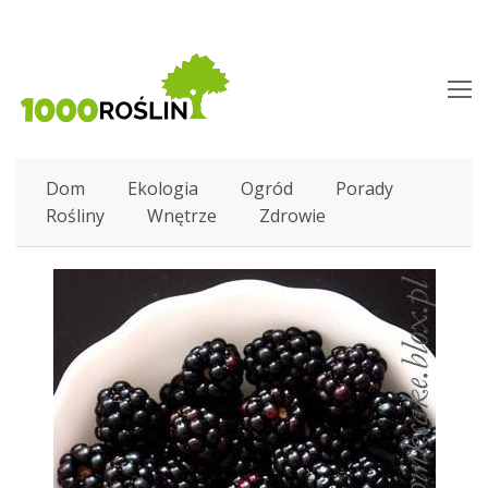
O
M
M
Dom
Ekologia
Ogród
Porady
Rośliny
Wnętrze
Zdrowie