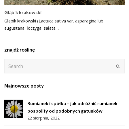
Głąbik krakowski
Głąbik krakowski (Lactuca sativa var. asparagina lub
augustana, łoczyga, sałata…
znajdź roślinę
Search
Subm
Najnowsze posty
Rumianek i spółka – jak odróżnić rumianek
pospolity od podobnych gatunków
22 sierpnia, 2022