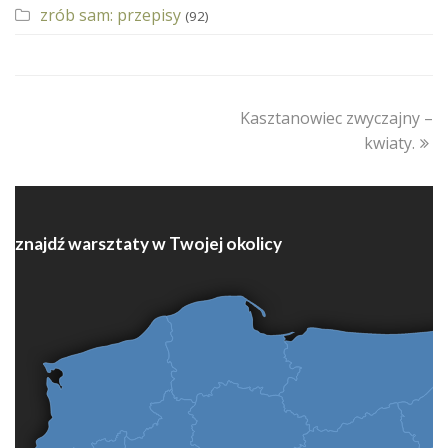
zrób sam: przepisy
(92)
next
Kasztanowiec zwyczajny –
post:
kwiaty.
znajdź warsztaty w Twojej okolicy