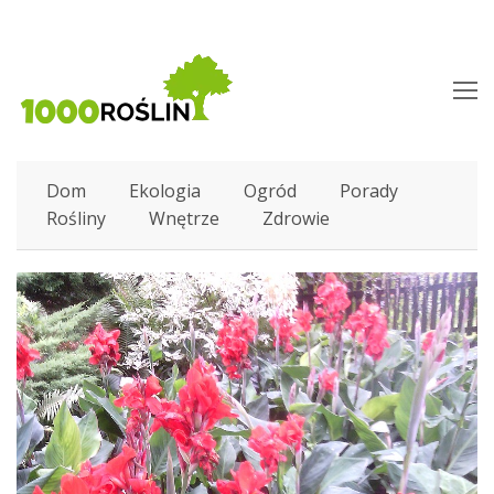
O
M
M
Dom
Ekologia
Ogród
Porady
Rośliny
Wnętrze
Zdrowie