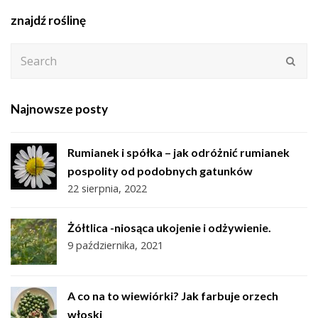
znajdź roślinę
Search
Subm
Najnowsze posty
Rumianek i spółka – jak odróżnić rumianek
pospolity od podobnych gatunków
22 sierpnia, 2022
Żółtlica -niosąca ukojenie i odżywienie.
9 października, 2021
A co na to wiewiórki? Jak farbuje orzech
włoski