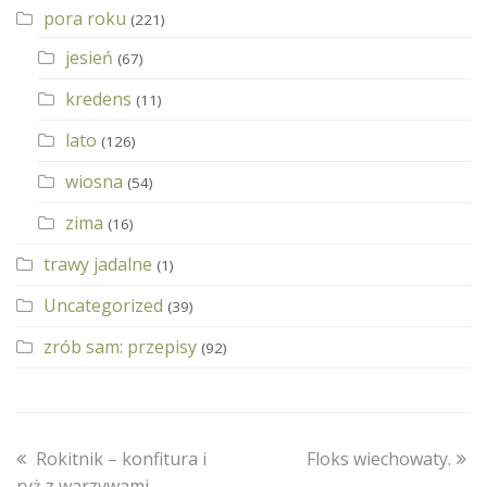
pora roku
(221)
jesień
(67)
kredens
(11)
lato
(126)
wiosna
(54)
zima
(16)
trawy jadalne
(1)
Uncategorized
(39)
zrób sam: przepisy
(92)
previous
next
Rokitnik – konfitura i
Floks wiechowaty.
post:
post:
ryż z warzywami