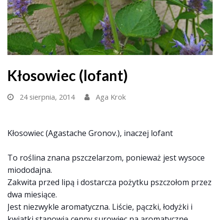
Kłosowiec (lofant)
24 sierpnia, 2014
Aga Krok
Kłosowiec (Agastache Gronov.), inaczej lofant
To roślina znana pszczelarzom, ponieważ jest wysoce
miododajna.
Zakwita przed lipą i dostarcza pożytku pszczołom przez
dwa miesiące.
Jest niezwykle aromatyczna. Liście, pączki, łodyżki i
kwiatki stanowią cenny surowiec na aromatyczne