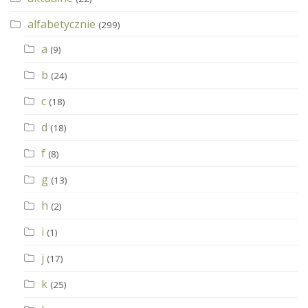
alfabetycznie
(299)
a
(9)
b
(24)
c
(18)
d
(18)
f
(8)
g
(13)
h
(2)
i
(1)
j
(17)
k
(25)