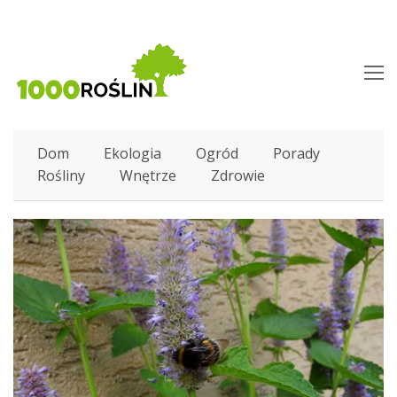
O
M
M
Dom
Ekologia
Ogród
Porady
Rośliny
Wnętrze
Zdrowie