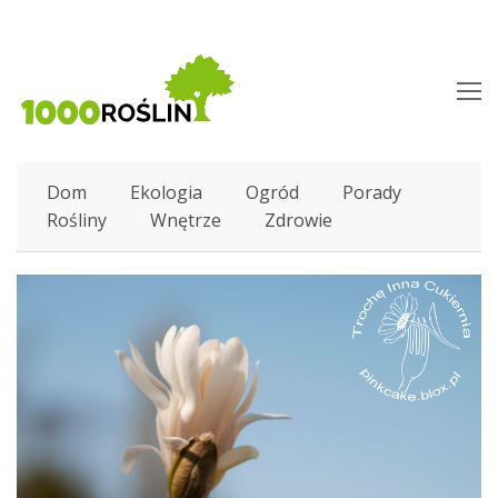
O
M
M
Dom
Ekologia
Ogród
Porady
Rośliny
Wnętrze
Zdrowie