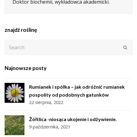
Doktor biochemii, wykładowca akademicki.
znajdź roślinę
Search
Subm
Najnowsze posty
Rumianek i spółka – jak odróżnić rumianek
pospolity od podobnych gatunków
22 sierpnia, 2022
Żółtlica -niosąca ukojenie i odżywienie.
9 października, 2021