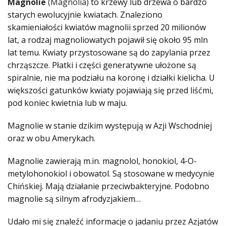
Magnolie
(
Magnolia)
to krzewy lub drzewa o bardzo
starych ewolucyjnie kwiatach. Znaleziono
skamieniałości kwiatów magnolii sprzed 20 milionów
lat, a rodzaj magnoliowatych pojawił się około 95 mln
lat temu. Kwiaty przystosowane są do zapylania przez
chrząszcze. Płatki i części generatywne ułożone są
spiralnie, nie ma podziału na koronę i działki kielicha. U
większości gatunków kwiaty pojawiają się przed liśćmi,
pod koniec kwietnia lub w maju.
Magnolie w stanie dzikim występują w Azji Wschodniej
oraz w obu Amerykach.
Magnolie zawierają m.in. magnolol, honokiol, 4-O-
metylohonokiol i obowatol. Są stosowane w medycynie
Chińskiej. Mają działanie przeciwbakteryjne. Podobno
magnolie są silnym afrodyzjakiem…
Udało mi się znaleźć informacje o jadaniu przez Azjatów