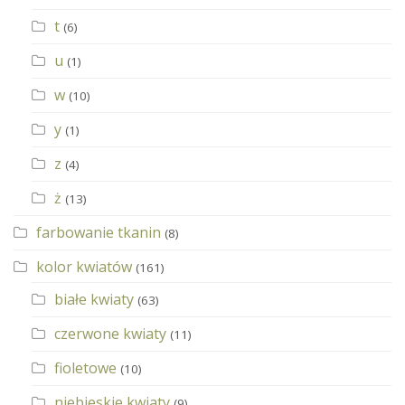
t
(6)
u
(1)
w
(10)
y
(1)
z
(4)
ż
(13)
farbowanie tkanin
(8)
kolor kwiatów
(161)
białe kwiaty
(63)
czerwone kwiaty
(11)
fioletowe
(10)
niebieskie kwiaty
(9)