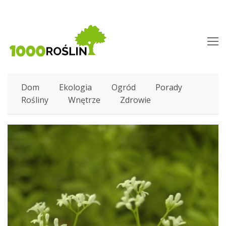
O
M
M
Dom
Ekologia
Ogród
Porady
Rośliny
Wnętrze
Zdrowie