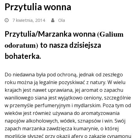
Przytulia wonna
7 kwietnia, 2014
Ola
(
Galium
Przytulia/Marzanka wonna
odoratum)
to nasza dzisiejsza
bohaterka.
Do niedawna była pod ochroną, jednak od zeszłego
roku można ją legalnie pozyskiwać z natury. W wielu
krajach jest nawet uprawiana, jej aromat o zapachu
waniliowego siana jest wyjątkow
o ceniony, szczególnie
w przemyśle perfumeryjnym i mydlarskim. Poza tym od
wieków jest również używana do aromatyzowania
napojów alkoholowych, wódek, sznapsów i win. Swój
zapach marzanka zawdzięcza kumarynie, o której
mogliście słyszeć przy okazji afery o zakazie cynamonu