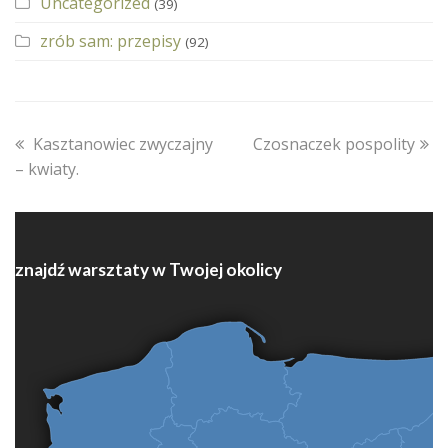
Uncategorized
(39)
zrób sam: przepisy
(92)
previous
next
Kasztanowiec zwyczajny
Czosnaczek pospolity
post:
post:
– kwiaty.
znajdź warsztaty w Twojej okolicy