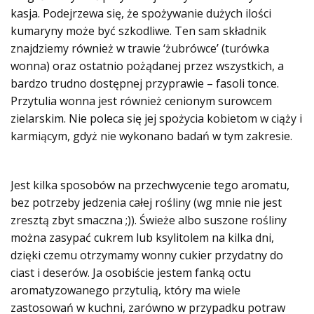
kasja. Podejrzewa się, że spożywanie dużych ilości
kumaryny może być szkodliwe. Ten sam składnik
znajdziemy również w trawie ‘żubrówce’ (turówka
wonna) oraz ostatnio pożądanej przez wszystkich, a
bardzo trudno dostępnej przyprawie – fasoli tonce.
Przytulia wonna jest również cenionym surowcem
zielarskim. Nie poleca się jej spożycia kobietom w ciąży i
karmiącym, gdyż nie wykonano badań w tym zakresie.
Jest kilka sposobów na przechwycenie tego aromatu,
bez potrzeby jedzenia całej rośliny (wg mnie nie jest
zresztą zbyt smaczna ;)). Świeże albo suszone rośliny
można zasypać cukrem lub ksylitolem na kilka dni,
dzięki czemu otrzymamy wonny cukier przydatny do
ciast i deserów. Ja osobiście jestem fanką octu
aromatyzowanego przytulią, który ma wiele
zastosowań w kuchni, zarówno w przypadku potraw