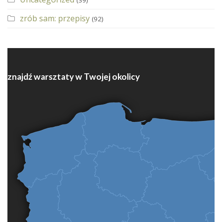
zrób sam: przepisy
(92)
znajdź warsztaty w Twojej okolicy