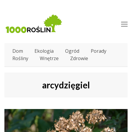
O
M
M
Dom
Ekologia
Ogród
Porady
Rośliny
Wnętrze
Zdrowie
arcydzięgiel