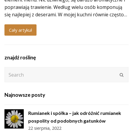
poprawiają trawienie. Według wielu osób komponują
się najlepiej z deserami. W mojej kuchni równie często…
Cały artykuł
znajdź roślinę
Search
Subm
Najnowsze posty
Rumianek i spółka – jak odróżnić rumianek
pospolity od podobnych gatunków
22 sierpnia, 2022