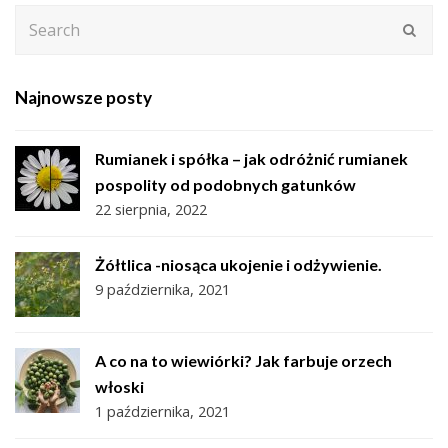
Search
Subm
Najnowsze posty
Rumianek i spółka – jak odróżnić rumianek
pospolity od podobnych gatunków
22 sierpnia, 2022
Żółtlica -niosąca ukojenie i odżywienie.
9 października, 2021
A co na to wiewiórki? Jak farbuje orzech
włoski
1 października, 2021