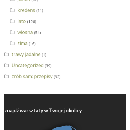
kredens
(11)
lato
(126)
wiosna
(54)
zima
(16)
trawy jadalne
(1)
Uncategorized
(39)
zrób sam: przepisy
(92)
znajdź warsztaty w Twojej okolicy