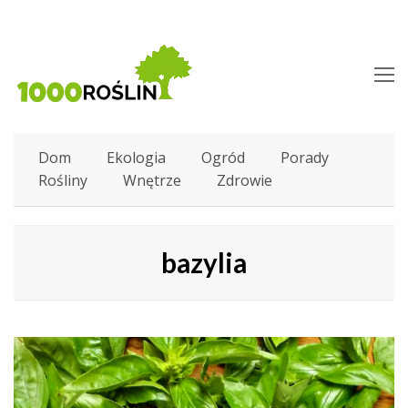
O
M
M
Dom
Ekologia
Ogród
Porady
Rośliny
Wnętrze
Zdrowie
bazylia