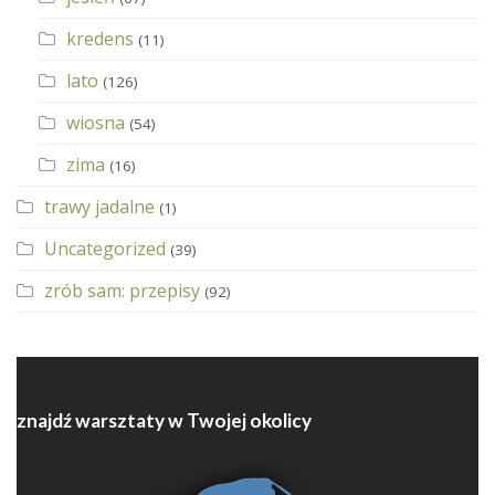
kredens
(11)
lato
(126)
wiosna
(54)
zima
(16)
trawy jadalne
(1)
Uncategorized
(39)
zrób sam: przepisy
(92)
znajdź warsztaty w Twojej okolicy