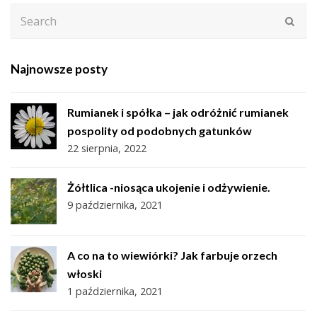
Search
Subm
Najnowsze posty
Rumianek i spółka – jak odróżnić rumianek
pospolity od podobnych gatunków
22 sierpnia, 2022
Żółtlica -niosąca ukojenie i odżywienie.
9 października, 2021
A co na to wiewiórki? Jak farbuje orzech
włoski
1 października, 2021