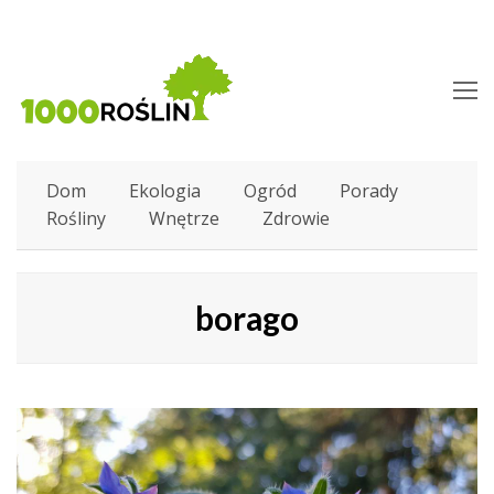
O
M
M
Dom
Ekologia
Ogród
Porady
Rośliny
Wnętrze
Zdrowie
borago