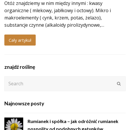
Otóż znajdziemy w nim między innymi : kwasy
organiczne ( mlekowy, jabłkowy i octowy). Mikro i
makroelementy ( cynk, krzem, potas, żelazo),
substancje czynne (alkaloidy pirolizydynowe,…
Cały artykuł
znajdź roślinę
Search
Subm
Najnowsze posty
Rumianek i spółka – jak odróżnić rumianek
pospolity od podobnych gatunków