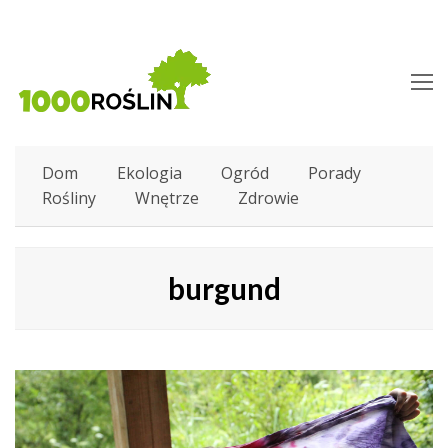
O
M
M
Dom
Ekologia
Ogród
Porady
Rośliny
Wnętrze
Zdrowie
burgund