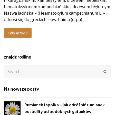
nikaraguańskim, kampeszynem, drzewem niebieskim,
hematoksylonem kampechiańskim, drzewem błękitnym.
Nazwa łacińska – (Heamatoxylum campechianum L. –
odnosi się do greckich słów: haima (αίμα) –…
Cały artykuł
znajdź roślinę
Search
Subm
Najnowsze posty
Rumianek i spółka – jak odróżnić rumianek
pospolity od podobnych gatunków