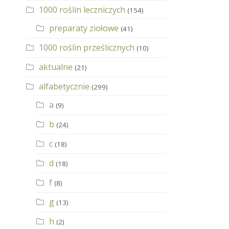
1000 roślin leczniczych
(154)
preparaty ziołowe
(41)
1000 roślin prześlicznych
(10)
aktualne
(21)
alfabetycznie
(299)
a
(9)
b
(24)
c
(18)
d
(18)
f
(8)
g
(13)
h
(2)