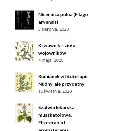
Nicennica polna (Filago
arvensis)
3 sierpnia, 2020
Krwawnik – zioło
wojowników
4 maja, 2020
Rumianek w fitoterapii.
Nudny, ale przydatny
16 kwietnia, 2020
Szałwia lekarska i
muszkatołowa.
Fitoterapia i
aromaterapia