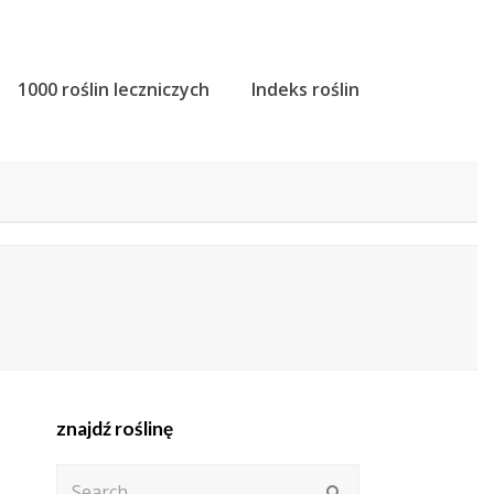
1000 roślin leczniczych
Indeks roślin
znajdź roślinę
Search
Submit