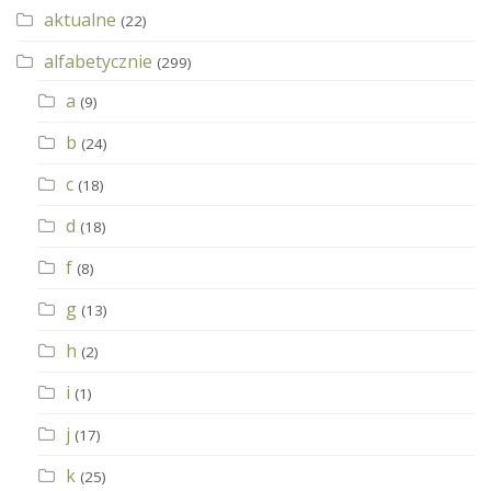
aktualne
(22)
alfabetycznie
(299)
a
(9)
b
(24)
c
(18)
d
(18)
f
(8)
g
(13)
h
(2)
i
(1)
j
(17)
k
(25)