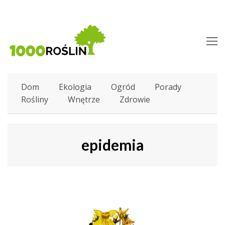
O
M
M
Dom
Ekologia
Ogród
Porady
Rośliny
Wnętrze
Zdrowie
epidemia