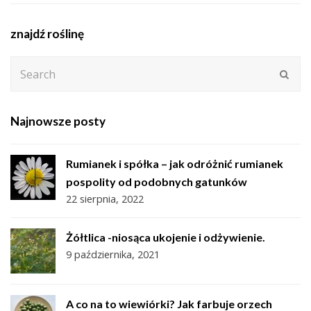
znajdź roślinę
Search
Subm
Najnowsze posty
Rumianek i spółka – jak odróżnić rumianek
pospolity od podobnych gatunków
22 sierpnia, 2022
Żółtlica -niosąca ukojenie i odżywienie.
9 października, 2021
A co na to wiewiórki? Jak farbuje orzech