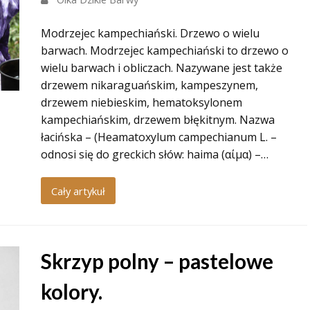
Modrzejec kampechiański. Drzewo o wielu
barwach. Modrzejec kampechiański to drzewo o
wielu barwach i obliczach. Nazywane jest także
drzewem nikaraguańskim, kampeszynem,
drzewem niebieskim, hematoksylonem
kampechiańskim, drzewem błękitnym. Nazwa
łacińska – (Heamatoxylum campechianum L. –
odnosi się do greckich słów: haima (αίμα) –…
Cały artykuł
Skrzyp polny – pastelowe
kolory.