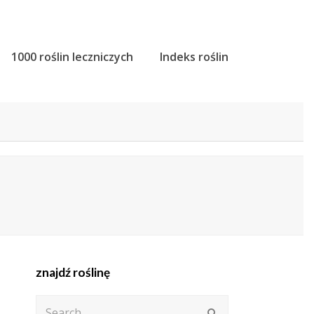
1000 roślin leczniczych
Indeks roślin
znajdź roślinę
Search
Submit