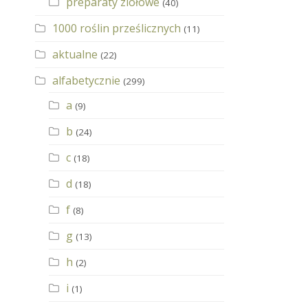
preparaty ziołowe
(40)
1000 roślin prześlicznych
(11)
aktualne
(22)
alfabetycznie
(299)
a
(9)
b
(24)
c
(18)
d
(18)
f
(8)
g
(13)
h
(2)
i
(1)