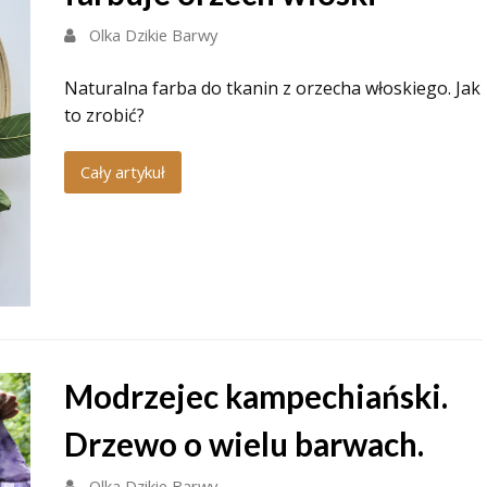
Olka Dzikie Barwy
Naturalna farba do tkanin z orzecha włoskiego. Jak
to zrobić?
Cały artykuł
Modrzejec kampechiański.
Drzewo o wielu barwach.
Olka Dzikie Barwy