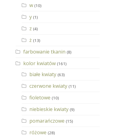
w
(10)
y
(1)
z
(4)
ż
(13)
farbowanie tkanin
(8)
kolor kwiatów
(161)
białe kwiaty
(63)
czerwone kwiaty
(11)
fioletowe
(10)
niebieskie kwiaty
(9)
pomarańczowe
(15)
różowe
(28)