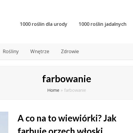
1000 roślin dla urody
1000 roślin jadalnych
Rośliny
Wnętrze
Zdrowie
farbowanie
Home
»
farbowanie
A co na to wiewiórki? Jak
farbuje orzech włoski