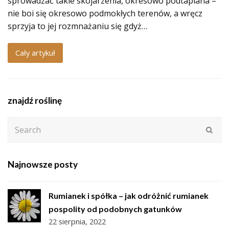
sprowadzać takie skojarzenia, okresowo podtapiana –
nie boi się okresowo podmokłych terenów, a wręcz
sprzyja to jej rozmnażaniu się gdyż…
Cały artykuł
znajdź roślinę
Search
Subm
Najnowsze posty
Rumianek i spółka – jak odróżnić rumianek
pospolity od podobnych gatunków
22 sierpnia, 2022