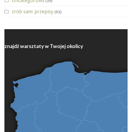
Uncategorized
(39)
zrób sam: przepisy
(92)
znajdź warsztaty w Twojej okolicy