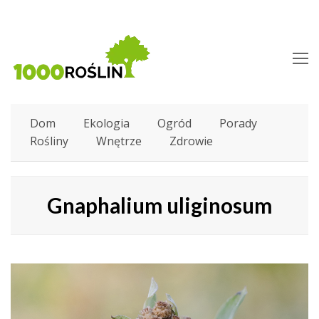
O
M
M
Dom
Ekologia
Ogród
Porady
Rośliny
Wnętrze
Zdrowie
Gnaphalium uliginosum